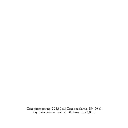
awrońska-Baran , Ewa Wiktorowska, Adam Wiktorowski - otwiera się
Cena promocyjna: 228,60 zł |
Cena regularna: 254,00 zł
Najniższa cena w ostatnich 30 dniach: 177,80 zł