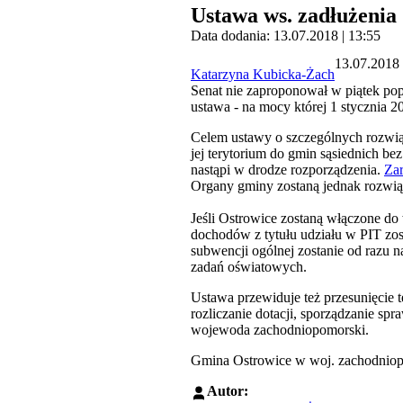
Ustawa ws. zadłużenia
Data dodania: 13.07.2018 | 13:55
13.07.2018 
Katarzyna Kubicka-Żach
Senat nie zaproponował w piątek p
ustawa - na mocy której 1 stycznia 2
Celem ustawy o szczególnych rozwią
jej terytorium do gmin sąsiednich bez
nastąpi w drodze rozporządzenia.
Za
Organy gminy zostaną jednak rozwiąz
Jeśli Ostrowice zostaną włączone do
dochodów z tytułu udziału w PIT zo
subwencji ogólnej zostanie od razu n
zadań oświatowych.
Ustawa przewiduje też przesunięcie
rozliczanie dotacji, sporządzanie s
wojewoda zachodniopomorski.
Gmina Ostrowice w woj. zachodniopom
Autor: