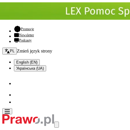
- otwiera się w nowej karcie
Promocje
Newsletter
Podcasty
Zmień język - bieżący:
Zmień język strony
PL
English (EN)
Українська (UA)