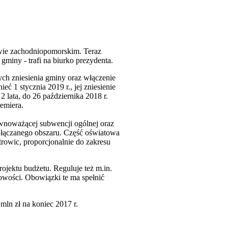
wie zachodniopomorskim. Teraz
gminy - trafi na biurko prezydenta.
ch zniesienia gminy oraz włączenie
eć 1 stycznia 2019 r., jej zniesienie
lata, do 26 października 2018 r.
emiera.
ównoważącej subwencji ogólnej oraz
włączanego obszaru. Część oświatowa
trowic, proporcjonalnie do zakresu
jektu budżetu. Reguluje też m.in.
owości. Obowiązki te ma spełnić
mln zł na koniec 2017 r.