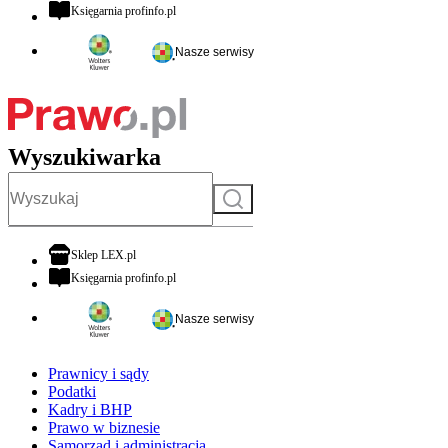
otwiera się w nowej karcie
Księgarnia profinfo.pl
Nasze serwisy
Wyszukiwarka
Szukaj
otwiera się w nowej karcie
Sklep LEX.pl
otwiera się w nowej karcie
Księgarnia profinfo.pl
Nasze serwisy
Prawnicy i sądy
Podatki
Kadry i BHP
Prawo w biznesie
Samorząd i administracja