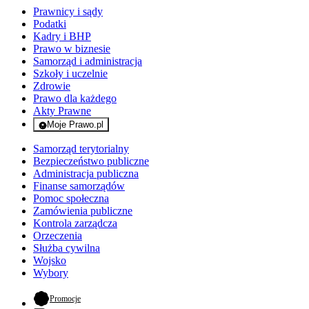
Prawnicy i sądy
Podatki
Kadry i BHP
Prawo w biznesie
Samorząd i administracja
Szkoły i uczelnie
Zdrowie
Prawo dla każdego
Akty Prawne
Moje Prawo.pl
- rejestracja i logowanie do serwisu
Samorząd terytorialny
Bezpieczeństwo publiczne
Administracja publiczna
Finanse samorządów
Pomoc społeczna
Zamówienia publiczne
Kontrola zarządcza
Orzeczenia
Służba cywilna
Wojsko
Wybory
- otwiera się w nowej karcie
Promocje