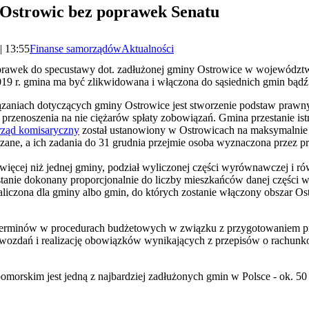
 Ostrowic bez poprawek Senatu
| 13:55
Finanse samorządów
Aktualności
oprawek do specustawy dot. zadłużonej gminy Ostrowice w województ
019 r. gmina ma być zlikwidowana i włączona do sąsiednich gmin bądź 
zaniach dotyczących gminy Ostrowice jest stworzenie podstaw prawny
 przenoszenia na nie ciężarów spłaty zobowiązań. Gmina przestanie istni
rząd komisaryczny
został ustanowiony w Ostrowicach na maksymalnie 2 
ane, a ich zadania do 31 grudnia przejmie osoba wyznaczona przez pr
 więcej niż jednej gminy, podział wyliczonej części wyrównawczej i r
stanie dokonany proporcjonalnie do liczby mieszkańców danej części 
aliczona dla gminy albo gmin, do których zostanie włączony obszar Os
 terminów w procedurach budżetowych w związku z przygotowaniem pro
prawozdań i realizację obowiązków wynikających z przepisów o rachunk
orskim jest jedną z najbardziej zadłużonych gmin w Polsce - ok. 50 