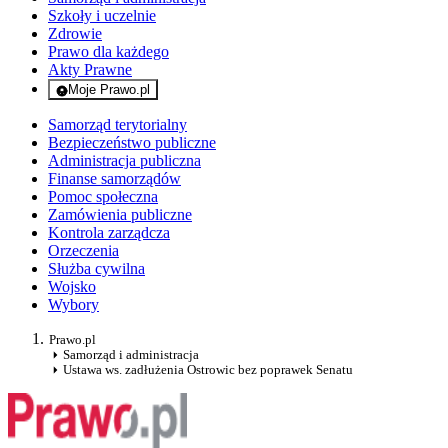
Szkoły i uczelnie
Zdrowie
Prawo dla każdego
Akty Prawne
Moje Prawo.pl
- rejestracja i logowanie do serwisu
Samorząd terytorialny
Bezpieczeństwo publiczne
Administracja publiczna
Finanse samorządów
Pomoc społeczna
Zamówienia publiczne
Kontrola zarządcza
Orzeczenia
Służba cywilna
Wojsko
Wybory
Prawo.pl
Samorząd i administracja
Ustawa ws. zadłużenia Ostrowic bez poprawek Senatu