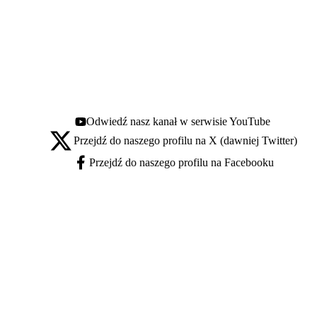
Odwiedź nasz kanał w serwisie YouTube
Youtube - otwiera się w nowej karcie
Przejdź do naszego profilu na X (dawniej Twitter)
X - otwiera się w nowej karcie
Przejdź do naszego profilu na Facebooku
Facebook - otwiera się w nowej karcie