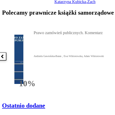
Katarzyna Kubicka-Żach
Polecamy prawnicze książki samorządowe
Przejdź do: Prawo zamówień publicznych. Komentarz, Andrzela G
Prawo zamówień publicznych. Komentarz
Andrzela Gawrońska-Baran , Ewa Wiktorowska, Adam Wiktorowski
Poprzednia książka
10%
Rabatu
Ostatnio dodane