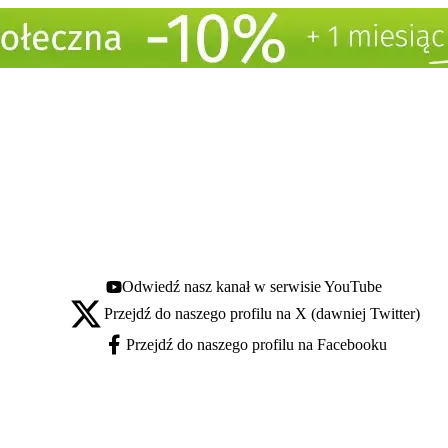
Odwiedź nasz kanał w serwisie YouTube
Youtube - otwiera się w nowej karcie
Przejdź do naszego profilu na X (dawniej Twitter)
X - otwiera się w nowej karcie
Przejdź do naszego profilu na Facebooku
Facebook - otwiera się w nowej karcie