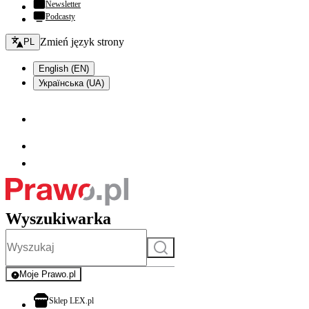
Newsletter
Podcasty
Zmień język - bieżący:
Zmień język strony
PL
English (EN)
Українська (UA)
Wyszukiwarka
Szukaj
Moje Prawo.pl
- rejestracja i logowanie do serwisu
otwiera się w nowej karcie
Sklep LEX.pl