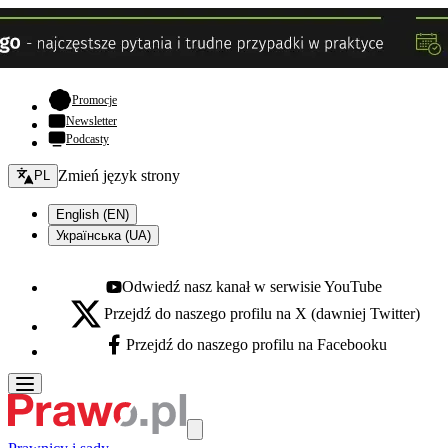
- otwiera się w nowej karcie
Promocje
Newsletter
Podcasty
Zmień język - bieżący:
Zmień język strony
PL
English (EN)
Українська (UA)
Odwiedź nasz kanał w serwisie YouTube
Youtube - otwiera się w nowej karcie
Przejdź do naszego profilu na X (dawniej Twitter)
X - otwiera się w nowej karcie
Przejdź do naszego profilu na Facebooku
Facebook - otwiera się w nowej karcie