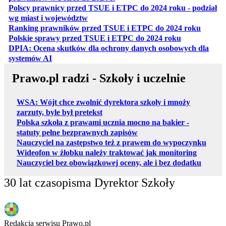
Polscy prawnicy przed TSUE i ETPC do 2024 roku - podział
otwiera się w nowej karcie
wg miast i województw
otwiera
Ranking prawników przed TSUE i ETPC do 2024 roku
otwiera się w
Polskie sprawy przed TSUE i ETPC do 2024 roku
DPIA: Ocena skutków dla ochrony danych osobowych dla
otwiera się w nowej karcie
systemów AI
Prawo.pl radzi - Szkoły i uczelnie
WSA: Wójt chce zwolnić dyrektora szkoły i mnoży
zarzuty, byle był pretekst
Polska szkoła z prawami ucznia mocno na bakier -
statuty pełne bezprawnych zapisów
Nauczyciel na zastępstwo też z prawem do wypoczynku
Wideofon w żłobku należy traktować jak monitoring
Nauczyciel bez obowiązkowej oceny, ale i bez dodatku
30 lat czasopisma Dyrektor Szkoły
Redakcja serwisu Prawo.pl