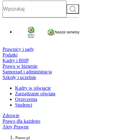
Szukaj
Nasze serwisy
Prawnicy i sądy
Podatki
Kadry i BHP
Prawo w biznesie
Samorząd i administracja
Szkoły i uczelnie
Kadry w oświacie
Zarządzanie oświatą
Orzeczenia
Studenci
Zdrowie
Prawo dla każdego
Akty Prawne
Prawo.pl