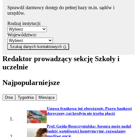
Sprawdź darmowy dostęp do pełnej bazy m.in. sądów i
urzędów.
Rodzaj instytucji:
Województwo:
Szukaj danych kontaktowych
Redaktor prowadzący sekcję Szkoły i
uczelnie
Najpopularniejsze
Najpopularniejsze wiadomości z
Najpopularniejsze wiadomości z
Najpopularniejsze wiadomości z
Dnia
Tygodnia
Miesiąca
Ustawa frankowa już obowiązuje. Pozew bankowi
doręczony, rat kredytu nie trzeba płacić
Prof. Gajda-Roszczynialska: Asesura może nadal
budzić wątpliwości konstytucyjne, rozważamy
możliwe opcje