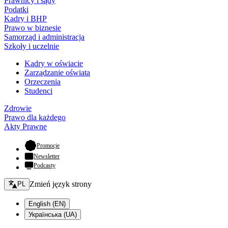
Prawnicy i sądy
Podatki
Kadry i BHP
Prawo w biznesie
Samorząd i administracja
Szkoły i uczelnie
Kadry w oświacie
Zarządzanie oświatą
Orzeczenia
Studenci
Zdrowie
Prawo dla każdego
Akty Prawne
- otwiera się w nowej karcie
Promocje
Newsletter
Podcasty
Zmień język - bieżący:
Zmień język strony
PL
English (EN)
Українська (UA)