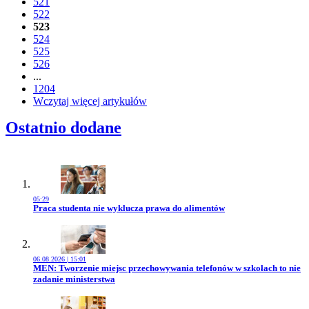
521
522
523
524
525
526
...
1204
Wczytaj więcej artykułów
Ostatnio dodane
05:29
Przejdź do artykułu:
Praca studenta nie wyklucza prawa do alimentów
06.08.2026 | 15:01
Przejdź do artykułu:
MEN: Tworzenie miejsc przechowywania telefonów w szkołach to nie
zadanie ministerstwa