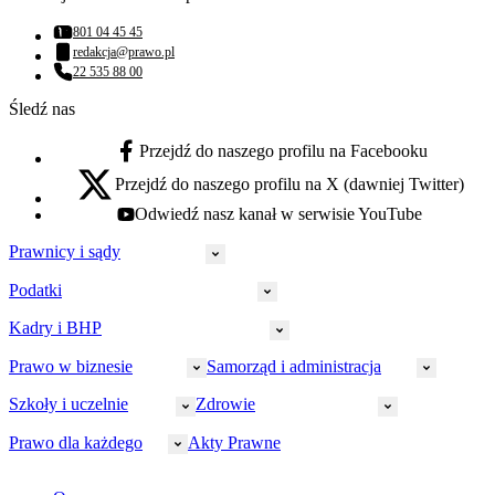
801 04 45 45
Numer telefonu:
redakcja@prawo.pl
Adres email:
22 535 88 00
Numer telefonu:
Śledź nas
Przejdź do naszego profilu na Facebooku
facebook - otwiera się w nowej karcie
Przejdź do naszego profilu na X (dawniej Twitter)
x - otwiera się w nowej karcie
Odwiedź nasz kanał w serwisie YouTube
youtube - otwiera się w nowej karcie
Prawnicy i sądy
Podatki
Wymiar sprawiedliwości
Prawnicy
Kadry i BHP
PIT
Prokuratura
CIT
Prawo w biznesie
Samorząd i administracja
Policja
Prawo pracy
VAT
Rynek
HR
Szkoły i uczelnie
Zdrowie
Akcyza
Strefa aplikanta
Prawo gospodarcze
Samorząd terytorialny
BHP
Ordynacja
LegalTech
Małe i średnie firmy
Bezpieczeństwo publiczne
Prawo dla każdego
Akty Prawne
Ubezpieczenia społeczne
Rachunkowość
Sędziowie
Kadry w oświacie
Farmacja
Spółki
Administracja publiczna
PPK
Doradca podatkowy
E-doręczenia
Zarządzanie oświatą
Finansowanie zdrowia
Finanse
Finanse samorządów
Rynek pracy
Finanse publiczne
Prawo na Oko