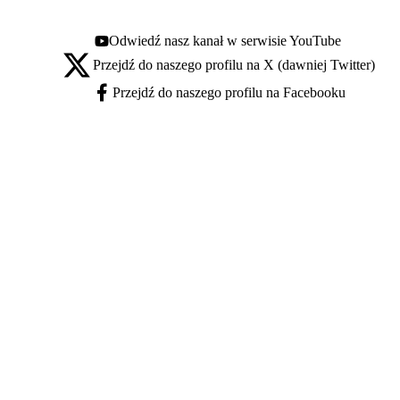
Odwiedź nasz kanał w serwisie YouTube
Youtube - otwiera się w nowej karcie
Przejdź do naszego profilu na X (dawniej Twitter)
X - otwiera się w nowej karcie
Przejdź do naszego profilu na Facebooku
Facebook - otwiera się w nowej karcie