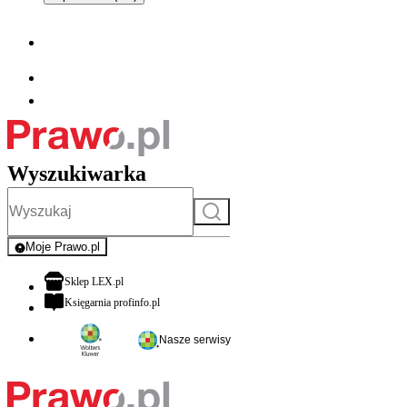
Wyszukiwarka
Szukaj
Moje Prawo.pl
- rejestracja i logowanie do serwisu
otwiera się w nowej karcie
Sklep LEX.pl
otwiera się w nowej karcie
Księgarnia profinfo.pl
Nasze serwisy