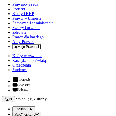
Prawnicy i sądy
Podatki
Kadry i BHP
Prawo w biznesie
Samorząd i administracja
Szkoły i uczelnie
Zdrowie
Prawo dla każdego
Akty Prawne
Moje Prawo.pl
- rejestracja i logowanie do serwisu
Kadry w oświacie
Zarządzanie oświatą
Orzeczenia
Studenci
- otwiera się w nowej karcie
Promocje
Newsletter
Podcasty
Zmień język - bieżący:
Zmień język strony
PL
English (EN)
Українська (UA)