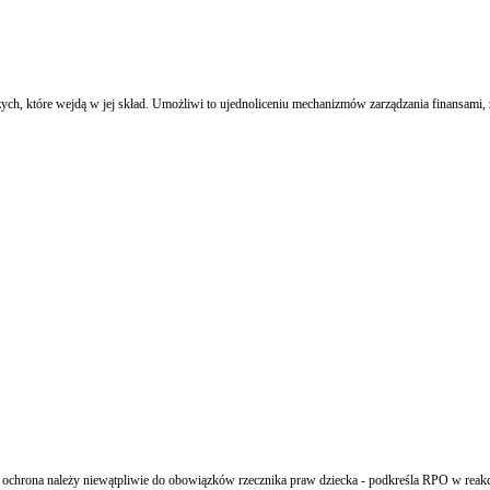
h, które wejdą w jej skład. Umożliwi to ujednoliceniu mechanizmów zarządzania finansami, z
o ochrona należy niewątpliwie do obowiązków rzecznika praw dziecka - podkreśla RPO w reakc