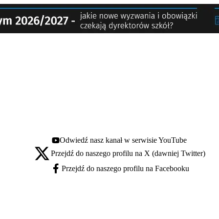
Odwiedź nasz kanał w serwisie YouTube
Youtube - otwiera się w nowej karcie
Przejdź do naszego profilu na X (dawniej Twitter)
X - otwiera się w nowej karcie
Przejdź do naszego profilu na Facebooku
Facebook - otwiera się w nowej karcie