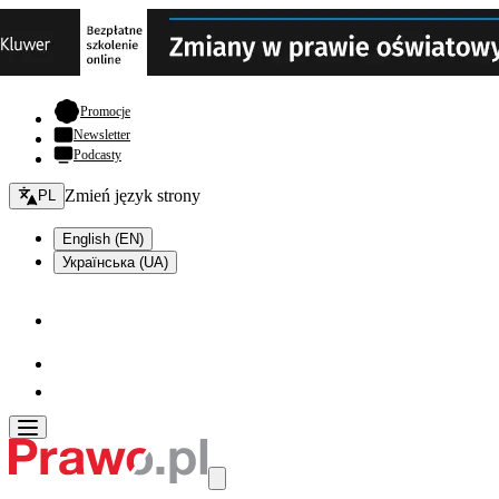
- otwiera się w nowej karcie
Promocje
Newsletter
Podcasty
Zmień język - bieżący:
Zmień język strony
PL
English (EN)
Українська (UA)