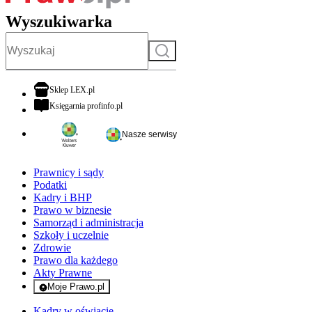
Wyszukiwarka
Szukaj
otwiera się w nowej karcie
Sklep LEX.pl
otwiera się w nowej karcie
Księgarnia profinfo.pl
Nasze serwisy
Prawnicy i sądy
Podatki
Kadry i BHP
Prawo w biznesie
Samorząd i administracja
Szkoły i uczelnie
Zdrowie
Prawo dla każdego
Akty Prawne
Moje Prawo.pl
- rejestracja i logowanie do serwisu
Kadry w oświacie