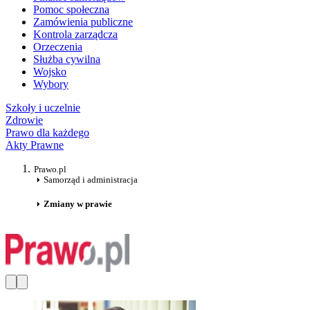
Pomoc społeczna
Zamówienia publiczne
Kontrola zarządcza
Orzeczenia
Służba cywilna
Wojsko
Wybory
Szkoły i uczelnie
Zdrowie
Prawo dla każdego
Akty Prawne
Prawo.pl
Samorząd i administracja
Zmiany w prawie