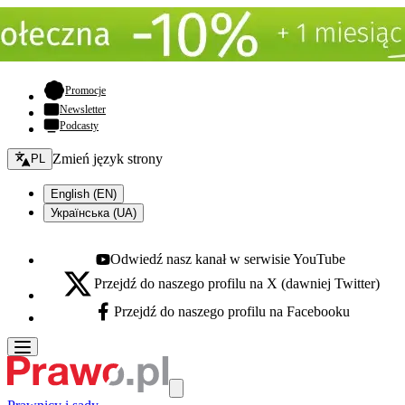
- otwiera się w nowej karcie
Promocje
Newsletter
Podcasty
Zmień język - bieżący:
Zmień język strony
PL
English (EN)
Українська (UA)
Odwiedź nasz kanał w serwisie YouTube
Youtube - otwiera się w nowej karcie
Przejdź do naszego profilu na X (dawniej Twitter)
X - otwiera się w nowej karcie
Przejdź do naszego profilu na Facebooku
Facebook - otwiera się w nowej karcie