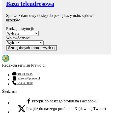
Baza teleadresowa
Sprawdź darmowy dostęp do pełnej bazy m.in. sądów i
urzędów.
Rodzaj instytucji:
Województwo:
Szukaj danych kontaktowych
Redakcja serwisu Prawo.pl
801 04 45 45
Numer telefonu:
redakcja@prawo.pl
Adres email:
22 535 88 00
Numer telefonu:
Śledź nas
Przejdź do naszego profilu na Facebooku
facebook - otwiera się w nowej karcie
Przejdź do naszego profilu na X (dawniej Twitter)
x - otwiera się w nowej karcie