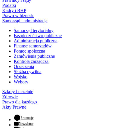
Prawnicy i sądy
Podatki
Kadry i BHP
Prawo w biznesie
Samorząd i administracja
Samorząd terytorialny
Bezpieczeństwo publiczne
Administracja publiczna
Finanse samorządów
Pomoc społeczna
Zamówienia publiczne
Kontrola zarządcza
Orzeczenia
Służba cywilna
Wojsko
Wybory
Szkoły i uczelnie
Zdrowie
Prawo dla każdego
Akty Prawne
- otwiera się w nowej karcie
Promocje
Newsletter