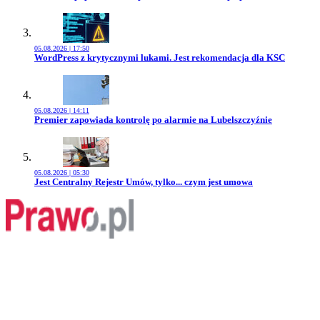
05.08.2026 | 17:50
Przejdź do artykułu:
WordPress z krytycznymi lukami. Jest rekomendacja dla KSC
05.08.2026 | 14:11
Przejdź do artykułu:
Premier zapowiada kontrolę po alarmie na Lubelszczyźnie
05.08.2026 | 05:30
Przejdź do artykułu:
Jest Centralny Rejestr Umów, tylko... czym jest umowa