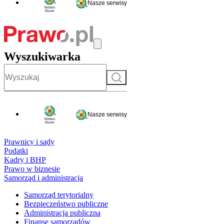
Nasze serwisy
Wyszukiwarka
Szukaj
Nasze serwisy
Prawnicy i sądy
Podatki
Kadry i BHP
Prawo w biznesie
Samorząd i administracja
Samorząd terytorialny
Bezpieczeństwo publiczne
Administracja publiczna
Finanse samorządów