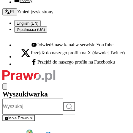
Podcasty
Zmień język - bieżący:
Zmień język strony
PL
English (EN)
Українська (UA)
Odwiedź nasz kanał w serwisie YouTube
Youtube - otwiera się w nowej karcie
Przejdź do naszego profilu na X (dawniej Twitter)
X - otwiera się w nowej karcie
Przejdź do naszego profilu na Facebooku
Facebook - otwiera się w nowej karcie
Wyszukiwarka
Szukaj
Moje Prawo.pl
- rejestracja i logowanie do serwisu