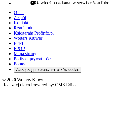
Odwiedź nasz kanał w serwisie YouTube
youtube - otwiera się w nowej karcie
O nas
Zespół
Kontakt
Regulamin
Księgarnia Profinfo.pl
Wolters Kluwer
FEPI
FPOP
Mapa strony
Polityka prywatności
Pomoc
Zarządzaj preferencjami plików cookie
© 2026 Wolters Kluwer
Realizacja Ideo Powered by:
CMS Edito