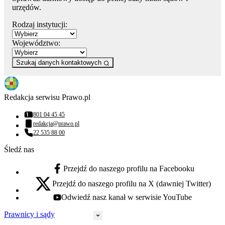
urzędów.
Rodzaj instytucji:
Województwo:
Szukaj danych kontaktowych
Redakcja serwisu Prawo.pl
801 04 45 45
Numer telefonu:
redakcja@prawo.pl
Adres email:
22 535 88 00
Numer telefonu:
Śledź nas
Przejdź do naszego profilu na Facebooku
facebook - otwiera się w nowej karcie
Przejdź do naszego profilu na X (dawniej Twitter)
x - otwiera się w nowej karcie
Odwiedź nasz kanał w serwisie YouTube
youtube - otwiera się w nowej karcie
Prawnicy i sądy