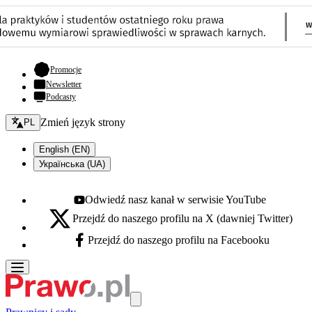
- otwiera się w nowej karcie
Promocje
Newsletter
Podcasty
Zmień język - bieżący:
Zmień język strony
PL
English (EN)
Українська (UA)
Odwiedź nasz kanał w serwisie YouTube
Youtube - otwiera się w nowej karcie
Przejdź do naszego profilu na X (dawniej Twitter)
X - otwiera się w nowej karcie
Przejdź do naszego profilu na Facebooku
Facebook - otwiera się w nowej karcie