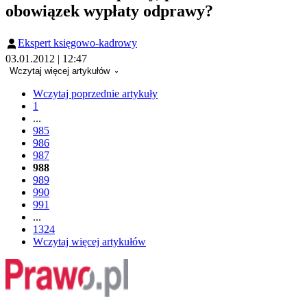
obowiązek wypłaty odprawy?
Ekspert księgowo-kadrowy
03.01.2012 | 12:47
Wczytaj więcej artykułów
Wczytaj poprzednie artykuły
1
...
985
986
987
988
989
990
991
...
1324
Wczytaj więcej artykułów