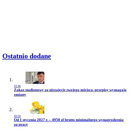
Ostatnio dodane
10:46
Przejdź do artykułu:
Zakaz stadionowy za niezajęcie swojego miejsca, przepisy wymagają
zmiany
10:24
Przejdź do artykułu:
Od 1 stycznia 2027 r. – 4950 zł brutto minimalnego wynagrodzenia
za pracę