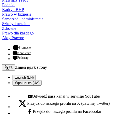
Prawnicy i sądy
Podatki
Kadry i BHP
Prawo w biznesie
Samorząd i administracja
Szkoły i uczelnie
Zdrowie
Prawo dla każdego
Akty Prawne
- otwiera się w nowej karcie
Promocje
Newsletter
Podcasty
Zmień język - bieżący:
Zmień język strony
PL
English (EN)
Українська (UA)
Odwiedź nasz kanał w serwisie YouTube
Youtube - otwiera się w nowej karcie
Przejdź do naszego profilu na X (dawniej Twitter)
X - otwiera się w nowej karcie
Przejdź do naszego profilu na Facebooku
Facebook - otwiera się w nowej karcie