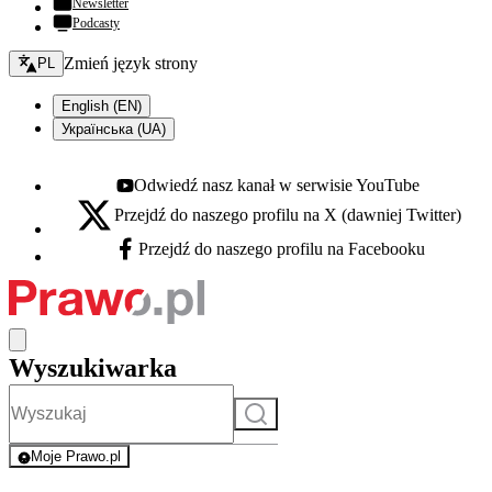
Newsletter
Podcasty
Zmień język - bieżący:
Zmień język strony
PL
English (EN)
Українська (UA)
Odwiedź nasz kanał w serwisie YouTube
Youtube - otwiera się w nowej karcie
Przejdź do naszego profilu na X (dawniej Twitter)
X - otwiera się w nowej karcie
Przejdź do naszego profilu na Facebooku
Facebook - otwiera się w nowej karcie
Wyszukiwarka
Szukaj
Moje Prawo.pl
- rejestracja i logowanie do serwisu