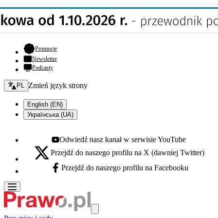
- otwiera się w nowej karcie
Promocje
Newsletter
Podcasty
Zmień język - bieżący:
Zmień język strony
PL
English (EN)
Українська (UA)
Odwiedź nasz kanał w serwisie YouTube
Youtube - otwiera się w nowej karcie
Przejdź do naszego profilu na X (dawniej Twitter)
X - otwiera się w nowej karcie
Przejdź do naszego profilu na Facebooku
Facebook - otwiera się w nowej karcie