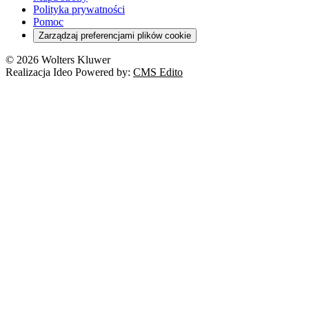
Orzeczenia
Polityka prywatności
Deregulacja
RODO
Pomoc
Cyberbezpieczeństwo
Zarządzaj preferencjami plików cookie
Franczyza
Nowe technologie
© 2026 Wolters Kluwer
Prawo autorskie
Realizacja Ideo Powered by:
CMS Edito