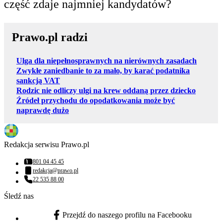
część zdaje najmniej kandydatów?
Prawo.pl radzi
Ulga dla niepełnosprawnych na nierównych zasadach
Zwykłe zaniedbanie to za mało, by karać podatnika
sankcją VAT
Rodzic nie odliczy ulgi na krew oddaną przez dziecko
Źródeł przychodu do opodatkowania może być
naprawdę dużo
Redakcja serwisu Prawo.pl
801 04 45 45
Numer telefonu:
redakcja@prawo.pl
Adres email:
22 535 88 00
Numer telefonu:
Śledź nas
Przejdź do naszego profilu na Facebooku
facebook - otwiera się w nowej karcie