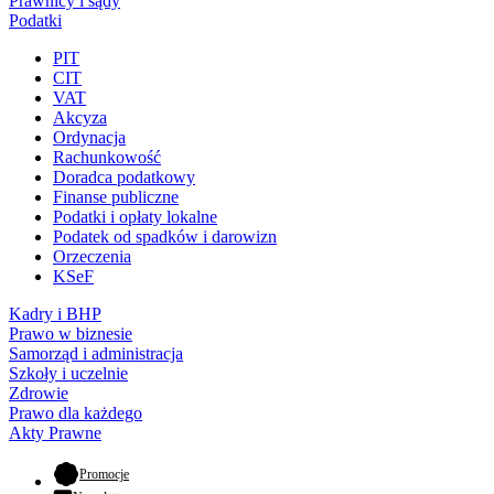
Prawnicy i sądy
Podatki
PIT
CIT
VAT
Akcyza
Ordynacja
Rachunkowość
Doradca podatkowy
Finanse publiczne
Podatki i opłaty lokalne
Podatek od spadków i darowizn
Orzeczenia
KSeF
Kadry i BHP
Prawo w biznesie
Samorząd i administracja
Szkoły i uczelnie
Zdrowie
Prawo dla każdego
Akty Prawne
- otwiera się w nowej karcie
Promocje