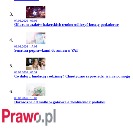
07.08.2026 | 05:08
Przejdź do artykułu:
Ofiarom ataków hakerskich trudno odliczyć koszty podatkowe
06.08.2026 | 17:05
Przejdź do artykułu:
Senat za poprawkami do zmian w VAT
06.08.2026 | 05:34
Przejdź do artykułu:
Co dalej z fundacją rodzinną? Chaotyczne zapowiedzi jej nie pomogą
05.08.2026 | 18:02
Przejdź do artykułu:
Darowizna od matki w gotówce a zwolnienie z podatku