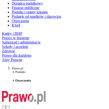
Doradca podatkowy
Finanse publiczne
Podatki i opłaty lokalne
Podatek od spadków i darowizn
Orzeczenia
KSeF
Kadry i BHP
Prawo w biznesie
Samorząd i administracja
Szkoły i uczelnie
Zdrowie
Prawo dla każdego
Akty Prawne
Prawo.pl
Podatki
Orzeczenia