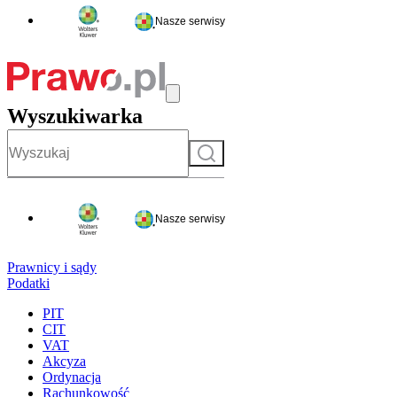
Nasze serwisy
Wyszukiwarka
Szukaj
Nasze serwisy
Prawnicy i sądy
Podatki
PIT
CIT
VAT
Akcyza
Ordynacja
Rachunkowość