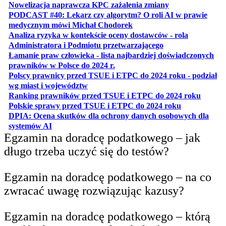
otwiera się w no
Nowelizacja naprawcza KPC zażalenia zmiany
PODCAST #40: Lekarz czy algorytm? O roli AI w prawie
otwiera się w nowej karcie
medycznym mówi Michał Chodorek
Analiza ryzyka w kontekście oceny dostawców - rola
otwiera się w nowe
Administratora i Podmiotu przetwarzającego
Łamanie praw człowieka - lista najbardziej doświadczonych
otwiera się w nowej karcie
prawników w Polsce do 2024 r.
Polscy prawnicy przed TSUE i ETPC do 2024 roku - podział
otwiera się w nowej karcie
wg miast i województw
otwiera
Ranking prawników przed TSUE i ETPC do 2024 roku
otwiera się w
Polskie sprawy przed TSUE i ETPC do 2024 roku
DPIA: Ocena skutków dla ochrony danych osobowych dla
otwiera się w nowej karcie
systemów AI
Egzamin na doradcę podatkowego – jak
długo trzeba uczyć się do testów?
Egzamin na doradcę podatkowego – na co
zwracać uwagę rozwiązując kazusy?
Egzamin na doradcę podatkowego – którą