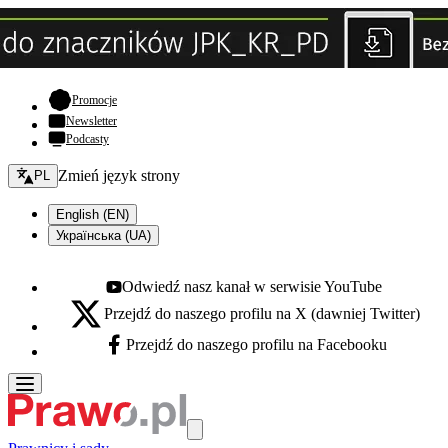
- otwiera się w nowej karcie
Promocje
Newsletter
Podcasty
Zmień język - bieżący:
Zmień język strony
PL
English (EN)
Українська (UA)
Odwiedź nasz kanał w serwisie YouTube
Youtube - otwiera się w nowej karcie
Przejdź do naszego profilu na X (dawniej Twitter)
X - otwiera się w nowej karcie
Przejdź do naszego profilu na Facebooku
Facebook - otwiera się w nowej karcie