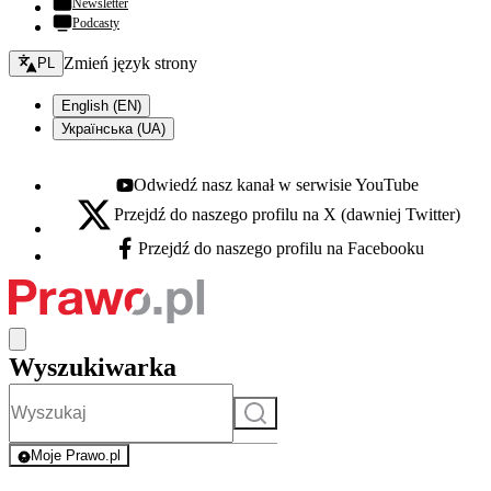
Newsletter
Podcasty
Zmień język - bieżący:
Zmień język strony
PL
English (EN)
Українська (UA)
Odwiedź nasz kanał w serwisie YouTube
Youtube - otwiera się w nowej karcie
Przejdź do naszego profilu na X (dawniej Twitter)
X - otwiera się w nowej karcie
Przejdź do naszego profilu na Facebooku
Facebook - otwiera się w nowej karcie
Wyszukiwarka
Szukaj
Moje Prawo.pl
- rejestracja i logowanie do serwisu