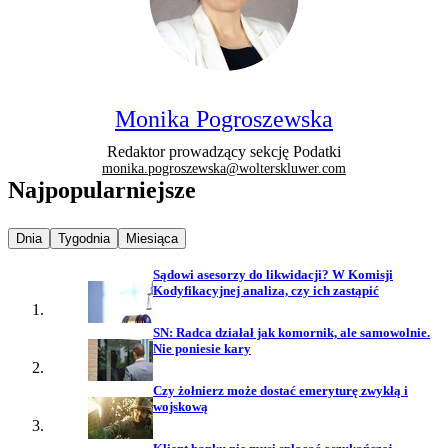
Monika Pogroszewska
Redaktor prowadzący sekcję Podatki
monika.pogroszewska@wolterskluwer.com
Najpopularniejsze
Najpopularniejsze wiadomości z
Najpopularniejsze wiadomości z
Najpopularniejsze wiadomości z
Dnia
Tygodnia
Miesiąca
Sądowi asesorzy do likwidacji? W Komisji
Kodyfikacyjnej analiza, czy ich zastąpić
SN: Radca działał jak komornik, ale samowolnie.
Nie poniesie kary
Czy żołnierz może dostać emeryturę zwykłą i
wojskową