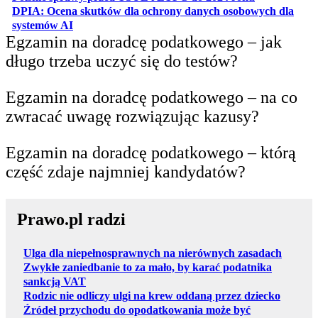
DPIA: Ocena skutków dla ochrony danych osobowych dla
otwiera się w nowej karcie
systemów AI
Egzamin na doradcę podatkowego – jak
długo trzeba uczyć się do testów?
Egzamin na doradcę podatkowego – na co
zwracać uwagę rozwiązując kazusy?
Egzamin na doradcę podatkowego – którą
część zdaje najmniej kandydatów?
Prawo.pl radzi
Ulga dla niepełnosprawnych na nierównych zasadach
Zwykłe zaniedbanie to za mało, by karać podatnika
sankcją VAT
Rodzic nie odliczy ulgi na krew oddaną przez dziecko
Źródeł przychodu do opodatkowania może być