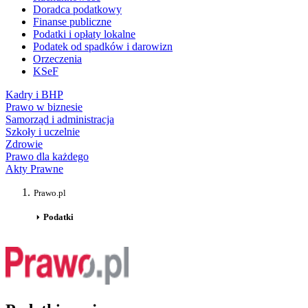
Doradca podatkowy
Finanse publiczne
Podatki i opłaty lokalne
Podatek od spadków i darowizn
Orzeczenia
KSeF
Kadry i BHP
Prawo w biznesie
Samorząd i administracja
Szkoły i uczelnie
Zdrowie
Prawo dla każdego
Akty Prawne
Prawo.pl
Podatki