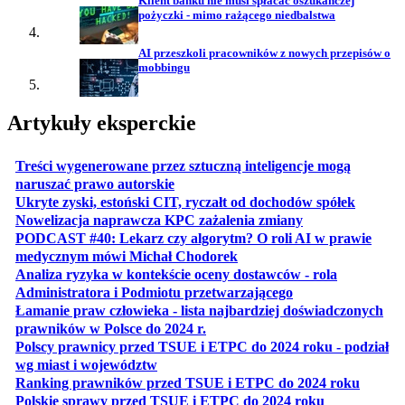
Klient banku nie musi spłacać oszukańczej
pożyczki - mimo rażącego niedbalstwa
AI przeszkoli pracowników z nowych przepisów o
mobbingu
Artykuły eksperckie
Treści wygenerowane przez sztuczną inteligencje mogą
otwiera się w nowej karcie
naruszać prawo autorskie
otwiera 
Ukryte zyski, estoński CIT, ryczałt od dochodów spółek
otwiera się w no
Nowelizacja naprawcza KPC zażalenia zmiany
PODCAST #40: Lekarz czy algorytm? O roli AI w prawie
otwiera się w nowej karcie
medycznym mówi Michał Chodorek
Analiza ryzyka w kontekście oceny dostawców - rola
otwiera się w nowe
Administratora i Podmiotu przetwarzającego
Łamanie praw człowieka - lista najbardziej doświadczonych
otwiera się w nowej karcie
prawników w Polsce do 2024 r.
Polscy prawnicy przed TSUE i ETPC do 2024 roku - podział
otwiera się w nowej karcie
wg miast i województw
otwiera
Ranking prawników przed TSUE i ETPC do 2024 roku
otwiera się w
Polskie sprawy przed TSUE i ETPC do 2024 roku