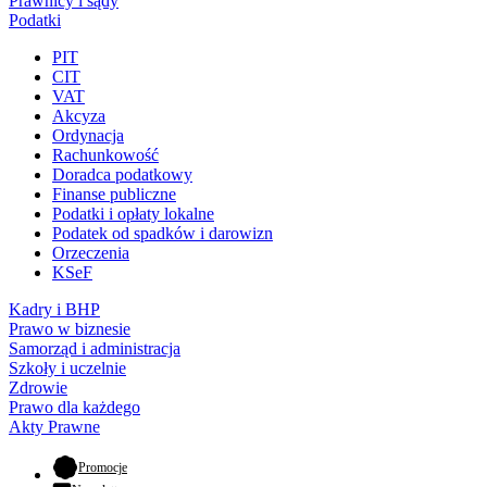
Prawnicy i sądy
Podatki
PIT
CIT
VAT
Akcyza
Ordynacja
Rachunkowość
Doradca podatkowy
Finanse publiczne
Podatki i opłaty lokalne
Podatek od spadków i darowizn
Orzeczenia
KSeF
Kadry i BHP
Prawo w biznesie
Samorząd i administracja
Szkoły i uczelnie
Zdrowie
Prawo dla każdego
Akty Prawne
- otwiera się w nowej karcie
Promocje