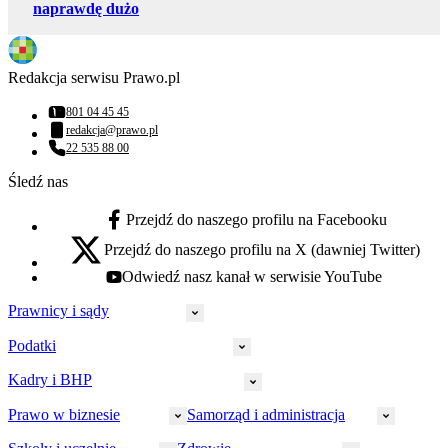
naprawdę dużo
Redakcja serwisu Prawo.pl
801 04 45 45
Numer telefonu:
redakcja@prawo.pl
Adres email:
22 535 88 00
Numer telefonu:
Śledź nas
Przejdź do naszego profilu na Facebooku
facebook - otwiera się w nowej karcie
Przejdź do naszego profilu na X (dawniej Twitter)
x - otwiera się w nowej karcie
Odwiedź nasz kanał w serwisie YouTube
youtube - otwiera się w nowej karcie
Prawnicy i sądy
Podatki
Wymiar sprawiedliwości
Prawnicy
Kadry i BHP
PIT
Prokuratura
CIT
Prawo w biznesie
Samorząd i administracja
Policja
Prawo pracy
VAT
Rynek