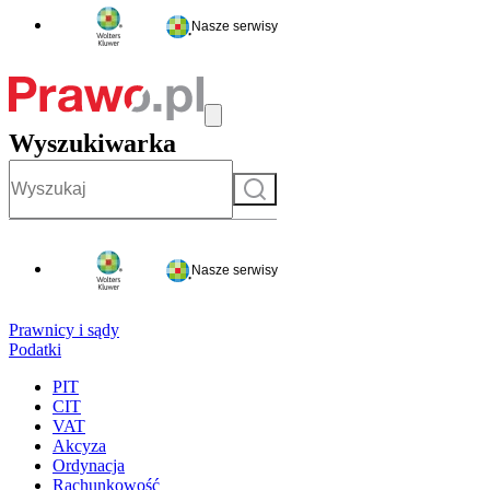
Nasze serwisy
Wyszukiwarka
Szukaj
Nasze serwisy
Prawnicy i sądy
Podatki
PIT
CIT
VAT
Akcyza
Ordynacja
Rachunkowość