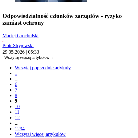
Odpowiedzialność członków zarządów - ryzyko
zamiast ochrony
Maciej Grochulski
Piotr Stryjewski
29.05.2026 | 05:33
Wczytaj więcej artykułów
Wczytaj poprzednie artykuły
1
...
6
7
8
9
10
11
12
...
1294
Wczytaj więcej artykułów