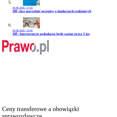
04.08.2026 | 17:03
Przejdź do artykułu:
MF chce uszczelnić przepisy o fundacjach rodzinnych
04.08.2026 | 16:46
Przejdź do artykułu:
MF: Interpretacje podatkowe będą ważne przez 5 lat
Ceny transferowe a obowiązki
sprawozdawcze