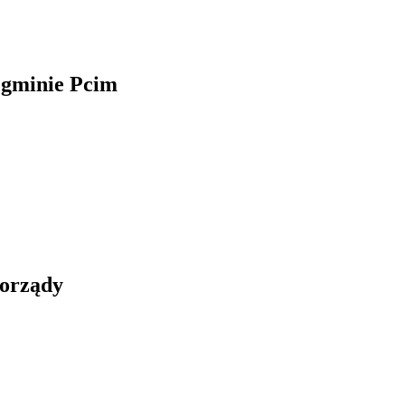
 gminie Pcim
morządy