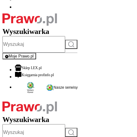
Wyszukiwarka
Szukaj
Moje Prawo.pl
- rejestracja i logowanie do serwisu
otwiera się w nowej karcie
Sklep LEX.pl
otwiera się w nowej karcie
Księgarnia profinfo.pl
Nasze serwisy
Wyszukiwarka
Szukaj