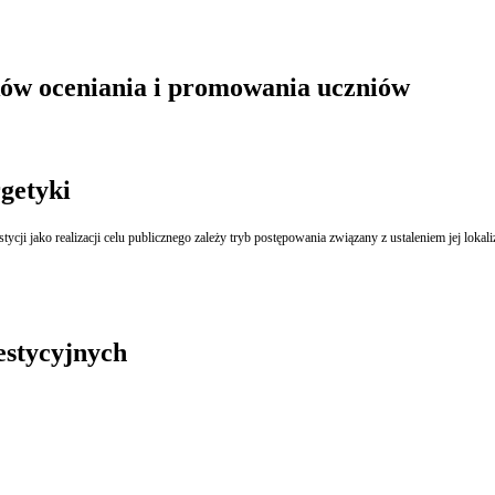
ów oceniania i promowania uczniów
rgetyki
tycji jako realizacji celu publicznego zależy tryb postępowania związany z ustaleniem jej lok
estycyjnych