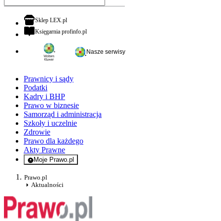
otwiera się w nowej karcie
Sklep LEX.pl
otwiera się w nowej karcie
Księgarnia profinfo.pl
Nasze serwisy
Prawnicy i sądy
Podatki
Kadry i BHP
Prawo w biznesie
Samorząd i administracja
Szkoły i uczelnie
Zdrowie
Prawo dla każdego
Akty Prawne
Moje Prawo.pl
- rejestracja i logowanie do serwisu
Prawo.pl
Aktualności