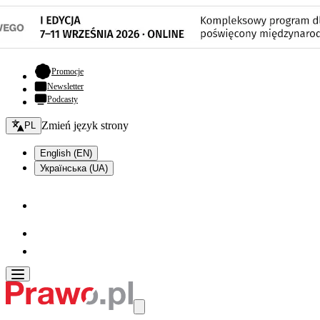
- otwiera się w nowej karcie
Promocje
Newsletter
Podcasty
Zmień język - bieżący:
Zmień język strony
PL
English (EN)
Українська (UA)