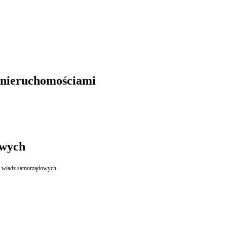
 nieruchomościami
owych
ji władz samorządowych.