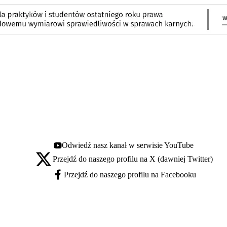
Odwiedź nasz kanał w serwisie YouTube
Youtube - otwiera się w nowej karcie
Przejdź do naszego profilu na X (dawniej Twitter)
X - otwiera się w nowej karcie
Przejdź do naszego profilu na Facebooku
Facebook - otwiera się w nowej karcie