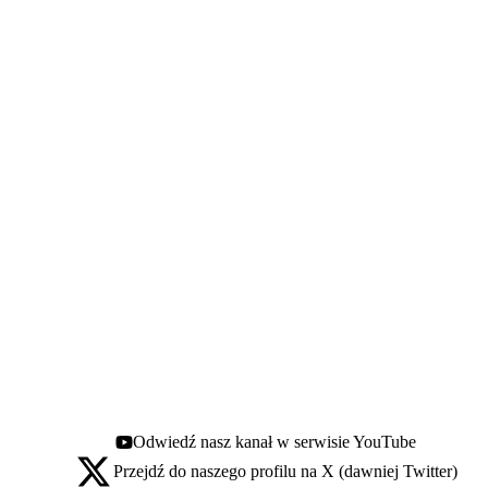
Odwiedź nasz kanał w serwisie YouTube
Youtube - otwiera się w nowej karcie
Przejdź do naszego profilu na X (dawniej Twitter)
X - otwiera się w nowej karcie