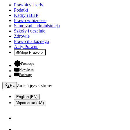
Prawnicy i sądy
Podatki
Kadry i BHP
Prawo w biznesie
Samorząd i administracja
Szkoły i uczelnie
Zdrowie
Prawo dla każdego
Akty Prawne
Moje Prawo.pl
- rejestracja i logowanie do serwisu
- otwiera się w nowej karcie
Promocje
Newsletter
Podcasty
Zmień język - bieżący:
Zmień język strony
PL
English (EN)
Українська (UA)