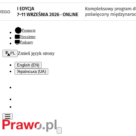
- otwiera się w nowej karcie
Promocje
Newsletter
Podcasty
Zmień język - bieżący:
Zmień język strony
PL
English (EN)
Українська (UA)