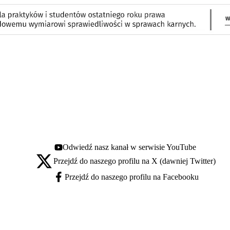
Odwiedź nasz kanał w serwisie YouTube
Youtube - otwiera się w nowej karcie
Przejdź do naszego profilu na X (dawniej Twitter)
X - otwiera się w nowej karcie
Przejdź do naszego profilu na Facebooku
Facebook - otwiera się w nowej karcie