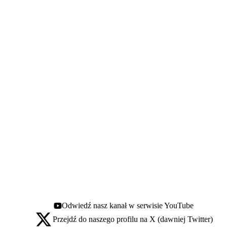
Odwiedź nasz kanał w serwisie YouTube
Youtube - otwiera się w nowej karcie
Przejdź do naszego profilu na X (dawniej Twitter)
X - otwiera się w nowej karcie