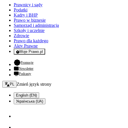
Prawnicy i sądy
Podatki
Kadry i BHP
Prawo w biznesie
Samorząd i administracja
Szkoły i uczelnie
Zdrowie
Prawo dla każdego
Akty Prawne
Moje Prawo.pl
- rejestracja i logowanie do serwisu
- otwiera się w nowej karcie
Promocje
Newsletter
Podcasty
Zmień język - bieżący:
Zmień język strony
PL
English (EN)
Українська (UA)