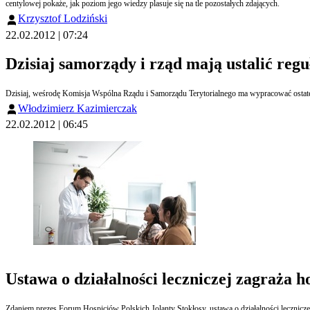
centylowej pokaże, jak poziom jego wiedzy plasuje się na tle pozostałych zdających.
Krzysztof Lodziński
22.02.2012 | 07:24
Dzisiaj samorządy i rząd mają ustalić reg
Dzisiaj, weśrodę Komisja Wspólna Rządu i Samorządu Terytorialnego ma wypracować ostatec
Włodzimierz Kazimierczak
22.02.2012 | 06:45
Ustawa o działalności leczniczej zagraża 
Zdaniem prezes Forum Hospicjów Polskich Jolanty Stokłosy, ustawa o działalności leczniczej