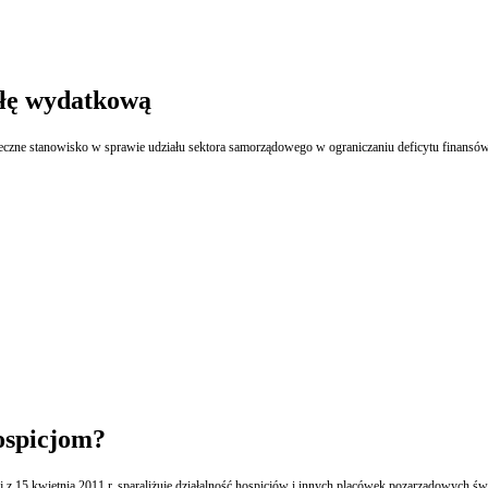
ułę wydatkową
zne stanowisko w sprawie udziału sektora samorządowego w ograniczaniu deficytu finansów 
hospicjom?
 z 15 kwietnia 2011 r. sparaliżuje działalność hospicjów i innych placówek pozarządowych świ