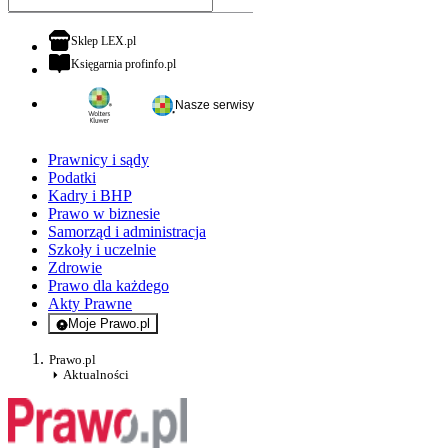
otwiera się w nowej karcie
Sklep LEX.pl
otwiera się w nowej karcie
Księgarnia profinfo.pl
Nasze serwisy
Prawnicy i sądy
Podatki
Kadry i BHP
Prawo w biznesie
Samorząd i administracja
Szkoły i uczelnie
Zdrowie
Prawo dla każdego
Akty Prawne
Moje Prawo.pl
- rejestracja i logowanie do serwisu
Prawo.pl
Aktualności