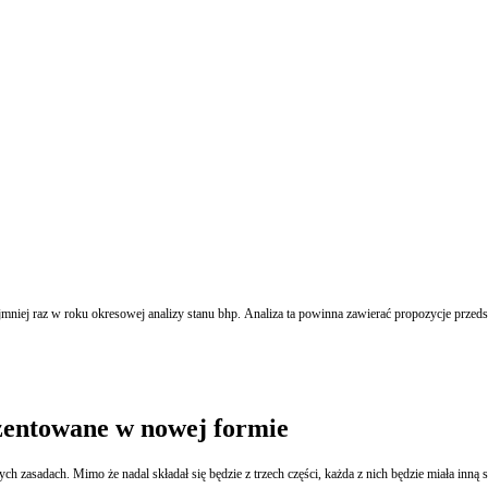
iej raz w roku okresowej analizy stanu bhp. Analiza ta powinna zawierać propozycje przedsi
zentowane w nowej formie
sadach. Mimo że nadal składał się będzie z trzech części, każda z nich będzie miała inną st