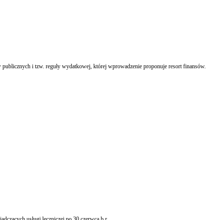
publicznych i tzw. reguły wydatkowej, której wprowadzenie proponuje resort finansów.
adczących usługi leczniczej po 30 czerwca b.r.