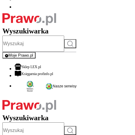
Wyszukiwarka
Szukaj
Moje Prawo.pl
- rejestracja i logowanie do serwisu
otwiera się w nowej karcie
Sklep LEX.pl
otwiera się w nowej karcie
Księgarnia profinfo.pl
Nasze serwisy
Wyszukiwarka
Szukaj