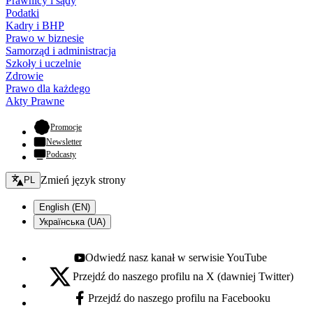
Prawnicy i sądy
Podatki
Kadry i BHP
Prawo w biznesie
Samorząd i administracja
Szkoły i uczelnie
Zdrowie
Prawo dla każdego
Akty Prawne
- otwiera się w nowej karcie
Promocje
Newsletter
Podcasty
Zmień język - bieżący:
Zmień język strony
PL
English (EN)
Українська (UA)
Odwiedź nasz kanał w serwisie YouTube
Youtube - otwiera się w nowej karcie
Przejdź do naszego profilu na X (dawniej Twitter)
X - otwiera się w nowej karcie
Przejdź do naszego profilu na Facebooku
Facebook - otwiera się w nowej karcie