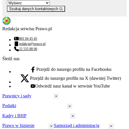
Szukaj danych kontaktowych
Redakcja serwisu Prawo.pl
801 04 45 45
Numer telefonu:
redakcja@prawo.pl
Adres email:
22 535 88 00
Numer telefonu:
Śledź nas
Przejdź do naszego profilu na Facebooku
facebook - otwiera się w nowej karcie
Przejdź do naszego profilu na X (dawniej Twitter)
x - otwiera się w nowej karcie
Odwiedź nasz kanał w serwisie YouTube
youtube - otwiera się w nowej karcie
Prawnicy i sądy
Podatki
Wymiar sprawiedliwości
Prawnicy
Kadry i BHP
PIT
Prokuratura
CIT
Prawo w biznesie
Samorząd i administracja
Policja