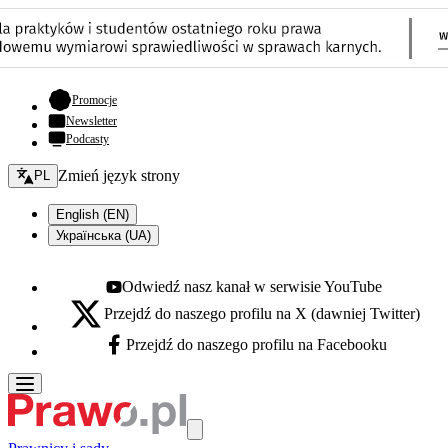
- otwiera się w nowej karcie
Promocje
Newsletter
Podcasty
Zmień język - bieżący:
Zmień język strony
PL
English (EN)
Українська (UA)
Odwiedź nasz kanał w serwisie YouTube
Youtube - otwiera się w nowej karcie
Przejdź do naszego profilu na X (dawniej Twitter)
X - otwiera się w nowej karcie
Przejdź do naszego profilu na Facebooku
Facebook - otwiera się w nowej karcie