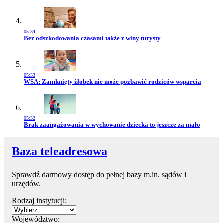
05:34
Przejdź do artykułu:
Bez odszkodowania czasami także z winy turysty
05:33
Przejdź do artykułu:
WSA: Zamknięty żłobek nie może pozbawić rodziców wsparcia
05:32
Przejdź do artykułu:
Brak zaangażowania w wychowanie dziecka to jeszcze za mało
Baza teleadresowa
Sprawdź darmowy dostęp do pełnej bazy m.in. sądów i
urzędów.
Rodzaj instytucji:
Województwo: