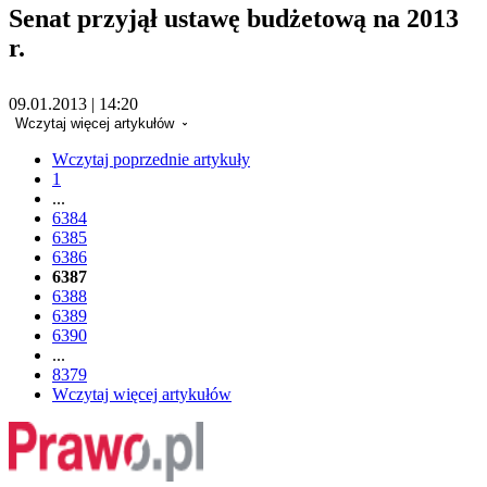
Senat przyjął ustawę budżetową na 2013
r.
09.01.2013 | 14:20
Wczytaj więcej artykułów
Wczytaj poprzednie artykuły
1
...
6384
6385
6386
6387
6388
6389
6390
...
8379
Wczytaj więcej artykułów