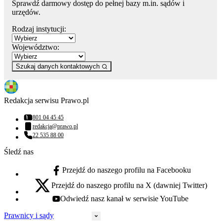
Sprawdź darmowy dostęp do pełnej bazy m.in. sądów i
urzędów.
Rodzaj instytucji:
Województwo:
Szukaj danych kontaktowych
Redakcja serwisu Prawo.pl
801 04 45 45
Numer telefonu:
redakcja@prawo.pl
Adres email:
22 535 88 00
Numer telefonu:
Śledź nas
Przejdź do naszego profilu na Facebooku
facebook - otwiera się w nowej karcie
Przejdź do naszego profilu na X (dawniej Twitter)
x - otwiera się w nowej karcie
Odwiedź nasz kanał w serwisie YouTube
youtube - otwiera się w nowej karcie
Prawnicy i sądy