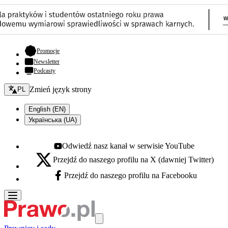
- otwiera się w nowej karcie
Promocje
Newsletter
Podcasty
Zmień język - bieżący:
Zmień język strony
PL
English (EN)
Українська (UA)
Odwiedź nasz kanał w serwisie YouTube
Youtube - otwiera się w nowej karcie
Przejdź do naszego profilu na X (dawniej Twitter)
X - otwiera się w nowej karcie
Przejdź do naszego profilu na Facebooku
Facebook - otwiera się w nowej karcie