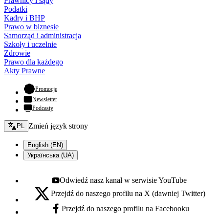
Prawnicy i sądy
Podatki
Kadry i BHP
Prawo w biznesie
Samorząd i administracja
Szkoły i uczelnie
Zdrowie
Prawo dla każdego
Akty Prawne
- otwiera się w nowej karcie
Promocje
Newsletter
Podcasty
Zmień język - bieżący:
Zmień język strony
PL
English (EN)
Українська (UA)
Odwiedź nasz kanał w serwisie YouTube
Youtube - otwiera się w nowej karcie
Przejdź do naszego profilu na X (dawniej Twitter)
X - otwiera się w nowej karcie
Przejdź do naszego profilu na Facebooku
Facebook - otwiera się w nowej karcie