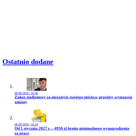
Ostatnio dodane
08.08.2026 | 10:46
Przejdź do artykułu:
Zakaz stadionowy za niezajęcie swojego miejsca, przepisy wymagają
zmiany
08.08.2026 | 10:24
Przejdź do artykułu:
Od 1 stycznia 2027 r. – 4950 zł brutto minimalnego wynagrodzenia
za pracę