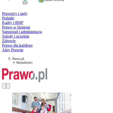
Prawnicy i sądy
Podatki
Kadry i BHP
Prawo w biznesie
Samorząd i administracja
Szkoły i uczelnie
Zdrowie
Prawo dla każdego
Akty Prawne
Prawo.pl
Aktualności