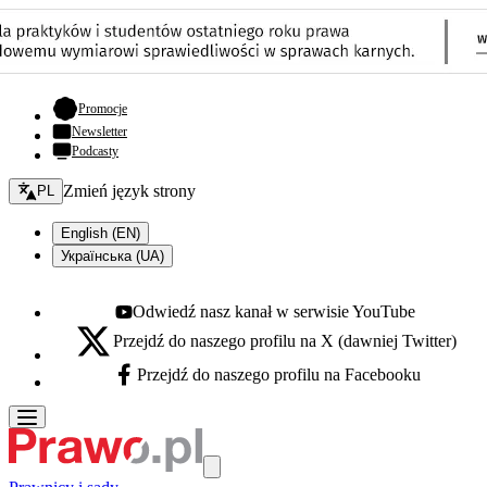
- otwiera się w nowej karcie
Promocje
Newsletter
Podcasty
Zmień język - bieżący:
Zmień język strony
PL
English (EN)
Українська (UA)
Odwiedź nasz kanał w serwisie YouTube
Youtube - otwiera się w nowej karcie
Przejdź do naszego profilu na X (dawniej Twitter)
X - otwiera się w nowej karcie
Przejdź do naszego profilu na Facebooku
Facebook - otwiera się w nowej karcie