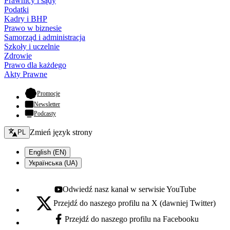
Prawnicy i sądy
Podatki
Kadry i BHP
Prawo w biznesie
Samorząd i administracja
Szkoły i uczelnie
Zdrowie
Prawo dla każdego
Akty Prawne
- otwiera się w nowej karcie
Promocje
Newsletter
Podcasty
Zmień język - bieżący:
Zmień język strony
PL
English (EN)
Українська (UA)
Odwiedź nasz kanał w serwisie YouTube
Youtube - otwiera się w nowej karcie
Przejdź do naszego profilu na X (dawniej Twitter)
X - otwiera się w nowej karcie
Przejdź do naszego profilu na Facebooku
Facebook - otwiera się w nowej karcie