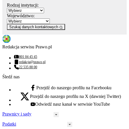
Rodzaj instytucji:
Województwo:
Szukaj danych kontaktowych
Redakcja serwisu Prawo.pl
801 04 45 45
Numer telefonu:
redakcja@prawo.pl
Adres email:
22 535 88 00
Numer telefonu:
Śledź nas
Przejdź do naszego profilu na Facebooku
facebook - otwiera się w nowej karcie
Przejdź do naszego profilu na X (dawniej Twitter)
x - otwiera się w nowej karcie
Odwiedź nasz kanał w serwisie YouTube
youtube - otwiera się w nowej karcie
Prawnicy i sądy
Podatki
Wymiar sprawiedliwości