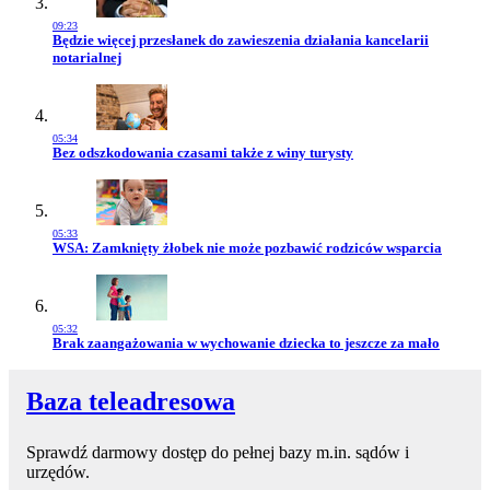
09:23
Przejdź do artykułu:
Będzie więcej przesłanek do zawieszenia działania kancelarii
notarialnej
05:34
Przejdź do artykułu:
Bez odszkodowania czasami także z winy turysty
05:33
Przejdź do artykułu:
WSA: Zamknięty żłobek nie może pozbawić rodziców wsparcia
05:32
Przejdź do artykułu:
Brak zaangażowania w wychowanie dziecka to jeszcze za mało
Baza teleadresowa
Sprawdź darmowy dostęp do pełnej bazy m.in. sądów i
urzędów.