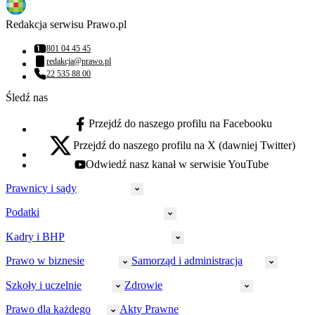
Redakcja serwisu Prawo.pl
801 04 45 45
Numer telefonu:
redakcja@prawo.pl
Adres email:
22 535 88 00
Numer telefonu:
Śledź nas
Przejdź do naszego profilu na Facebooku
facebook - otwiera się w nowej karcie
Przejdź do naszego profilu na X (dawniej Twitter)
x - otwiera się w nowej karcie
Odwiedź nasz kanał w serwisie YouTube
youtube - otwiera się w nowej karcie
Prawnicy i sądy
Podatki
Wymiar sprawiedliwości
Prawnicy
Kadry i BHP
PIT
Prokuratura
CIT
Prawo w biznesie
Samorząd i administracja
Policja
Prawo pracy
VAT
Rynek
HR
Szkoły i uczelnie
Zdrowie
Akcyza
Strefa aplikanta
Prawo gospodarcze
Samorząd terytorialny
BHP
Ordynacja
LegalTech
Małe i średnie firmy
Bezpieczeństwo publiczne
Prawo dla każdego
Akty Prawne
Ubezpieczenia społeczne
Rachunkowość
Sędziowie