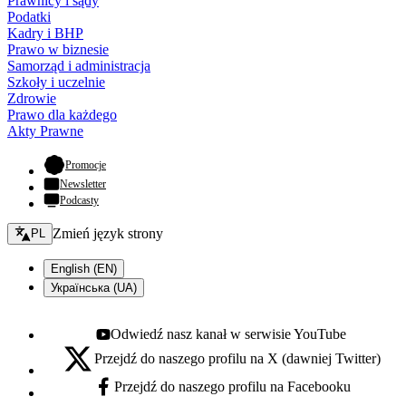
Prawnicy i sądy
Podatki
Kadry i BHP
Prawo w biznesie
Samorząd i administracja
Szkoły i uczelnie
Zdrowie
Prawo dla każdego
Akty Prawne
- otwiera się w nowej karcie
Promocje
Newsletter
Podcasty
Zmień język - bieżący:
Zmień język strony
PL
English (EN)
Українська (UA)
Odwiedź nasz kanał w serwisie YouTube
Youtube - otwiera się w nowej karcie
Przejdź do naszego profilu na X (dawniej Twitter)
X - otwiera się w nowej karcie
Przejdź do naszego profilu na Facebooku
Facebook - otwiera się w nowej karcie