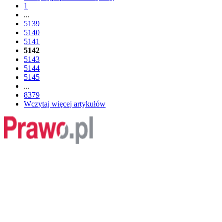
1
...
5139
5140
5141
5142
5143
5144
5145
...
8379
Wczytaj więcej artykułów