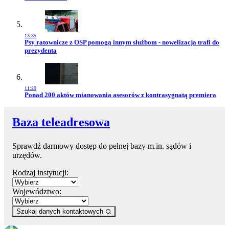
13:35
Przejdź do artykułu:
Psy ratownicze z OSP pomogą innym służbom - nowelizacja trafi do
prezydenta
11:29
Przejdź do artykułu:
Ponad 200 aktów mianowania asesorów z kontrasygnatą premiera
Baza teleadresowa
Sprawdź darmowy dostęp do pełnej bazy m.in. sądów i
urzędów.
Rodzaj instytucji:
Województwo:
Szukaj danych kontaktowych