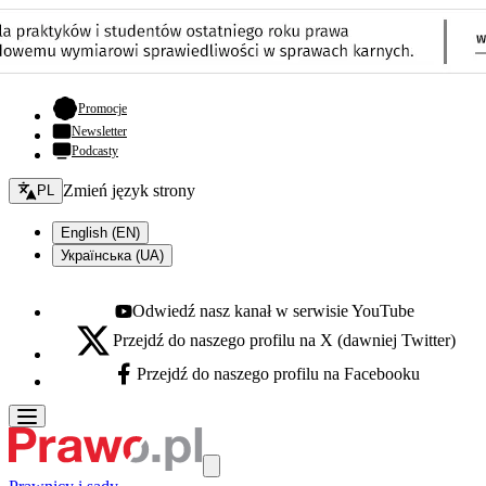
- otwiera się w nowej karcie
Promocje
Newsletter
Podcasty
Zmień język - bieżący:
Zmień język strony
PL
English (EN)
Українська (UA)
Odwiedź nasz kanał w serwisie YouTube
Youtube - otwiera się w nowej karcie
Przejdź do naszego profilu na X (dawniej Twitter)
X - otwiera się w nowej karcie
Przejdź do naszego profilu na Facebooku
Facebook - otwiera się w nowej karcie