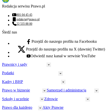
Redakcja serwisu Prawo.pl
801 04 45 45
Numer telefonu:
redakcja@prawo.pl
Adres email:
22 535 88 00
Numer telefonu:
Śledź nas
Przejdź do naszego profilu na Facebooku
facebook - otwiera się w nowej karcie
Przejdź do naszego profilu na X (dawniej Twitter)
x - otwiera się w nowej karcie
Odwiedź nasz kanał w serwisie YouTube
youtube - otwiera się w nowej karcie
Prawnicy i sądy
Podatki
Wymiar sprawiedliwości
Prawnicy
Kadry i BHP
PIT
Prokuratura
CIT
Prawo w biznesie
Samorząd i administracja
Policja
Prawo pracy
VAT
Rynek
HR
Szkoły i uczelnie
Zdrowie
Akcyza
Strefa aplikanta
Prawo gospodarcze
Samorząd terytorialny
BHP
Ordynacja
LegalTech
Małe i średnie firmy
Bezpieczeństwo publiczne
Prawo dla każdego
Akty Prawne
Ubezpieczenia społeczne
Rachunkowość
Sędziowie
Kadry w oświacie
Farmacja
Spółki
Administracja publiczna