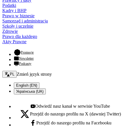
Prawnicy i sądy
Podatki
Kadry i BHP
Prawo w biznesie
Samorząd i administracja
Szkoły i uczelnie
Zdrowie
Prawo dla każdego
Akty Prawne
- otwiera się w nowej karcie
Promocje
Newsletter
Podcasty
Zmień język - bieżący:
Zmień język strony
PL
English (EN)
Українська (UA)
Odwiedź nasz kanał w serwisie YouTube
Youtube - otwiera się w nowej karcie
Przejdź do naszego profilu na X (dawniej Twitter)
X - otwiera się w nowej karcie
Przejdź do naszego profilu na Facebooku
Facebook - otwiera się w nowej karcie