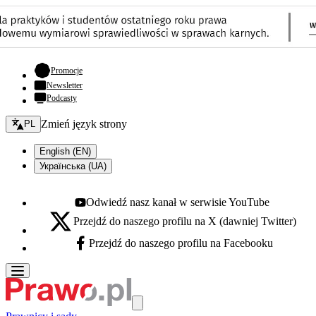
- otwiera się w nowej karcie
Promocje
Newsletter
Podcasty
Zmień język - bieżący:
Zmień język strony
PL
English (EN)
Українська (UA)
Odwiedź nasz kanał w serwisie YouTube
Youtube - otwiera się w nowej karcie
Przejdź do naszego profilu na X (dawniej Twitter)
X - otwiera się w nowej karcie
Przejdź do naszego profilu na Facebooku
Facebook - otwiera się w nowej karcie