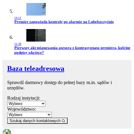
14:11
Przejdź do artykułu:
Premier zapowiada kontrolę po alarmie na Lubelszczyźnie
11:39
Przejdź do artykułu:
Pierwszy akt mianowania asesora z kontrasygnatą premiera, kolejne
podpisy wkrótce?
Baza teleadresowa
Sprawdź darmowy dostęp do pełnej bazy m.in. sądów i
urzędów.
Rodzaj instytucji:
Województwo:
Szukaj danych kontaktowych