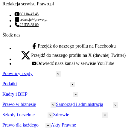
Redakcja serwisu Prawo.pl
801 04 45 45
Numer telefonu:
redakcja@prawo.pl
Adres email:
22 535 88 00
Numer telefonu:
Śledź nas
Przejdź do naszego profilu na Facebooku
facebook - otwiera się w nowej karcie
Przejdź do naszego profilu na X (dawniej Twitter)
x - otwiera się w nowej karcie
Odwiedź nasz kanał w serwisie YouTube
youtube - otwiera się w nowej karcie
Prawnicy i sądy
Podatki
Wymiar sprawiedliwości
Prawnicy
Kadry i BHP
PIT
Prokuratura
CIT
Prawo w biznesie
Samorząd i administracja
Policja
Prawo pracy
VAT
Rynek
HR
Szkoły i uczelnie
Zdrowie
Akcyza
Strefa aplikanta
Prawo gospodarcze
Samorząd terytorialny
BHP
Ordynacja
LegalTech
Małe i średnie firmy
Bezpieczeństwo publiczne
Prawo dla każdego
Akty Prawne
Ubezpieczenia społeczne
Rachunkowość
Sędziowie
Kadry w oświacie
Farmacja
Spółki
Administracja publiczna
PPK
Doradca podatkowy
E-doręczenia