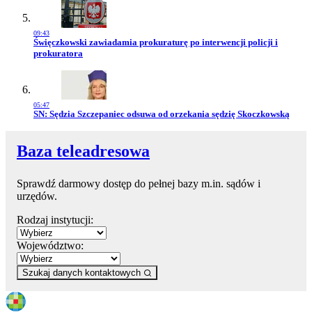
09:43
Przejdź do artykułu:
Święczkowski zawiadamia prokuraturę po interwencji policji i
prokuratora
05:47
Przejdź do artykułu:
SN: Sędzia Szczepaniec odsuwa od orzekania sędzię Skoczkowską
Baza teleadresowa
Sprawdź darmowy dostęp do pełnej bazy m.in. sądów i
urzędów.
Rodzaj instytucji:
Województwo:
Szukaj danych kontaktowych