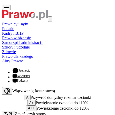
Prawnicy i sądy
Podatki
Kadry i BHP
Prawo w biznesie
Samorząd i administracja
Szkoły i uczelnie
Zdrowie
Prawo dla każdego
Akty Prawne
- otwiera się w nowej karcie
Promocje
Newsletter
Podcasty
Włącz wersję kontrastową
Przywróć domyślny rozmiar czcionki
A
Powiększenie czcionki do 110%
A+
Powiększenie czcionki do 120%
A++
Zmień język - bieżący:
Zmień język strony
PL