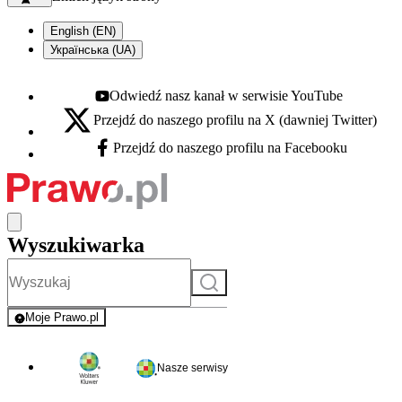
English (EN)
Українська (UA)
Odwiedź nasz kanał w serwisie YouTube
Youtube - otwiera się w nowej karcie
Przejdź do naszego profilu na X (dawniej Twitter)
X - otwiera się w nowej karcie
Przejdź do naszego profilu na Facebooku
Facebook - otwiera się w nowej karcie
Wyszukiwarka
Szukaj
Moje Prawo.pl
- rejestracja i logowanie do serwisu
Nasze serwisy