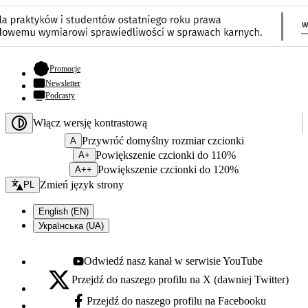
- otwiera się w nowej karcie
Promocje
Newsletter
Podcasty
Włącz wersję kontrastową
Przywróć domyślny rozmiar czcionki
A
Powiększenie czcionki do 110%
A+
Powiększenie czcionki do 120%
A++
Zmień język - bieżący:
Zmień język strony
PL
English (EN)
Українська (UA)
Odwiedź nasz kanał w serwisie YouTube
Youtube - otwiera się w nowej karcie
Przejdź do naszego profilu na X (dawniej Twitter)
X - otwiera się w nowej karcie
Przejdź do naszego profilu na Facebooku
Facebook - otwiera się w nowej karcie