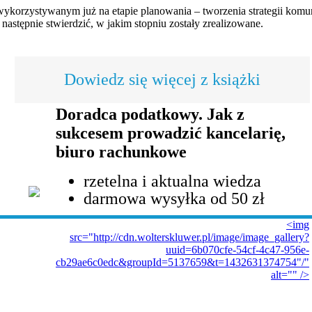
rzystywanym już na etapie planowania – tworzenia strategii komuni
 następnie stwierdzić, w jakim stopniu zostały zrealizowane.
Dowiedz się więcej z książki
Doradca podatkowy. Jak z
sukcesem prowadzić kancelarię,
biuro rachunkowe
rzetelna i aktualna wiedza
darmowa wysyłka od 50 zł
<img
src="http://cdn.wolterskluwer.pl/image/image_gallery?
uuid=6b070cfe-54cf-4c47-956e-
cb29ae6c0edc&groupId=5137659&t=1432631374754"/"
alt="" />