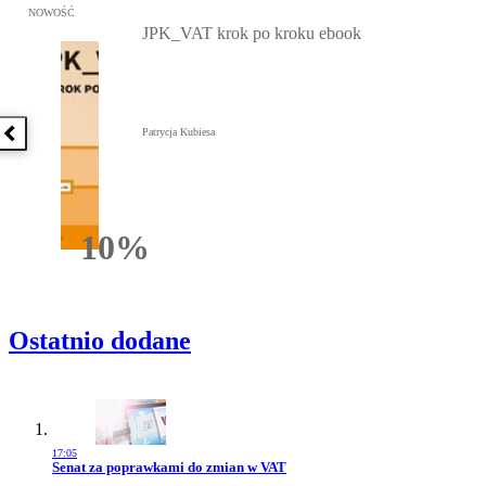
Przejdź do: JPK_VAT krok po kroku ebook, Patrycja Kubiesa - otw
NOWOŚĆ
JPK_VAT krok po kroku ebook
Patrycja Kubiesa
Poprzednia książka
10%
Rabatu
Ostatnio dodane
17:05
Przejdź do artykułu:
Senat za poprawkami do zmian w VAT