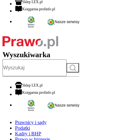
otwiera się w nowej karcie
Sklep LEX.pl
otwiera się w nowej karcie
Księgarnia profinfo.pl
Nasze serwisy
Wyszukiwarka
Szukaj
otwiera się w nowej karcie
Sklep LEX.pl
otwiera się w nowej karcie
Księgarnia profinfo.pl
Nasze serwisy
Prawnicy i sądy
Podatki
Kadry i BHP
Prawo w biznesie