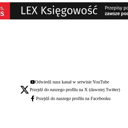
Odwiedź nasz kanał w serwisie YouTube
Youtube - otwiera się w nowej karcie
Przejdź do naszego profilu na X (dawniej Twitter)
X - otwiera się w nowej karcie
Przejdź do naszego profilu na Facebooku
Facebook - otwiera się w nowej karcie