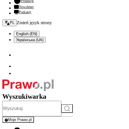
- otwiera się w nowej karcie
Promocje
Newsletter
Podcasty
Zmień język - bieżący:
Zmień język strony
PL
English (EN)
Українська (UA)
Wyszukiwarka
Szukaj
Moje Prawo.pl
- rejestracja i logowanie do serwisu