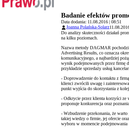
Badanie efektów prom
Data dodania: 11.08.2016 | 08:51
Joanna Polańska-Solarz
11.08.2016
Do analizy skuteczności działań pr
na kilku poziomach.
Nazwa metody DAGMAR pochodzi od pi
Advertising Results, co oznacza okre
komunikacyjnego, a najbardziej pożąd
wynik podejmowanych przez firmę dz
przykładzie sprzedaży usług kancela
- Doprowadzenie do kontaktu z firmą i 
klienci zwrócili uwagę i zainteresowa
punkt wyjścia do skorzystania z kol
- Odkrycie przez klienta korzyści ze
proponuje konkurencja oraz poznani
- Wzbudzenie przekonania, że warto 
takiej wiedzy o firmie, jej ofercie o
wyboru w momencie podejmowania d