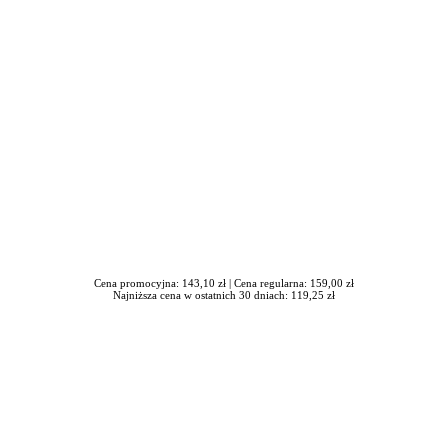
iera się w nowym oknie
Cena promocyjna: 143,10 zł |
Cena regularna: 159,00 zł
Najniższa cena w ostatnich 30 dniach: 119,25 zł