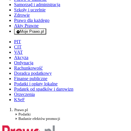
Samorząd i administracja
Szkoły i uczelnie
Zdrowie
Prawo dla każdego
Akty Prawne
Moje Prawo.pl
- rejestracja i logowanie do serwisu
PIT
CIT
VAT
Akcyza
Ordynacja
Rachunkowość
Doradca podatkowy
Finanse publiczne
Podatki i opłaty lokalne
Podatek od spadków i darowizn
Orzeczenia
KSeF
Prawo.pl
Podatki
Badanie efektów promocji