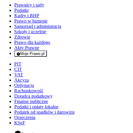
Prawnicy i sądy
Podatki
Kadry i BHP
Prawo w biznesie
Samorząd i administracja
Szkoły i uczelnie
Zdrowie
Prawo dla każdego
Akty Prawne
Moje Prawo.pl
- rejestracja i logowanie do serwisu
PIT
CIT
VAT
Akcyza
Ordynacja
Rachunkowość
Doradca podatkowy
Finanse publiczne
Podatki i opłaty lokalne
Podatek od spadków i darowizn
Orzeczenia
KSeF