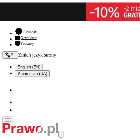
- otwiera się w nowej karcie
Promocje
Newsletter
Podcasty
Zmień język - bieżący:
Zmień język strony
PL
English (EN)
Українська (UA)