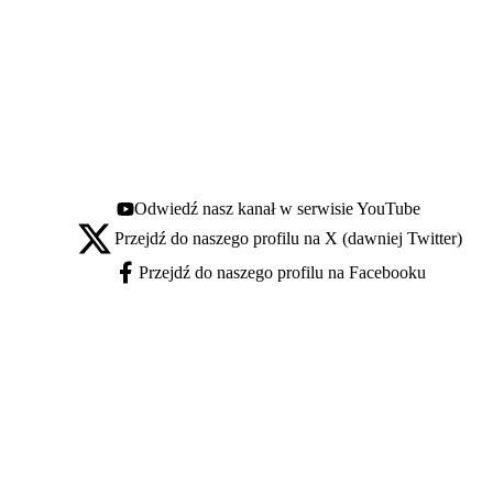
Odwiedź nasz kanał w serwisie YouTube
Youtube - otwiera się w nowej karcie
Przejdź do naszego profilu na X (dawniej Twitter)
X - otwiera się w nowej karcie
Przejdź do naszego profilu na Facebooku
Facebook - otwiera się w nowej karcie