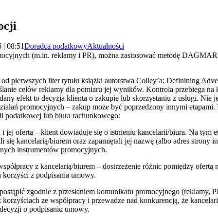
ocji
 | 08:51
Doradca podatkowy
Aktualności
omocyjnych (m.in. reklamy i PR), można zastosować metodę DAGMAR.
erwszych liter tytułu książki autorstwa Colley’a: Definining Adver
ślanie celów reklamy dla pomiaru jej wyników. Kontrola przebiega na 
any efekt to decyzja klienta o zakupie lub skorzystaniu z usługi. Nie 
iałań promocyjnych – zakup może być poprzedzony innymi etapami. P
rii podatkowej lub biura rachunkowego:
jej ofertą – klient dowiaduje się o istnieniu kancelarii/biura. Na tym e
li się kancelarią/biurem oraz zapamiętali jej nazwę (albo adres strony 
ejnych instrumentów promocyjnych.
 współpracy z kancelarią/biurem – dostrzeżenie różnic pomiędzy ofert
a korzyści z podpisania umowy.
postąpić zgodnie z przesłaniem komunikatu promocyjnego (reklamy, PR)
raz korzyściach ze współpracy i przewadze nad konkurencją, że kancelari
ecyzji o podpisaniu umowy.