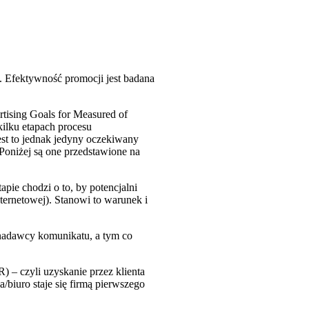
 Efektywność promocji jest badana
tising Goals for Measured of
kilku etapach procesu
jest to jednak jedyny oczekiwany
oniżej są one przedstawione na
tapie chodzi o to, by potencjalni
internetowej). Stanowi to warunek i
ą nadawcy komunikatu, a tym co
 – czyli uzyskanie przez klienta
a/biuro staje się firmą pierwszego