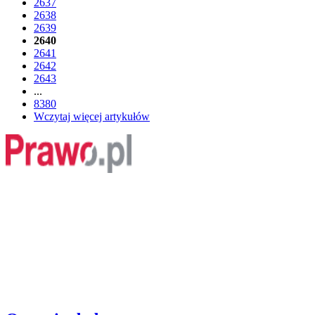
2637
2638
2639
2640
2641
2642
2643
...
8380
Wczytaj więcej artykułów