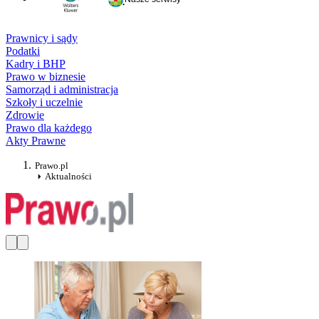
Prawnicy i sądy
Podatki
Kadry i BHP
Prawo w biznesie
Samorząd i administracja
Szkoły i uczelnie
Zdrowie
Prawo dla każdego
Akty Prawne
Prawo.pl
Aktualności