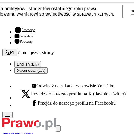
- otwiera się w nowej karcie
Promocje
Newsletter
Podcasty
Zmień język - bieżący:
Zmień język strony
PL
English (EN)
Українська (UA)
Odwiedź nasz kanał w serwisie YouTube
Youtube - otwiera się w nowej karcie
Przejdź do naszego profilu na X (dawniej Twitter)
X - otwiera się w nowej karcie
Przejdź do naszego profilu na Facebooku
Facebook - otwiera się w nowej karcie