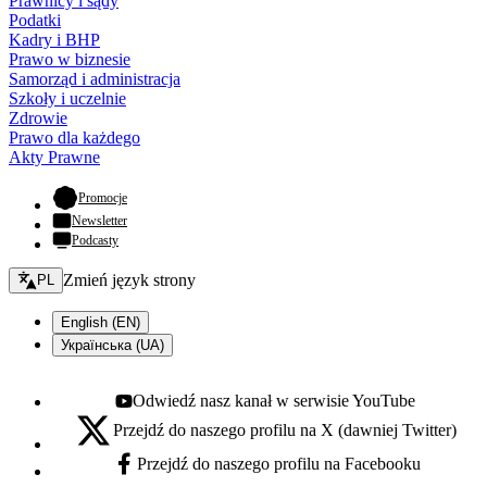
Prawnicy i sądy
Podatki
Kadry i BHP
Prawo w biznesie
Samorząd i administracja
Szkoły i uczelnie
Zdrowie
Prawo dla każdego
Akty Prawne
- otwiera się w nowej karcie
Promocje
Newsletter
Podcasty
Zmień język - bieżący:
Zmień język strony
PL
English (EN)
Українська (UA)
Odwiedź nasz kanał w serwisie YouTube
Youtube - otwiera się w nowej karcie
Przejdź do naszego profilu na X (dawniej Twitter)
X - otwiera się w nowej karcie
Przejdź do naszego profilu na Facebooku
Facebook - otwiera się w nowej karcie