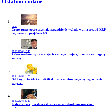
Ostatnio dodane
12:32
Przejdź do artykułu:
Grupy przestępcze uzyskają narzędzie do wglądu w akta spraw? KRP
krytycznie o projekcie MS
08.08.2026 | 10:46
Przejdź do artykułu:
Zakaz stadionowy za niezajęcie swojego miejsca, przepisy wymagają
zmiany
08.08.2026 | 10:24
Przejdź do artykułu:
Od 1 stycznia 2027 r. – 4950 zł brutto minimalnego wynagrodzenia
za pracę
08.08.2026 | 09:23
Przejdź do artykułu:
Będzie więcej przesłanek do zawieszenia działania kancelarii
notarialnej