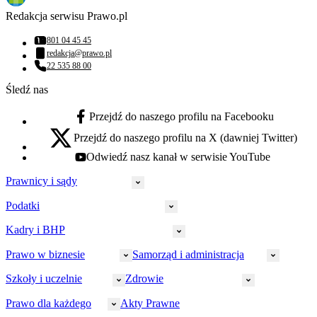
Redakcja serwisu Prawo.pl
801 04 45 45
Numer telefonu:
redakcja@prawo.pl
Adres email:
22 535 88 00
Numer telefonu:
Śledź nas
Przejdź do naszego profilu na Facebooku
facebook - otwiera się w nowej karcie
Przejdź do naszego profilu na X (dawniej Twitter)
x - otwiera się w nowej karcie
Odwiedź nasz kanał w serwisie YouTube
youtube - otwiera się w nowej karcie
Prawnicy i sądy
Podatki
Wymiar sprawiedliwości
Prawnicy
Kadry i BHP
PIT
Prokuratura
CIT
Prawo w biznesie
Samorząd i administracja
Policja
Prawo pracy
VAT
Rynek
HR
Szkoły i uczelnie
Zdrowie
Akcyza
Strefa aplikanta
Prawo gospodarcze
Samorząd terytorialny
BHP
Ordynacja
LegalTech
Małe i średnie firmy
Bezpieczeństwo publiczne
Prawo dla każdego
Akty Prawne
Ubezpieczenia społeczne
Rachunkowość
Sędziowie
Kadry w oświacie
Farmacja
Spółki
Administracja publiczna
PPK