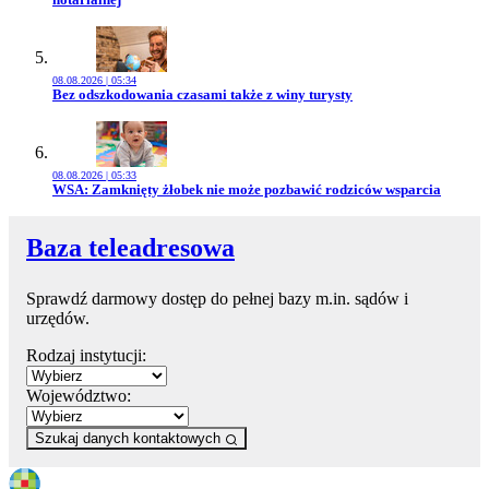
08.08.2026 | 05:34
Przejdź do artykułu:
Bez odszkodowania czasami także z winy turysty
08.08.2026 | 05:33
Przejdź do artykułu:
WSA: Zamknięty żłobek nie może pozbawić rodziców wsparcia
Baza teleadresowa
Sprawdź darmowy dostęp do pełnej bazy m.in. sądów i
urzędów.
Rodzaj instytucji:
Województwo:
Szukaj danych kontaktowych