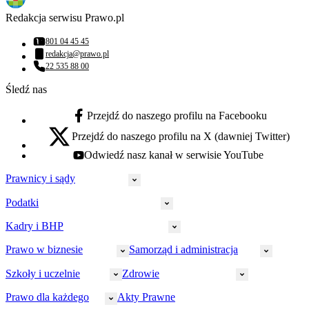
Redakcja serwisu Prawo.pl
801 04 45 45
Numer telefonu:
redakcja@prawo.pl
Adres email:
22 535 88 00
Numer telefonu:
Śledź nas
Przejdź do naszego profilu na Facebooku
facebook - otwiera się w nowej karcie
Przejdź do naszego profilu na X (dawniej Twitter)
x - otwiera się w nowej karcie
Odwiedź nasz kanał w serwisie YouTube
youtube - otwiera się w nowej karcie
Prawnicy i sądy
Podatki
Wymiar sprawiedliwości
Prawnicy
Kadry i BHP
PIT
Prokuratura
CIT
Prawo w biznesie
Samorząd i administracja
Policja
Prawo pracy
VAT
Rynek
HR
Szkoły i uczelnie
Zdrowie
Akcyza
Strefa aplikanta
Prawo gospodarcze
Samorząd terytorialny
BHP
Ordynacja
LegalTech
Małe i średnie firmy
Bezpieczeństwo publiczne
Prawo dla każdego
Akty Prawne
Ubezpieczenia społeczne
Rachunkowość
Sędziowie
Kadry w oświacie
Farmacja