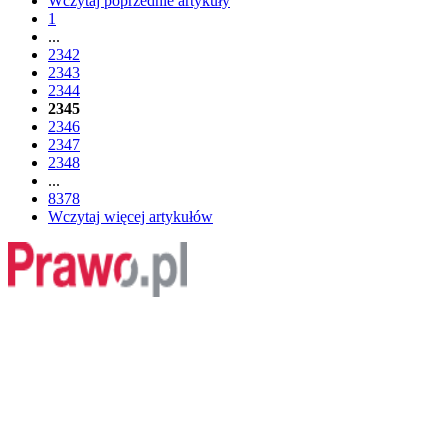
Wczytaj poprzednie artykuły
1
...
2342
2343
2344
2345
2346
2347
2348
...
8378
Wczytaj więcej artykułów