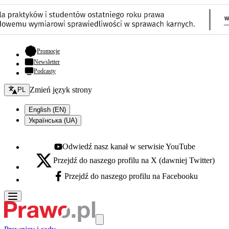
- otwiera się w nowej karcie
Promocje
Newsletter
Podcasty
Zmień język - bieżący:
Zmień język strony
PL
English (EN)
Українська (UA)
Odwiedź nasz kanał w serwisie YouTube
Youtube - otwiera się w nowej karcie
Przejdź do naszego profilu na X (dawniej Twitter)
X - otwiera się w nowej karcie
Przejdź do naszego profilu na Facebooku
Facebook - otwiera się w nowej karcie