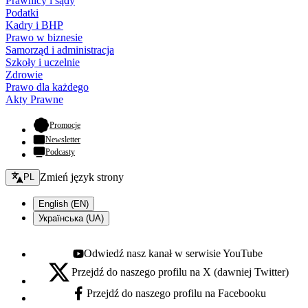
Prawnicy i sądy
Podatki
Kadry i BHP
Prawo w biznesie
Samorząd i administracja
Szkoły i uczelnie
Zdrowie
Prawo dla każdego
Akty Prawne
- otwiera się w nowej karcie
Promocje
Newsletter
Podcasty
Zmień język - bieżący:
Zmień język strony
PL
English (EN)
Українська (UA)
Odwiedź nasz kanał w serwisie YouTube
Youtube - otwiera się w nowej karcie
Przejdź do naszego profilu na X (dawniej Twitter)
X - otwiera się w nowej karcie
Przejdź do naszego profilu na Facebooku
Facebook - otwiera się w nowej karcie