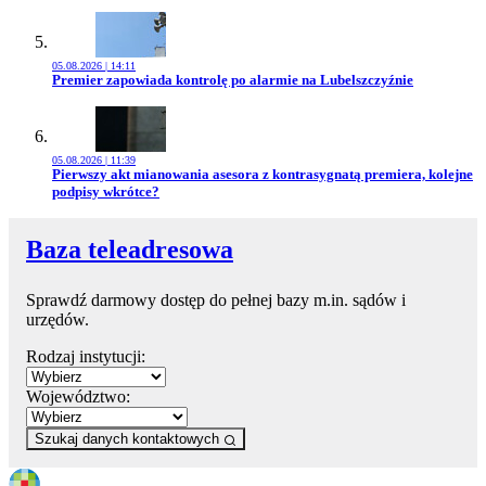
05.08.2026 | 14:11
Przejdź do artykułu:
Premier zapowiada kontrolę po alarmie na Lubelszczyźnie
05.08.2026 | 11:39
Przejdź do artykułu:
Pierwszy akt mianowania asesora z kontrasygnatą premiera, kolejne
podpisy wkrótce?
Baza teleadresowa
Sprawdź darmowy dostęp do pełnej bazy m.in. sądów i
urzędów.
Rodzaj instytucji:
Województwo:
Szukaj danych kontaktowych