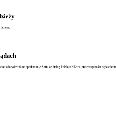
dzieży
 lat temu.
sądach