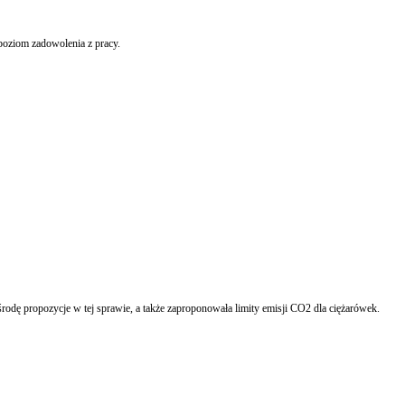
poziom zadowolenia z pracy.
Blokada alkoholowa, asystent pasa ruchu, system wykrywania wypadku - to niektóre z rozwiązań, w które będą musiały być wyposażone wszystkie nowe samochody. KE przedstawiła w środę propozycje w tej sprawie, a także zaproponowała limity emisji CO2 dla ciężarówek.