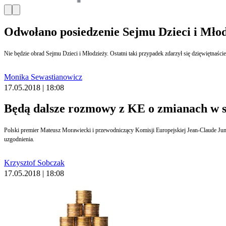
Odwołano posiedzenie Sejmu Dzieci i Mło
Nie będzie obrad Sejmu Dzieci i Młodzieży. Ostatni taki przypadek zdarzył się dzięwiętnaście
Monika Sewastianowicz
17.05.2018 | 18:08
Będą dalsze rozmowy z KE o zmianach w 
Polski premier Mateusz Morawiecki i przewodniczący Komisji Europejskiej Jean-Claude Juncker zdecydowali na spotkaniu w Sofii, że dialog Polski z KE ws. praworządności będzie kontynuowany. Nie poinformowano, czy podczas tego spotkania przyjęte zostały jakieś
uzgodnienia.
Krzysztof Sobczak
17.05.2018 | 18:08