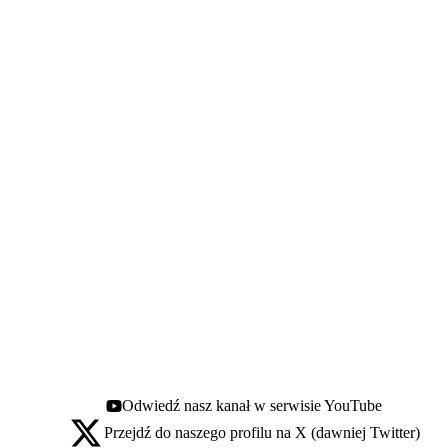
Odwiedź nasz kanał w serwisie YouTube
Youtube - otwiera się w nowej karcie
Przejdź do naszego profilu na X (dawniej Twitter)
X - otwiera się w nowej karcie