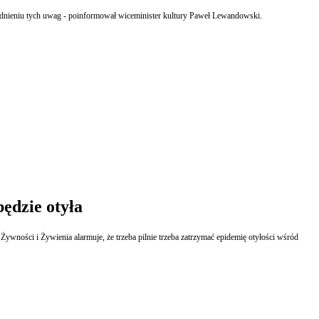
ieraniu produkcji audiowizualnej i przyjęcie go przez rząd w trybie obiegowym, po uwzględnieniu tych uwag - poinformował wiceminister kultury Paweł Lewandowski.
ędzie otyła
ywności i Żywienia alarmuje, że trzeba pilnie trzeba zatrzymać epidemię otyłości wśród