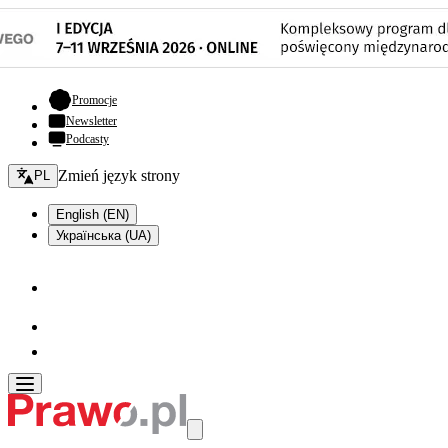
- otwiera się w nowej karcie
Promocje
Newsletter
Podcasty
Zmień język - bieżący:
Zmień język strony
PL
English (EN)
Українська (UA)