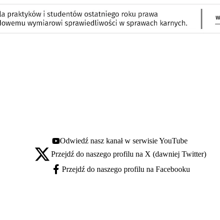
Odwiedź nasz kanał w serwisie YouTube
Youtube - otwiera się w nowej karcie
Przejdź do naszego profilu na X (dawniej Twitter)
X - otwiera się w nowej karcie
Przejdź do naszego profilu na Facebooku
Facebook - otwiera się w nowej karcie