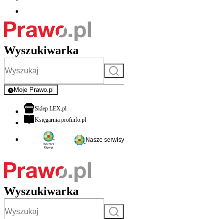
Wyszukiwarka
Szukaj
Moje Prawo.pl
- rejestracja i logowanie do serwisu
otwiera się w nowej karcie
Sklep LEX.pl
otwiera się w nowej karcie
Księgarnia profinfo.pl
Nasze serwisy
Wyszukiwarka
Szukaj