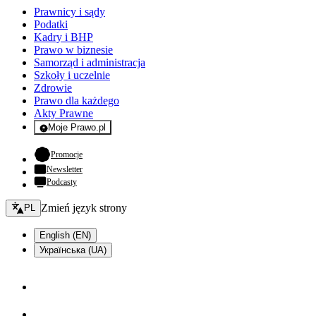
Prawnicy i sądy
Podatki
Kadry i BHP
Prawo w biznesie
Samorząd i administracja
Szkoły i uczelnie
Zdrowie
Prawo dla każdego
Akty Prawne
Moje Prawo.pl
- rejestracja i logowanie do serwisu
- otwiera się w nowej karcie
Promocje
Newsletter
Podcasty
Zmień język - bieżący:
Zmień język strony
PL
English (EN)
Українська (UA)