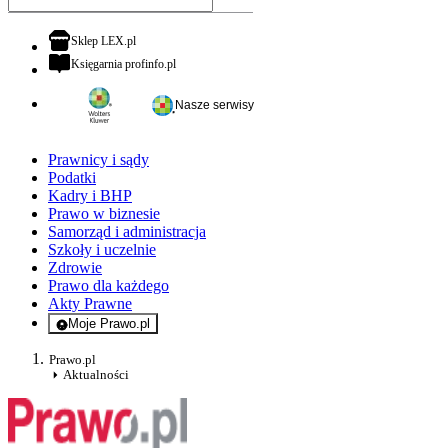
otwiera się w nowej karcie
Sklep LEX.pl
otwiera się w nowej karcie
Księgarnia profinfo.pl
Nasze serwisy
Prawnicy i sądy
Podatki
Kadry i BHP
Prawo w biznesie
Samorząd i administracja
Szkoły i uczelnie
Zdrowie
Prawo dla każdego
Akty Prawne
Moje Prawo.pl
- rejestracja i logowanie do serwisu
Prawo.pl
Aktualności