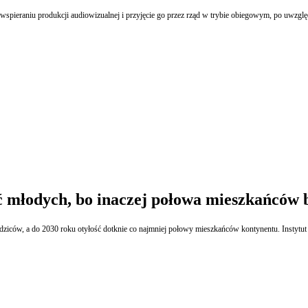
Komitet Stały Rady Ministrów zarekomendował w czwartek poprawki do projektu ustawy o wsp
ć młodych, bo inaczej połowa mieszkańców b
dziców, a do 2030 roku otyłość dotknie co najmniej połowy mieszkańców kontynentu. Instytut Ż