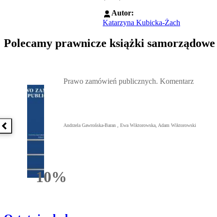
Autor:
Katarzyna Kubicka-Żach
Polecamy prawnicze książki samorządowe
Przejdź do: Prawo zamówień publicznych. Komentarz, Andrzela G
Prawo zamówień publicznych. Komentarz
Andrzela Gawrońska-Baran , Ewa Wiktorowska, Adam Wiktorowski
Poprzednia książka
10%
Rabatu