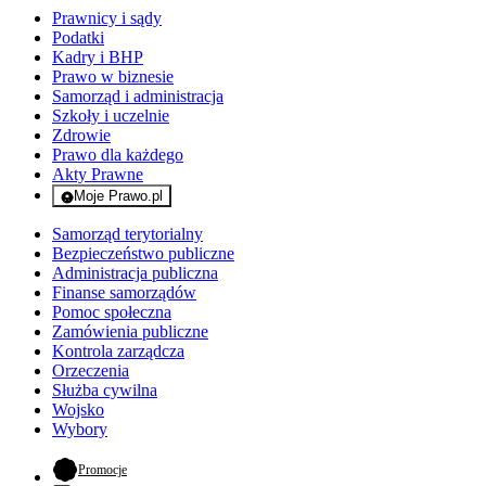
Prawnicy i sądy
Podatki
Kadry i BHP
Prawo w biznesie
Samorząd i administracja
Szkoły i uczelnie
Zdrowie
Prawo dla każdego
Akty Prawne
Moje Prawo.pl
- rejestracja i logowanie do serwisu
Samorząd terytorialny
Bezpieczeństwo publiczne
Administracja publiczna
Finanse samorządów
Pomoc społeczna
Zamówienia publiczne
Kontrola zarządcza
Orzeczenia
Służba cywilna
Wojsko
Wybory
- otwiera się w nowej karcie
Promocje