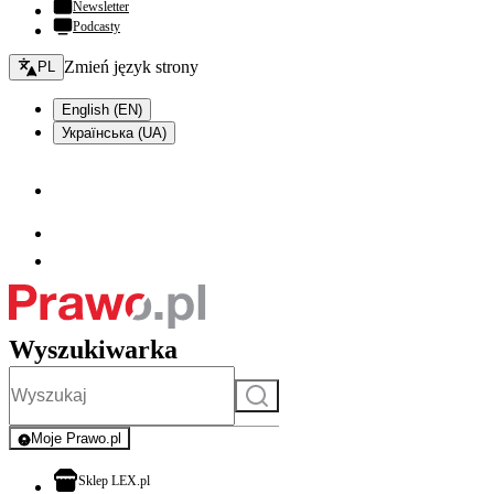
Newsletter
Podcasty
Zmień język - bieżący:
Zmień język strony
PL
English (EN)
Українська (UA)
Wyszukiwarka
Szukaj
Moje Prawo.pl
- rejestracja i logowanie do serwisu
otwiera się w nowej karcie
Sklep LEX.pl