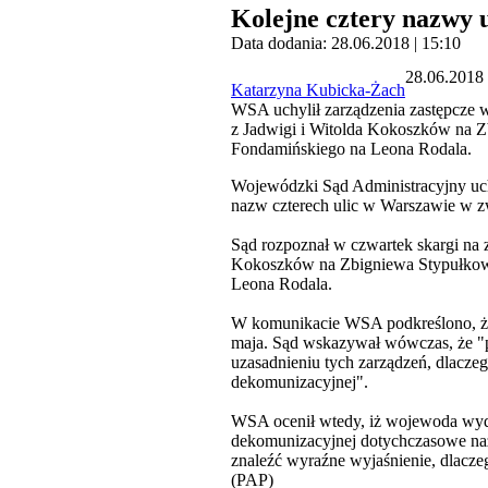
Kolejne cztery nazwy 
Data dodania: 28.06.2018 | 15:10
28.06.2018 
Katarzyna Kubicka-Żach
WSA uchylił zarządzenia zastępcze w
z Jadwigi i Witolda Kokoszków na Z
Fondamińskiego na Leona Rodala.
Wojewódzki Sąd Administracyjny uch
nazw czterech ulic w Warszawie w zw
Sąd rozpoznał w czwartek skargi na z
Kokoszków na Zbigniewa Stypułkows
Leona Rodala.
W komunikacie WSA podkreślono, że 
maja. Sąd wskazywał wówczas, że "p
uzasadnieniu tych zarządzeń, dlacz
dekomunizacyjnej".
WSA ocenił wtedy, iż wojewoda wyda
dekomunizacyjnej dotychczasowe naz
znaleźć wyraźne wyjaśnienie, dlacz
(PAP)