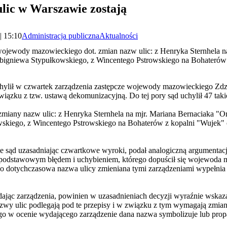
ulic w Warszawie zostają
| 15:10
Administracja publiczna
Aktualności
ojewody mazowieckiego dot. zmian nazw ulic: z Henryka Sternhela na
bigniewa Stypułkowskiego, z Wincentego Pstrowskiego na Bohaterów
ylił w czwartek zarządzenia zastępcze wojewody mazowieckiego Zdzi
iązku z tzw. ustawą dekomunizacyjną. Do tej pory sąd uchylił 47 takic
miany nazw ulic: z Henryka Sternhela na mjr. Mariana Bernaciaka "Orl
kiego, z Wincentego Pstrowskiego na Bohaterów z kopalni "Wujek"
sąd uzasadniając czwartkowe wyroki, podał analogiczną argumentacj
odstawowym błędem i uchybieniem, którego dopuścił się wojewoda m
ego dotychczasowa nazwa ulicy zmieniana tymi zarządzeniami wypełnia
jąc zarządzenia, powinien w uzasadnieniach decyzji wyraźnie wskaza
wy ulic podlegają pod te przepisy i w związku z tym wymagają zmian
ego w ocenie wydającego zarządzenie dana nazwa symbolizuje lub prop