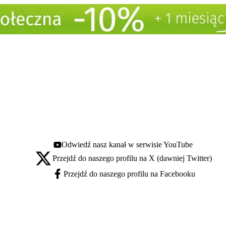
Odwiedź nasz kanał w serwisie YouTube
Youtube - otwiera się w nowej karcie
Przejdź do naszego profilu na X (dawniej Twitter)
X - otwiera się w nowej karcie
Przejdź do naszego profilu na Facebooku
Facebook - otwiera się w nowej karcie