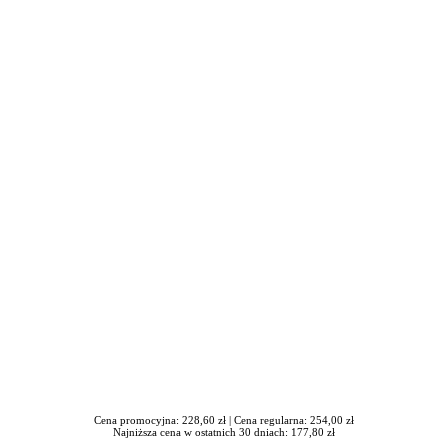
awrońska-Baran , Ewa Wiktorowska, Adam Wiktorowski - otwiera się
Cena promocyjna: 228,60 zł |
Cena regularna: 254,00 zł
Najniższa cena w ostatnich 30 dniach: 177,80 zł