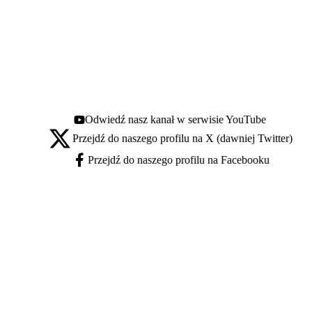
Odwiedź nasz kanał w serwisie YouTube
Youtube - otwiera się w nowej karcie
Przejdź do naszego profilu na X (dawniej Twitter)
X - otwiera się w nowej karcie
Przejdź do naszego profilu na Facebooku
Facebook - otwiera się w nowej karcie