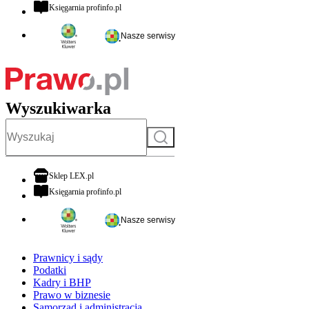
otwiera się w nowej karcie
Księgarnia profinfo.pl
Nasze serwisy
Wyszukiwarka
Szukaj
otwiera się w nowej karcie
Sklep LEX.pl
otwiera się w nowej karcie
Księgarnia profinfo.pl
Nasze serwisy
Prawnicy i sądy
Podatki
Kadry i BHP
Prawo w biznesie
Samorząd i administracja