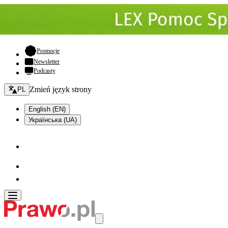
- otwiera się w nowej karcie
Promocje
Newsletter
Podcasty
Zmień język - bieżący:
Zmień język strony
PL
English (EN)
Українська (UA)