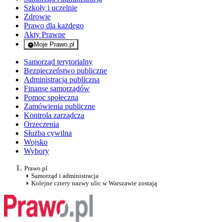
Szkoły i uczelnie
Zdrowie
Prawo dla każdego
Akty Prawne
Moje Prawo.pl
- rejestracja i logowanie do serwisu
Samorząd terytorialny
Bezpieczeństwo publiczne
Administracja publiczna
Finanse samorządów
Pomoc społeczna
Zamówienia publiczne
Kontrola zarządcza
Orzeczenia
Służba cywilna
Wojsko
Wybory
Prawo.pl
Samorząd i administracja
Kolejne cztery nazwy ulic w Warszawie zostają