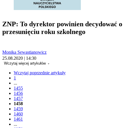
ZNP: To dyrektor powinien decydować o
przesunięciu roku szkolnego
Monika Sewastianowicz
25.08.2020 | 14:30
Wczytaj więcej artykułów
Wczytaj poprzednie artykuły
1
...
1455
1456
1457
1458
1459
1460
1461
...