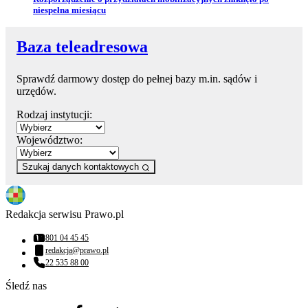
niespełna miesiącu
Baza teleadresowa
Sprawdź darmowy dostęp do pełnej bazy m.in. sądów i
urzędów.
Rodzaj instytucji:
Województwo:
Szukaj danych kontaktowych
Redakcja serwisu Prawo.pl
801 04 45 45
Numer telefonu:
redakcja@prawo.pl
Adres email:
22 535 88 00
Numer telefonu:
Śledź nas