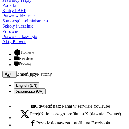
Prawnicy i sądy
Podatki
Kadry i BHP
Prawo w biznesie
Samorząd i administracja
Szkoły i uczelnie
Zdrowie
Prawo dla każdego
Akty Prawne
- otwiera się w nowej karcie
Promocje
Newsletter
Podcasty
Zmień język - bieżący:
Zmień język strony
PL
English (EN)
Українська (UA)
Odwiedź nasz kanał w serwisie YouTube
Youtube - otwiera się w nowej karcie
Przejdź do naszego profilu na X (dawniej Twitter)
X - otwiera się w nowej karcie
Przejdź do naszego profilu na Facebooku
Facebook - otwiera się w nowej karcie