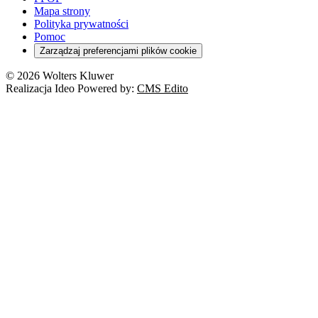
Kredyty
Turystyka
Mapa strony
Cło
Orzeczenia
Polityka prywatności
Deregulacja
RODO
Pomoc
Cyberbezpieczeństwo
Zarządzaj preferencjami plików cookie
Franczyza
Nowe technologie
© 2026 Wolters Kluwer
Prawo autorskie
Realizacja Ideo Powered by:
CMS Edito