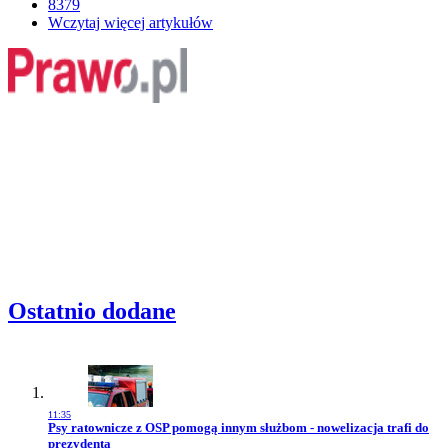
8379
Wczytaj więcej artykułów
Ostatnio dodane
11:35
Przejdź do artykułu:
Psy ratownicze z OSP pomogą innym służbom - nowelizacja trafi do
prezydenta