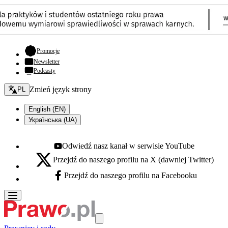
- otwiera się w nowej karcie
Promocje
Newsletter
Podcasty
Zmień język - bieżący:
Zmień język strony
PL
English (EN)
Українська (UA)
Odwiedź nasz kanał w serwisie YouTube
Youtube - otwiera się w nowej karcie
Przejdź do naszego profilu na X (dawniej Twitter)
X - otwiera się w nowej karcie
Przejdź do naszego profilu na Facebooku
Facebook - otwiera się w nowej karcie