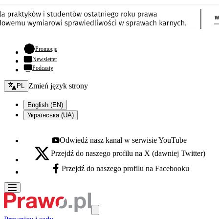
- otwiera się w nowej karcie
Promocje
Newsletter
Podcasty
Zmień język - bieżący:
Zmień język strony
PL
English (EN)
Українська (UA)
Odwiedź nasz kanał w serwisie YouTube
Youtube - otwiera się w nowej karcie
Przejdź do naszego profilu na X (dawniej Twitter)
X - otwiera się w nowej karcie
Przejdź do naszego profilu na Facebooku
Facebook - otwiera się w nowej karcie