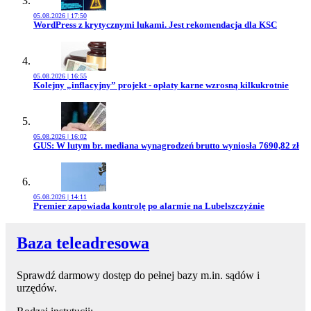
05.08.2026 | 17:50
Przejdź do artykułu:
WordPress z krytycznymi lukami. Jest rekomendacja dla KSC
05.08.2026 | 16:55
Przejdź do artykułu:
Kolejny „inflacyjny” projekt - opłaty karne wzrosną kilkukrotnie
05.08.2026 | 16:02
Przejdź do artykułu:
GUS: W lutym br. mediana wynagrodzeń brutto wyniosła 7690,82 zł
05.08.2026 | 14:11
Przejdź do artykułu:
Premier zapowiada kontrolę po alarmie na Lubelszczyźnie
Baza teleadresowa
Sprawdź darmowy dostęp do pełnej bazy m.in. sądów i
urzędów.