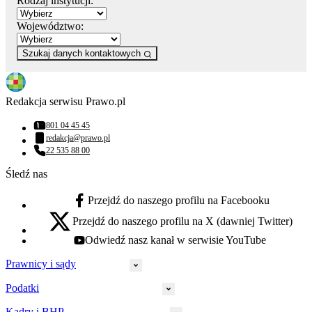
Rodzaj instytucji:
Województwo:
Szukaj danych kontaktowych
Redakcja serwisu Prawo.pl
801 04 45 45
Numer telefonu:
redakcja@prawo.pl
Adres email:
22 535 88 00
Numer telefonu:
Śledź nas
Przejdź do naszego profilu na Facebooku
facebook - otwiera się w nowej karcie
Przejdź do naszego profilu na X (dawniej Twitter)
x - otwiera się w nowej karcie
Odwiedź nasz kanał w serwisie YouTube
youtube - otwiera się w nowej karcie
Prawnicy i sądy
Podatki
Wymiar sprawiedliwości
Prawnicy
Kadry i BHP