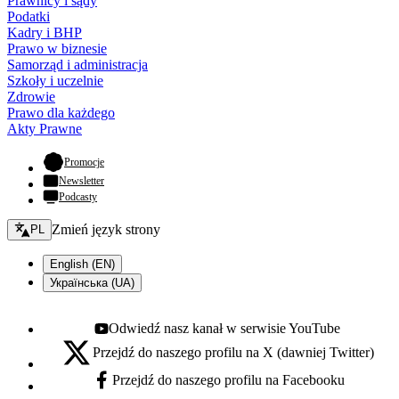
Prawnicy i sądy
Podatki
Kadry i BHP
Prawo w biznesie
Samorząd i administracja
Szkoły i uczelnie
Zdrowie
Prawo dla każdego
Akty Prawne
- otwiera się w nowej karcie
Promocje
Newsletter
Podcasty
Zmień język - bieżący:
Zmień język strony
PL
English (EN)
Українська (UA)
Odwiedź nasz kanał w serwisie YouTube
Youtube - otwiera się w nowej karcie
Przejdź do naszego profilu na X (dawniej Twitter)
X - otwiera się w nowej karcie
Przejdź do naszego profilu na Facebooku
Facebook - otwiera się w nowej karcie