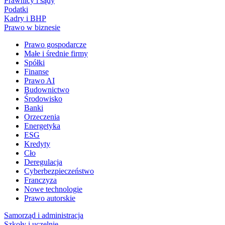
Prawnicy i sądy
Podatki
Kadry i BHP
Prawo w biznesie
Prawo gospodarcze
Małe i średnie firmy
Spółki
Finanse
Prawo AI
Budownictwo
Środowisko
Banki
Orzeczenia
Energetyka
ESG
Kredyty
Cło
Deregulacja
Cyberbezpieczeństwo
Franczyza
Nowe technologie
Prawo autorskie
Samorząd i administracja
Szkoły i uczelnie