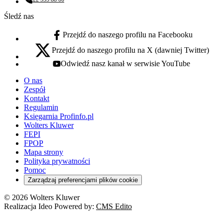
Numer telefonu:
Śledź nas
Przejdź do naszego profilu na Facebooku
facebook - otwiera się w nowej karcie
Przejdź do naszego profilu na X (dawniej Twitter)
x - otwiera się w nowej karcie
Odwiedź nasz kanał w serwisie YouTube
youtube - otwiera się w nowej karcie
O nas
Zespół
Kontakt
Regulamin
Księgarnia Profinfo.pl
Wolters Kluwer
FEPI
FPOP
Mapa strony
Polityka prywatności
Pomoc
Zarządzaj preferencjami plików cookie
© 2026 Wolters Kluwer
Realizacja Ideo Powered by:
CMS Edito