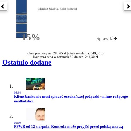
Poprzednia książka
N
Mateusz Jakubik, Rafał Prabucki
15%
Sprawdź
Rabatu
Cena promocyjna: 296,65 zł |
Cena regularna: 349,00 zł
Najniższa cena w ostatnich 30 dniach: 244,30 zł
Ostatnio dodane
05:34
Przejdź do artykułu:
Klient banku nie musi spłacać oszukańczej pożyczki - mimo rażącego
niedbalstwa
05:30
Przejdź do artykułu:
PPWR od 12 sierpnia. Kontrola może przyjść przed polską ustawą