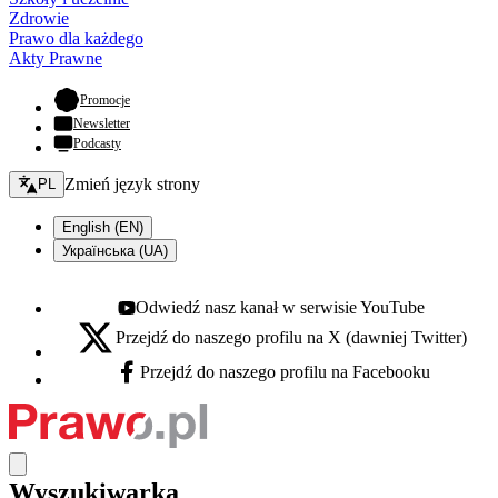
Zdrowie
Prawo dla każdego
Akty Prawne
- otwiera się w nowej karcie
Promocje
Newsletter
Podcasty
Zmień język - bieżący:
Zmień język strony
PL
English (EN)
Українська (UA)
Odwiedź nasz kanał w serwisie YouTube
Youtube - otwiera się w nowej karcie
Przejdź do naszego profilu na X (dawniej Twitter)
X - otwiera się w nowej karcie
Przejdź do naszego profilu na Facebooku
Facebook - otwiera się w nowej karcie
Wyszukiwarka