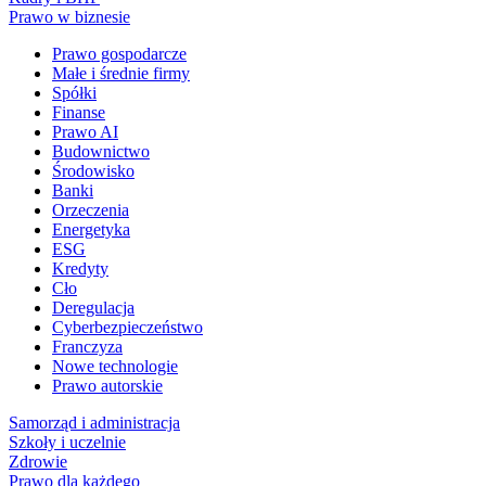
Prawo w biznesie
Prawo gospodarcze
Małe i średnie firmy
Spółki
Finanse
Prawo AI
Budownictwo
Środowisko
Banki
Orzeczenia
Energetyka
ESG
Kredyty
Cło
Deregulacja
Cyberbezpieczeństwo
Franczyza
Nowe technologie
Prawo autorskie
Samorząd i administracja
Szkoły i uczelnie
Zdrowie
Prawo dla każdego