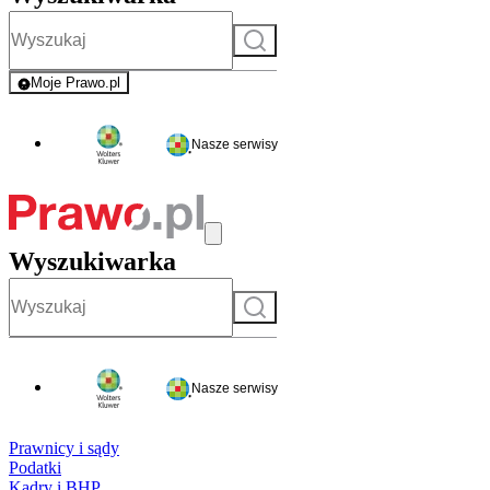
Szukaj
Moje Prawo.pl
- rejestracja i logowanie do serwisu
Nasze serwisy
Wyszukiwarka
Szukaj
Nasze serwisy
Prawnicy i sądy
Podatki
Kadry i BHP