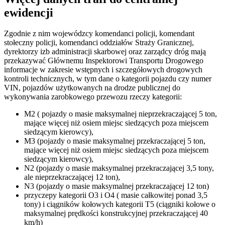
ewidencji
Zgodnie z nim wojewódzcy komendanci policji, komendant
stołeczny policji, komendanci oddziałów Straży Granicznej,
dyrektorzy izb administracji skarbowej oraz zarządcy dróg mają
przekazywać Głównemu Inspektorowi Transportu Drogowego
informacje w zakresie wstępnych i szczegółowych drogowych
kontroli technicznych, w tym dane o kategorii pojazdu czy numer
VIN, pojazdów użytkowanych na drodze publicznej do
wykonywania zarobkowego przewozu rzeczy kategorii:
M2 ( pojazdy o masie maksymalnej nieprzekraczającej 5 ton,
mające więcej niż osiem miejsc siedzących poza miejscem
siedzącym kierowcy),
M3 (pojazdy o masie maksymalnej przekraczającej 5 ton,
mające więcej niż osiem miejsc siedzących poza miejscem
siedzącym kierowcy),
N2 (pojazdy o masie maksymalnej przekraczającej 3,5 tony,
ale nieprzekraczającej 12 ton),
N3 (pojazdy o masie maksymalnej przekraczającej 12 ton)
przyczepy kategorii O3 i O4 ( masie całkowitej ponad 3,5
tony) i ciągników kołowych kategorii T5 (ciągniki kołowe o
maksymalnej prędkości konstrukcyjnej przekraczającej 40
km/h)