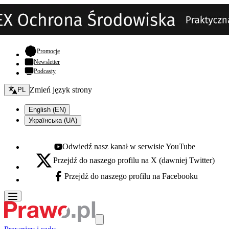
- otwiera się w nowej karcie
Promocje
Newsletter
Podcasty
Zmień język - bieżący:
Zmień język strony
PL
English (EN)
Українська (UA)
Odwiedź nasz kanał w serwisie YouTube
Youtube - otwiera się w nowej karcie
Przejdź do naszego profilu na X (dawniej Twitter)
X - otwiera się w nowej karcie
Przejdź do naszego profilu na Facebooku
Facebook - otwiera się w nowej karcie