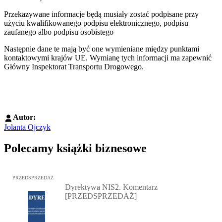
Przekazywane informacje będą musiały zostać podpisane przy
użyciu kwalifikowanego podpisu elektronicznego, podpisu
zaufanego albo podpisu osobistego
Następnie dane te mają być one wymieniane między punktami
kontaktowymi krajów UE. Wymianę tych informacji ma zapewnić
Główny Inspektorat Transportu Drogowego.
Autor:
Jolanta Ojczyk
Polecamy książki biznesowe
Przejdź do: Dyrektywa NIS2. Komentarz [PRZEDSPRZEDAŻ], Mateu
PRZEDSPRZEDAŻ
Dyrektywa NIS2. Komentarz
[PRZEDSPRZEDAŻ]