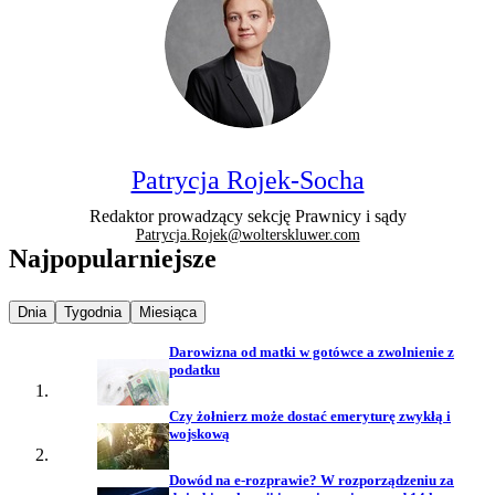
Patrycja Rojek-Socha
Redaktor prowadzący sekcję Prawnicy i sądy
Patrycja.Rojek@wolterskluwer.com
Najpopularniejsze
Najpopularniejsze wiadomości z
Najpopularniejsze wiadomości z
Najpopularniejsze wiadomości z
Dnia
Tygodnia
Miesiąca
Darowizna od matki w gotówce a zwolnienie z
podatku
Czy żołnierz może dostać emeryturę zwykłą i
wojskową
Dowód na e-rozprawie? W rozporządzeniu za