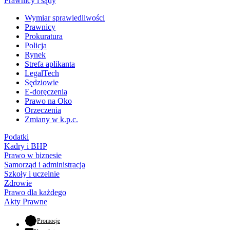
Prawnicy i sądy
Wymiar sprawiedliwości
Prawnicy
Prokuratura
Policja
Rynek
Strefa aplikanta
LegalTech
Sędziowie
E-doręczenia
Prawo na Oko
Orzeczenia
Zmiany w k.p.c.
Podatki
Kadry i BHP
Prawo w biznesie
Samorząd i administracja
Szkoły i uczelnie
Zdrowie
Prawo dla każdego
Akty Prawne
- otwiera się w nowej karcie
Promocje