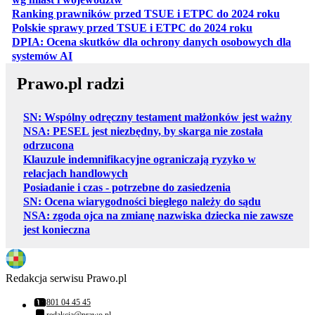
otwiera
Ranking prawników przed TSUE i ETPC do 2024 roku
otwiera się w
Polskie sprawy przed TSUE i ETPC do 2024 roku
DPIA: Ocena skutków dla ochrony danych osobowych dla
otwiera się w nowej karcie
systemów AI
Prawo.pl radzi
SN: Wspólny odręczny testament małżonków jest ważny
NSA: PESEL jest niezbędny, by skarga nie została
odrzucona
Klauzule indemnifikacyjne ograniczają ryzyko w
relacjach handlowych
Posiadanie i czas - potrzebne do zasiedzenia
SN: Ocena wiarygodności biegłego należy do sądu
NSA: zgoda ojca na zmianę nazwiska dziecka nie zawsze
jest konieczna
Redakcja serwisu Prawo.pl
801 04 45 45
Numer telefonu: