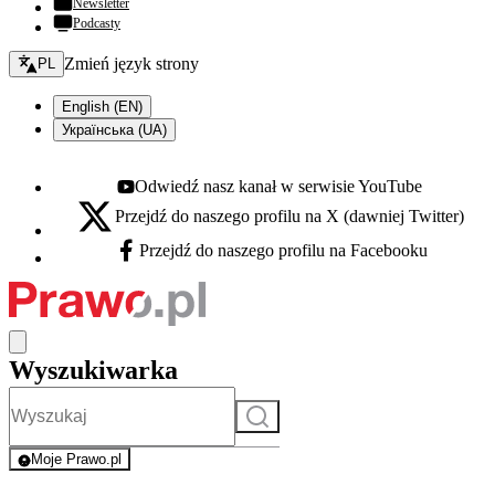
Newsletter
Podcasty
Zmień język - bieżący:
Zmień język strony
PL
English (EN)
Українська (UA)
Odwiedź nasz kanał w serwisie YouTube
Youtube - otwiera się w nowej karcie
Przejdź do naszego profilu na X (dawniej Twitter)
X - otwiera się w nowej karcie
Przejdź do naszego profilu na Facebooku
Facebook - otwiera się w nowej karcie
Wyszukiwarka
Szukaj
Moje Prawo.pl
- rejestracja i logowanie do serwisu