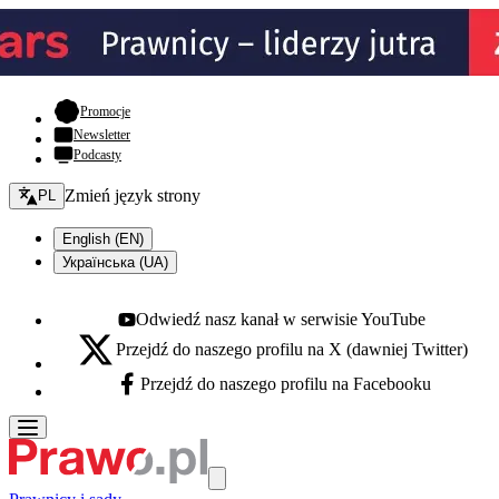
- otwiera się w nowej karcie
Promocje
Newsletter
Podcasty
Zmień język - bieżący:
Zmień język strony
PL
English (EN)
Українська (UA)
Odwiedź nasz kanał w serwisie YouTube
Youtube - otwiera się w nowej karcie
Przejdź do naszego profilu na X (dawniej Twitter)
X - otwiera się w nowej karcie
Przejdź do naszego profilu na Facebooku
Facebook - otwiera się w nowej karcie