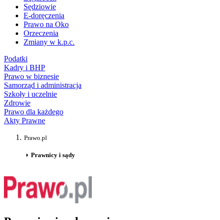
Sędziowie
E-doręczenia
Prawo na Oko
Orzeczenia
Zmiany w k.p.c.
Podatki
Kadry i BHP
Prawo w biznesie
Samorząd i administracja
Szkoły i uczelnie
Zdrowie
Prawo dla każdego
Akty Prawne
Prawo.pl
Prawnicy i sądy