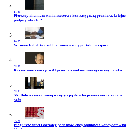
11:39
Przejdź do artykułu:
Pierwszy akt mianowania asesora z kontrasygnatą premiera, kolejne
podpisy wkrótce?
10:35
Przejdź do artykułu:
W ramach śledztwa zablokowano strony portalu Lexspace
05:33
Przejdź do artykułu:
Korzystanie z narzędzi AI przez prawników wymaga oceny ryzyka
05:31
Przejdź do artykułu:
SN: Dobro aresztowanej w ciąży i jej dziecka przemawia za zmianą
sądu
05:28
Przejdź do artykułu:
Biegli rewidenci i doradcy podatkowi chcą opiniować kandydatów na