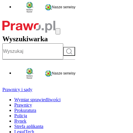
Nasze serwisy
Wyszukiwarka
Szukaj
Nasze serwisy
Prawnicy i sądy
Wymiar sprawiedliwości
Prawnicy
Prokuratura
Policja
Rynek
Strefa aplikanta
LegalTech