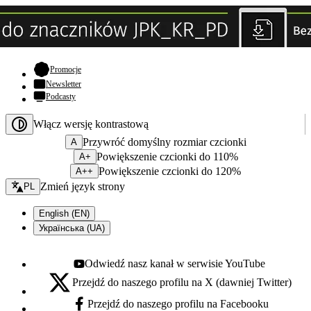
- otwiera się w nowej karcie
Promocje
Newsletter
Podcasty
Włącz wersję kontrastową
Przywróć domyślny rozmiar czcionki
A
Powiększenie czcionki do 110%
A+
Powiększenie czcionki do 120%
A++
Zmień język - bieżący:
Zmień język strony
PL
English (EN)
Українська (UA)
Odwiedź nasz kanał w serwisie YouTube
Youtube - otwiera się w nowej karcie
Przejdź do naszego profilu na X (dawniej Twitter)
X - otwiera się w nowej karcie
Przejdź do naszego profilu na Facebooku
Facebook - otwiera się w nowej karcie