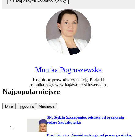
Szukaj danych kontaktowych
Monika Pogroszewska
Redaktor prowadzący sekcję Podatki
monika.pogroszewska@wolterskluwer.com
Najpopularniejsze
Najpopularniejsze wiadomości z
Najpopularniejsze wiadomości z
Najpopularniejsze wiadomości z
Dnia
Tygodnia
Miesiąca
SN: Sędzia Szczepaniec odsuwa od orzekania
sędzię Skoczkowską
Prof. Kardas: Zawód sędziego od pewnego wieku,