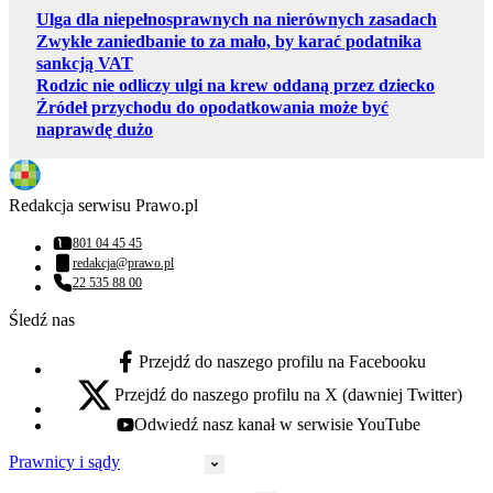
Ulga dla niepełnosprawnych na nierównych zasadach
Zwykłe zaniedbanie to za mało, by karać podatnika
sankcją VAT
Rodzic nie odliczy ulgi na krew oddaną przez dziecko
Źródeł przychodu do opodatkowania może być
naprawdę dużo
Redakcja serwisu Prawo.pl
801 04 45 45
Numer telefonu:
redakcja@prawo.pl
Adres email:
22 535 88 00
Numer telefonu:
Śledź nas
Przejdź do naszego profilu na Facebooku
facebook - otwiera się w nowej karcie
Przejdź do naszego profilu na X (dawniej Twitter)
x - otwiera się w nowej karcie
Odwiedź nasz kanał w serwisie YouTube
youtube - otwiera się w nowej karcie
Prawnicy i sądy