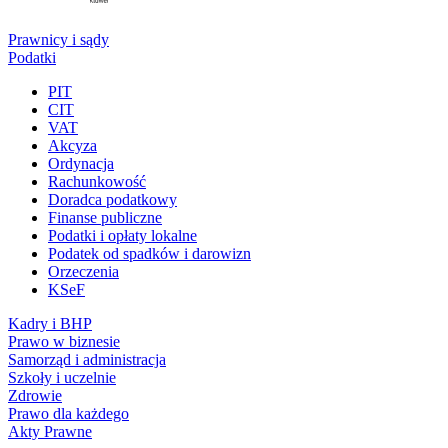
Prawnicy i sądy
Podatki
PIT
CIT
VAT
Akcyza
Ordynacja
Rachunkowość
Doradca podatkowy
Finanse publiczne
Podatki i opłaty lokalne
Podatek od spadków i darowizn
Orzeczenia
KSeF
Kadry i BHP
Prawo w biznesie
Samorząd i administracja
Szkoły i uczelnie
Zdrowie
Prawo dla każdego
Akty Prawne