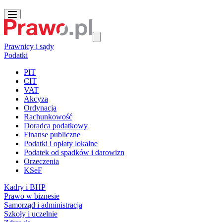
Prawnicy i sądy
Podatki
PIT
CIT
VAT
Akcyza
Ordynacja
Rachunkowość
Doradca podatkowy
Finanse publiczne
Podatki i opłaty lokalne
Podatek od spadków i darowizn
Orzeczenia
KSeF
Kadry i BHP
Prawo w biznesie
Samorząd i administracja
Szkoły i uczelnie