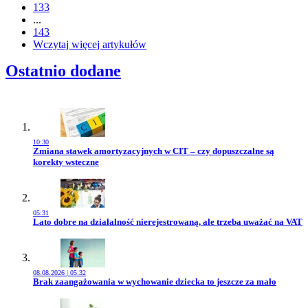
133
...
143
Wczytaj więcej artykułów
Ostatnio dodane
10:30
Przejdź do artykułu:
Zmiana stawek amortyzacyjnych w CIT – czy dopuszczalne są
korekty wsteczne
05:31
Przejdź do artykułu:
Lato dobre na działalność nierejestrowaną, ale trzeba uważać na VAT
08.08.2026 | 05:32
Przejdź do artykułu:
Brak zaangażowania w wychowanie dziecka to jeszcze za mało