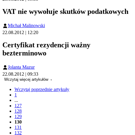
VAT nie wywołuje skutków podatkowych
Michał Malinowski
22.08.2012 | 12:20
Certyfikat rezydencji ważny
bezterminowo
Jolanta Mazur
22.08.2012 | 09:33
Wczytaj więcej artykułów
Wczytaj poprzednie artykuły
1
...
127
128
129
130
131
132