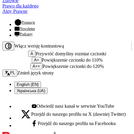
Zdrowie
Prawo dla każdego
Akty Prawne
- otwiera się w nowej karcie
Promocje
Newsletter
Podcasty
Włącz wersję kontrastową
Przywróć domyślny rozmiar czcionki
A
Powiększenie czcionki do 110%
A+
Powiększenie czcionki do 120%
A++
Zmień język - bieżący:
Zmień język strony
PL
English (EN)
Українська (UA)
Odwiedź nasz kanał w serwisie YouTube
Youtube - otwiera się w nowej karcie
Przejdź do naszego profilu na X (dawniej Twitter)
X - otwiera się w nowej karcie
Przejdź do naszego profilu na Facebooku
Facebook - otwiera się w nowej karcie