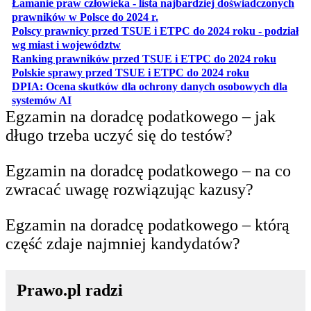
Łamanie praw człowieka - lista najbardziej doświadczonych
otwiera się w nowej karcie
prawników w Polsce do 2024 r.
Polscy prawnicy przed TSUE i ETPC do 2024 roku - podział
otwiera się w nowej karcie
wg miast i województw
otwiera
Ranking prawników przed TSUE i ETPC do 2024 roku
otwiera się w
Polskie sprawy przed TSUE i ETPC do 2024 roku
DPIA: Ocena skutków dla ochrony danych osobowych dla
otwiera się w nowej karcie
systemów AI
Egzamin na doradcę podatkowego – jak
długo trzeba uczyć się do testów?
Egzamin na doradcę podatkowego – na co
zwracać uwagę rozwiązując kazusy?
Egzamin na doradcę podatkowego – którą
część zdaje najmniej kandydatów?
Prawo.pl radzi