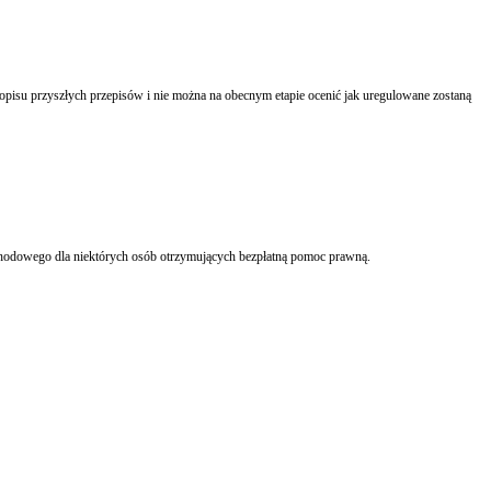
Trwają prace nad ustawą o nieodpłatnej pomocy prawnej, a równolegle następują zmiany w ustawie o podatku dochodowym od osób fizycznych, wprowadzające zwolnienie z podatku dochodowego dla niektórych osób otrzymujących bezpłatną pomoc prawną.