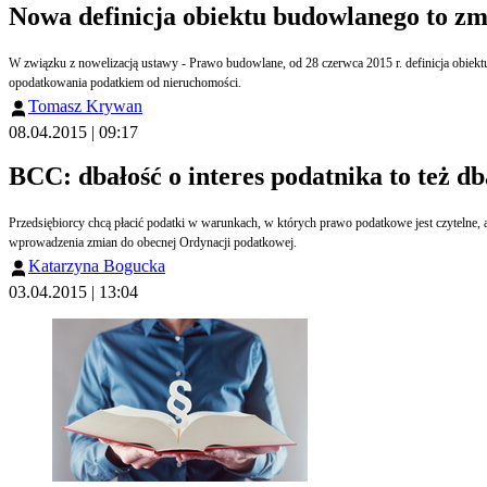
Nowa definicja obiektu budowlanego to z
W związku z nowelizacją ustawy - Prawo budowlane, od 28 czerwca 2015 r. definicja obiektu budowlanego otrzyma nowe brzmienie. Ze względu na istniejące w ustawie o podatkach i opłatach lokalnych odwołania do przepisów Prawa budowlanego, zmiana ta wpłynie na zasady
opodatkowania podatkiem od nieruchomości.
Tomasz Krywan
08.04.2015 | 09:17
BCC: dbałość o interes podatnika to też db
Przedsiębiorcy chcą płacić podatki w warunkach, w których prawo podatkowe jest czytelne, a sposób jego egzekwowania nie zaburza działalności gospodarczej. Zdaniem ekspertów BCC pożyteczną inicjatywą ustawodawczą w tym kontekście jest propozycja prezydenta
wprowadzenia zmian do obecnej Ordynacji podatkowej.
Katarzyna Bogucka
03.04.2015 | 13:04