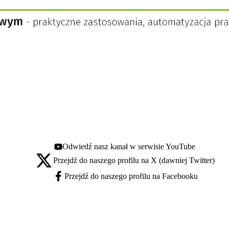
Odwiedź nasz kanał w serwisie YouTube
Youtube - otwiera się w nowej karcie
Przejdź do naszego profilu na X (dawniej Twitter)
X - otwiera się w nowej karcie
Przejdź do naszego profilu na Facebooku
Facebook - otwiera się w nowej karcie