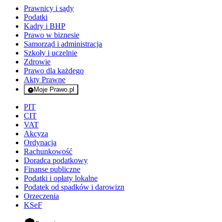
Prawnicy i sądy
Podatki
Kadry i BHP
Prawo w biznesie
Samorząd i administracja
Szkoły i uczelnie
Zdrowie
Prawo dla każdego
Akty Prawne
Moje Prawo.pl
- rejestracja i logowanie do serwisu
PIT
CIT
VAT
Akcyza
Ordynacja
Rachunkowość
Doradca podatkowy
Finanse publiczne
Podatki i opłaty lokalne
Podatek od spadków i darowizn
Orzeczenia
KSeF