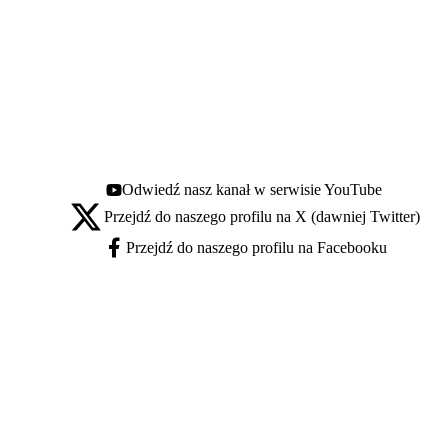
Odwiedź nasz kanał w serwisie YouTube
Youtube - otwiera się w nowej karcie
Przejdź do naszego profilu na X (dawniej Twitter)
X - otwiera się w nowej karcie
Przejdź do naszego profilu na Facebooku
Facebook - otwiera się w nowej karcie