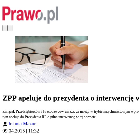
ZPP apeluje do prezydenta o interwencję
Związek Przedsiębiorców i Pracodawców uważa, że należy w trybie natychmiastowym wprowadzić zaproponowaną przez prezydenta poprawkę do Ordynacji podatkowej, ograniczoną tymczasowo do zasady zakazu rozstrzygania wątpliwości na niekorzyść podatnika i w związku z
tym apeluje do Prezydenta RP o pilną interwencję w tej sprawie.
Jolanta Mazur
09.04.2015 | 11:32