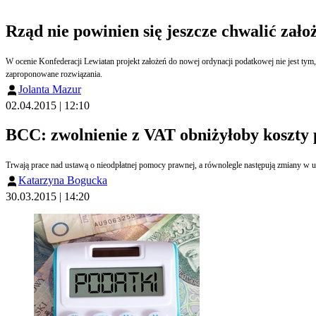
Rząd nie powinien się jeszcze chwalić zał
W ocenie Konfederacji Lewiatan projekt założeń do nowej ordynacji podatkowej nie jest tym, czym rząd może się już pochwalić. Co prawda, założenia już rzeczywiście są, ale nie stanowią opisu przyszłych przepisów i nie można na obecnym etapie ocenić jak uregulowane zostaną
zaproponowane rozwiązania.
Jolanta Mazur
02.04.2015 | 12:10
BCC: zwolnienie z VAT obniżyłoby koszty
Katarzyna Bogucka
30.03.2015 | 14:20