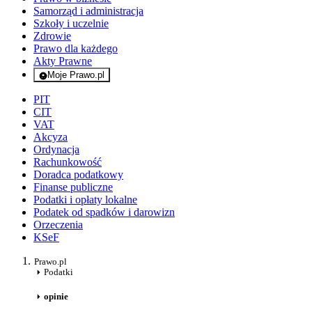
Samorząd i administracja
Szkoły i uczelnie
Zdrowie
Prawo dla każdego
Akty Prawne
Moje Prawo.pl
- rejestracja i logowanie do serwisu
PIT
CIT
VAT
Akcyza
Ordynacja
Rachunkowość
Doradca podatkowy
Finanse publiczne
Podatki i opłaty lokalne
Podatek od spadków i darowizn
Orzeczenia
KSeF
Prawo.pl
Podatki
opinie