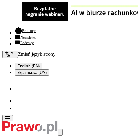
- otwiera się w nowej karcie
Promocje
Newsletter
Podcasty
Zmień język - bieżący:
Zmień język strony
PL
English (EN)
Українська (UA)