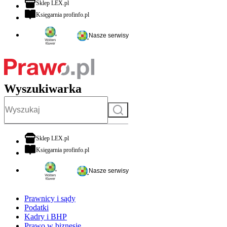
otwiera się w nowej karcie
Sklep LEX.pl
otwiera się w nowej karcie
Księgarnia profinfo.pl
Nasze serwisy
Wyszukiwarka
Szukaj
otwiera się w nowej karcie
Sklep LEX.pl
otwiera się w nowej karcie
Księgarnia profinfo.pl
Nasze serwisy
Prawnicy i sądy
Podatki
Kadry i BHP
Prawo w biznesie