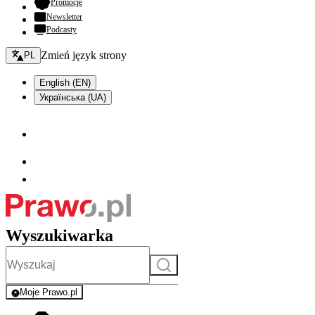
- otwiera się w nowej karcie
Promocje
Newsletter
Podcasty
Zmień język - bieżący:
Zmień język strony
PL
English (EN)
Українська (UA)
Wyszukiwarka
Szukaj
Moje Prawo.pl
- rejestracja i logowanie do serwisu