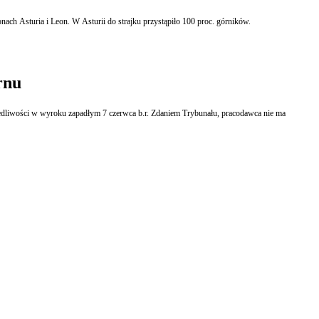
 miejscach ruch na drogach i w czterech miejscach na liniach kolejowych w regionach Asturia i Leon. W Asturii do strajku przystąpiło 100 proc. górników.
rnu
edliwości w wyroku zapadłym 7 czerwca b.r. Zdaniem Trybunału, pracodawca nie ma