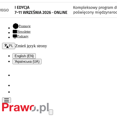
- otwiera się w nowej karcie
Promocje
Newsletter
Podcasty
Zmień język - bieżący:
Zmień język strony
PL
English (EN)
Українська (UA)