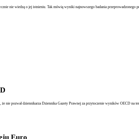
cznie nie wiedzą o jej istnieniu. Tak mówią wyniki najnowszego badania przeprowadzonego p
CD
, że nie pozwał dziennikarza Dziennika Gazety Prawnej za przytoczenie wyników OECD na tema
ieju Euro