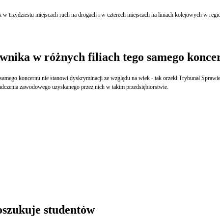
Strajkujący od dwunastu dni górnicy kopalń węgla w północnej Hiszpanii zatrzymali w piątek w trzydziestu
wnika w różnych filiach tego samego konce
mego koncernu nie stanowi dyskryminacji ze względu na wiek - tak orzekł Trybunał Sprawi
dczenia zawodowego uzyskanego przez nich w takim przedsiębiorstwie.
oszukuje studentów