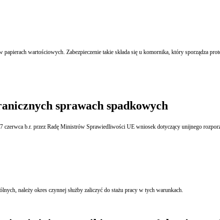
w papierach wartościowych. Zabezpieczenie takie składa się u komornika, który sporządza prot
granicznych sprawach spadkowych
7 czerwca b.r. przez Radę Ministrów Sprawiedliwości UE wniosek dotyczący unijnego rozporz
nych, należy okres czynnej służby zaliczyć do stażu pracy w tych warunkach.