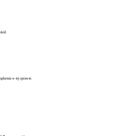
okół.
ądzenia w tej sprawie.