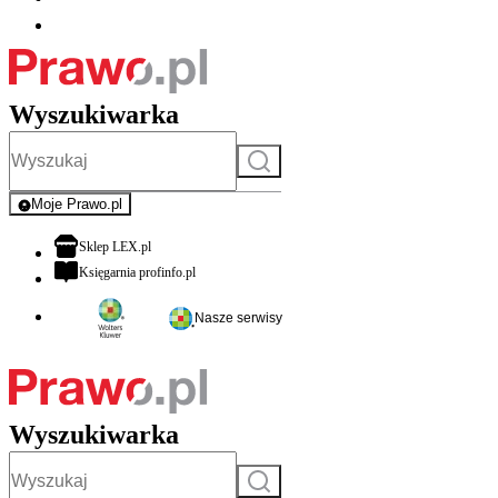
Wyszukiwarka
Szukaj
Moje Prawo.pl
- rejestracja i logowanie do serwisu
otwiera się w nowej karcie
Sklep LEX.pl
otwiera się w nowej karcie
Księgarnia profinfo.pl
Nasze serwisy
Wyszukiwarka
Szukaj