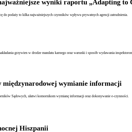
najważniejsze wyniki raportu „Adapting to
Tworzenie nowych miejsc pracy, redukcja bezrobocia oraz lepsze dopasowanie popytu na pracę do podaży to kilka najważniejszych czynników wpływu prywatnych agencji zatrudnienia.
 nakładania grzywien w drodze mandatu karnego oraz warunki i sposób wydawania inspektoro
 międzynarodowej wymianie informacji
rników Sądowych, ułatwi komornikom wymianę informacji oraz dokonywanie e-czynności.
nocnej Hiszpanii