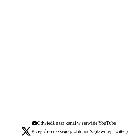
Odwiedź nasz kanał w serwisie YouTube
Youtube - otwiera się w nowej karcie
Przejdź do naszego profilu na X (dawniej Twitter)
X - otwiera się w nowej karcie