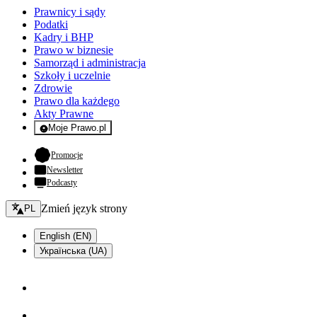
Prawnicy i sądy
Podatki
Kadry i BHP
Prawo w biznesie
Samorząd i administracja
Szkoły i uczelnie
Zdrowie
Prawo dla każdego
Akty Prawne
Moje Prawo.pl
- rejestracja i logowanie do serwisu
- otwiera się w nowej karcie
Promocje
Newsletter
Podcasty
Zmień język - bieżący:
Zmień język strony
PL
English (EN)
Українська (UA)