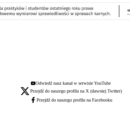
Odwiedź nasz kanał w serwisie YouTube
Youtube - otwiera się w nowej karcie
Przejdź do naszego profilu na X (dawniej Twitter)
X - otwiera się w nowej karcie
Przejdź do naszego profilu na Facebooku
Facebook - otwiera się w nowej karcie