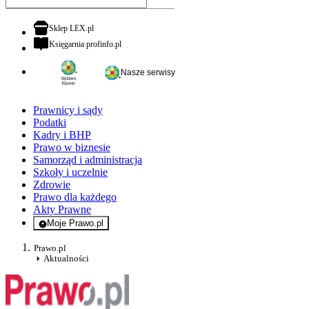
otwiera się w nowej karcie
Sklep LEX.pl
otwiera się w nowej karcie
Księgarnia profinfo.pl
Nasze serwisy
Prawnicy i sądy
Podatki
Kadry i BHP
Prawo w biznesie
Samorząd i administracja
Szkoły i uczelnie
Zdrowie
Prawo dla każdego
Akty Prawne
Moje Prawo.pl
- rejestracja i logowanie do serwisu
Prawo.pl
Aktualności