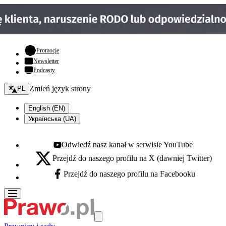
- otwiera się w nowej karcie
Promocje
Newsletter
Podcasty
Zmień język - bieżący:
Zmień język strony
PL
English (EN)
Українська (UA)
Odwiedź nasz kanał w serwisie YouTube
Youtube - otwiera się w nowej karcie
Przejdź do naszego profilu na X (dawniej Twitter)
X - otwiera się w nowej karcie
Przejdź do naszego profilu na Facebooku
Facebook - otwiera się w nowej karcie