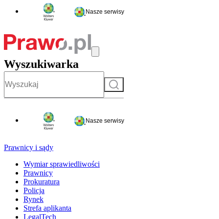
Nasze serwisy
Wyszukiwarka
Szukaj
Nasze serwisy
Prawnicy i sądy
Wymiar sprawiedliwości
Prawnicy
Prokuratura
Policja
Rynek
Strefa aplikanta
LegalTech