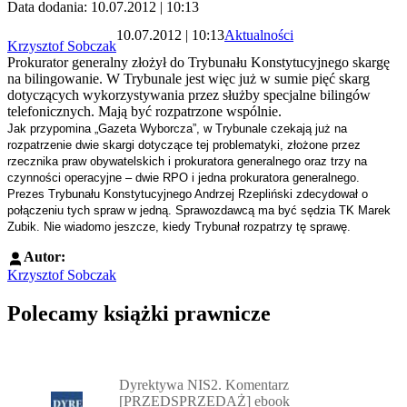
Data dodania: 10.07.2012 | 10:13
10.07.2012 | 10:13
Aktualności
Krzysztof Sobczak
Prokurator generalny złożył do Trybunału Konstytucyjnego skargę
na bilingowanie. W Trybunale jest więc już w sumie pięć skarg
dotyczących wykorzystywania przez służby specjalne bilingów
telefonicznych. Mają być rozpatrzone wspólnie.
Jak przypomina „Gazeta Wyborcza”, w Trybunale czekają już na
rozpatrzenie dwie skargi dotyczące tej problematyki, złożone przez
rzecznika praw obywatelskich i prokuratora generalnego oraz trzy na
czynności operacyjne – dwie RPO i jedna prokuratora generalnego.
Prezes Trybunału Konstytucyjnego Andrzej Rzepliński zdecydował o
połączeniu tych spraw w jedną. Sprawozdawcą ma być sędzia TK Marek
Zubik. Nie wiadomo jeszcze, kiedy Trybunał rozpatrzy tę sprawę.
Autor:
Krzysztof Sobczak
Polecamy książki prawnicze
Przejdź do: Dyrektywa NIS2. Komentarz [PRZEDSPRZEDAŻ] ebook,
Dyrektywa NIS2. Komentarz
[PRZEDSPRZEDAŻ] ebook