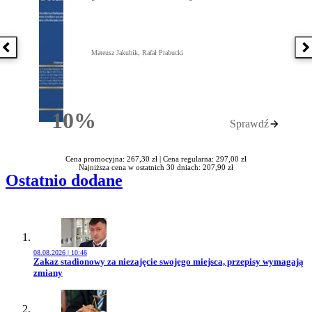
Poprzednia książka
N
Mateusz Jakubik, Rafał Prabucki
10%
Sprawdź
Rabatu
Cena promocyjna: 267,30 zł |
Cena regularna: 297,00 zł
Najniższa cena w ostatnich 30 dniach: 207,90 zł
Ostatnio dodane
08.08.2026 | 10:46
Przejdź do artykułu:
Zakaz stadionowy za niezajęcie swojego miejsca, przepisy wymagają
zmiany