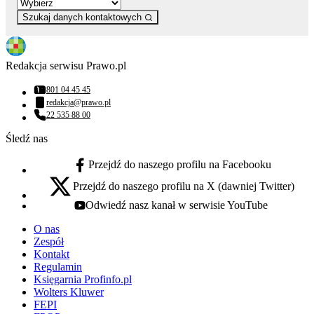
Szukaj danych kontaktowych
Redakcja serwisu Prawo.pl
801 04 45 45
Numer telefonu:
redakcja@prawo.pl
Adres email:
22 535 88 00
Numer telefonu:
Śledź nas
Przejdź do naszego profilu na Facebooku
facebook - otwiera się w nowej karcie
Przejdź do naszego profilu na X (dawniej Twitter)
x - otwiera się w nowej karcie
Odwiedź nasz kanał w serwisie YouTube
youtube - otwiera się w nowej karcie
O nas
Zespół
Kontakt
Regulamin
Księgarnia Profinfo.pl
Wolters Kluwer
FEPI