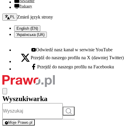
Newsletter
Podcasty
Zmień język - bieżący:
Zmień język strony
PL
English (EN)
Українська (UA)
Odwiedź nasz kanał w serwisie YouTube
Youtube - otwiera się w nowej karcie
Przejdź do naszego profilu na X (dawniej Twitter)
X - otwiera się w nowej karcie
Przejdź do naszego profilu na Facebooku
Facebook - otwiera się w nowej karcie
Wyszukiwarka
Szukaj
Moje Prawo.pl
- rejestracja i logowanie do serwisu