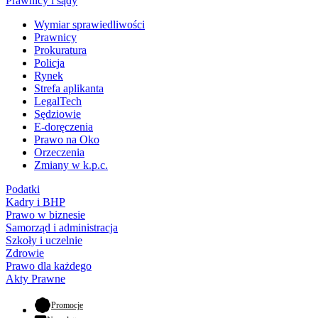
Prawnicy i sądy
Wymiar sprawiedliwości
Prawnicy
Prokuratura
Policja
Rynek
Strefa aplikanta
LegalTech
Sędziowie
E-doręczenia
Prawo na Oko
Orzeczenia
Zmiany w k.p.c.
Podatki
Kadry i BHP
Prawo w biznesie
Samorząd i administracja
Szkoły i uczelnie
Zdrowie
Prawo dla każdego
Akty Prawne
- otwiera się w nowej karcie
Promocje