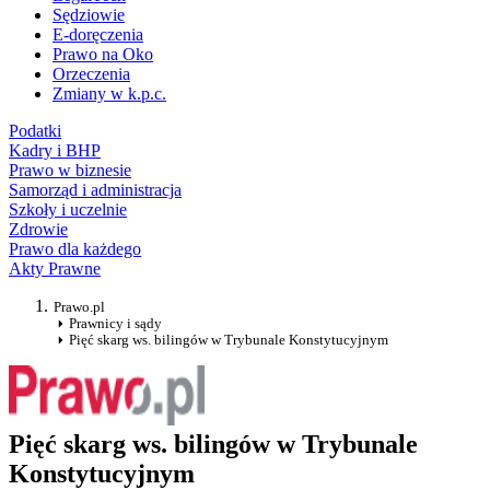
Sędziowie
E-doręczenia
Prawo na Oko
Orzeczenia
Zmiany w k.p.c.
Podatki
Kadry i BHP
Prawo w biznesie
Samorząd i administracja
Szkoły i uczelnie
Zdrowie
Prawo dla każdego
Akty Prawne
Prawo.pl
Prawnicy i sądy
Pięć skarg ws. bilingów w Trybunale Konstytucyjnym
Pięć skarg ws. bilingów w Trybunale
Konstytucyjnym