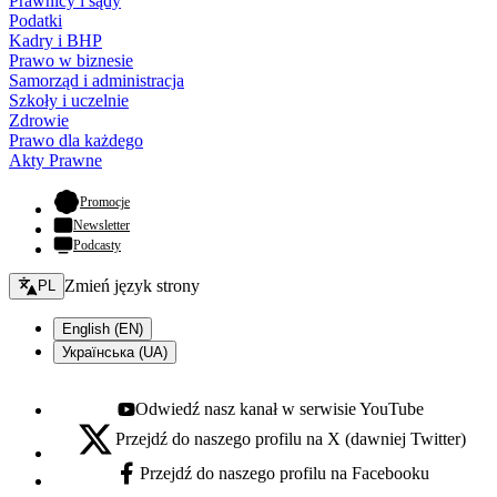
Prawnicy i sądy
Podatki
Kadry i BHP
Prawo w biznesie
Samorząd i administracja
Szkoły i uczelnie
Zdrowie
Prawo dla każdego
Akty Prawne
- otwiera się w nowej karcie
Promocje
Newsletter
Podcasty
Zmień język - bieżący:
Zmień język strony
PL
English (EN)
Українська (UA)
Odwiedź nasz kanał w serwisie YouTube
Youtube - otwiera się w nowej karcie
Przejdź do naszego profilu na X (dawniej Twitter)
X - otwiera się w nowej karcie
Przejdź do naszego profilu na Facebooku
Facebook - otwiera się w nowej karcie