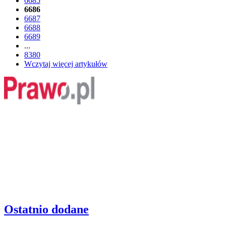
6685
6686
6687
6688
6689
...
8380
Wczytaj więcej artykułów
Ostatnio dodane