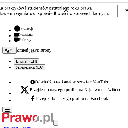
- otwiera się w nowej karcie
Promocje
Newsletter
Podcasty
Zmień język - bieżący:
Zmień język strony
PL
English (EN)
Українська (UA)
Odwiedź nasz kanał w serwisie YouTube
Youtube - otwiera się w nowej karcie
Przejdź do naszego profilu na X (dawniej Twitter)
X - otwiera się w nowej karcie
Przejdź do naszego profilu na Facebooku
Facebook - otwiera się w nowej karcie