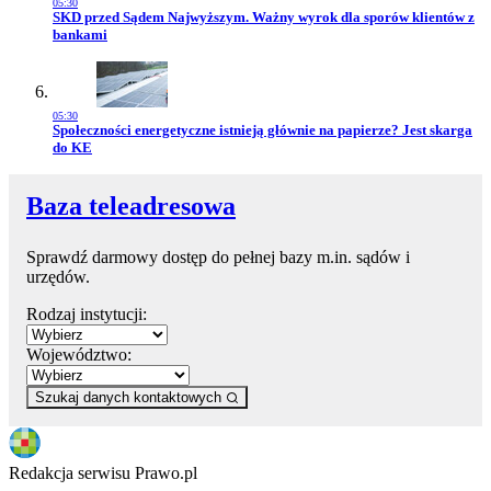
05:30
Przejdź do artykułu:
SKD przed Sądem Najwyższym. Ważny wyrok dla sporów klientów z
bankami
05:30
Przejdź do artykułu:
Społeczności energetyczne istnieją głównie na papierze? Jest skarga
do KE
Baza teleadresowa
Sprawdź darmowy dostęp do pełnej bazy m.in. sądów i
urzędów.
Rodzaj instytucji:
Województwo:
Szukaj danych kontaktowych
Redakcja serwisu Prawo.pl