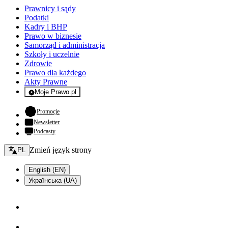
Prawnicy i sądy
Podatki
Kadry i BHP
Prawo w biznesie
Samorząd i administracja
Szkoły i uczelnie
Zdrowie
Prawo dla każdego
Akty Prawne
Moje Prawo.pl
- rejestracja i logowanie do serwisu
- otwiera się w nowej karcie
Promocje
Newsletter
Podcasty
Zmień język - bieżący:
Zmień język strony
PL
English (EN)
Українська (UA)