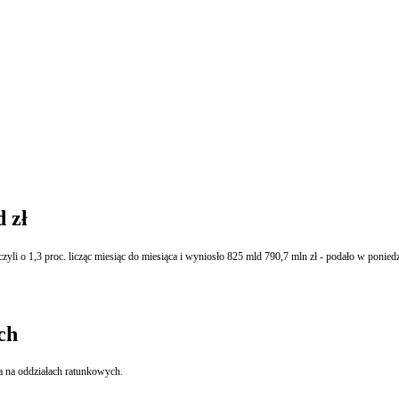
 zł
zyli o 1,3 proc. licząc miesiąc do miesiąca i wyniosło 825 mld 790,7 mln zł - podało w poni
ch
a na oddziałach ratunkowych.