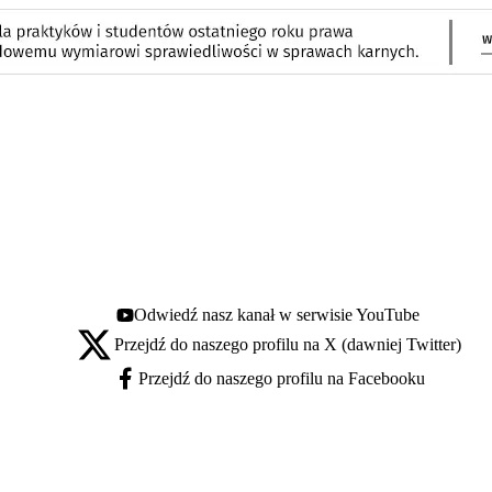
Odwiedź nasz kanał w serwisie YouTube
Youtube - otwiera się w nowej karcie
Przejdź do naszego profilu na X (dawniej Twitter)
X - otwiera się w nowej karcie
Przejdź do naszego profilu na Facebooku
Facebook - otwiera się w nowej karcie