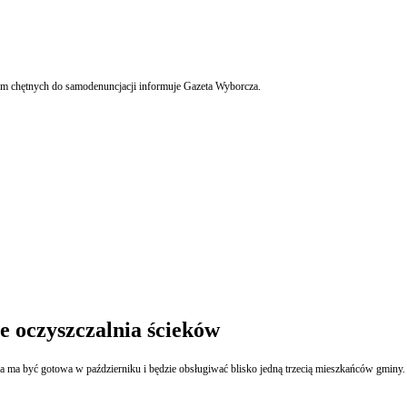
ZUS wysyła listy w których zadaje pytania o pracę, jaką adresaci wykonują. Szuka tym samym chętnych do samodenuncjacji informuje Gazeta Wyborcza.
 oczyszczalnia ścieków
a ma być gotowa w październiku i będzie obsługiwać blisko jedną trzecią mieszkańców gminy.