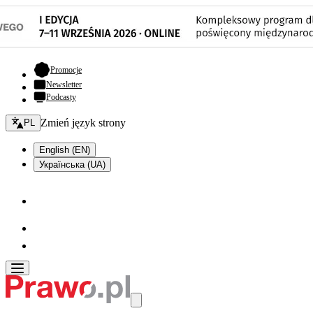
- otwiera się w nowej karcie
Promocje
Newsletter
Podcasty
Zmień język - bieżący:
Zmień język strony
PL
English (EN)
Українська (UA)