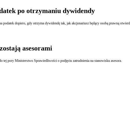
datek po otrzymaniu dywidendy
Akcjonariusz spółki 
 zostają asesorami
Spośród 361 osób, które zdały w ubiegłym roku egzamin notarialny, tylko 260 zawiadomiło do tej pory Ministerstwo Sprawiedliwości o podjęciu zatrudnienia na stanowisku asesora.