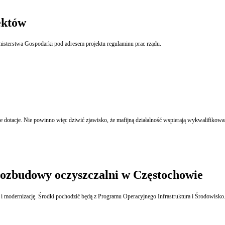
ektów
Proponuje się nadanie konsultacjom publicznym charakteru obligatoryjnego brzmi uwaga Ministerstwa Gospodarki pod adresem projektu regulaminu prac rządu.
 rozbudowy oczyszczalni w Częstochowie
 modernizację. Środki pochodzić będą z Programu Operacyjnego Infrastruktura i Środowisko. 