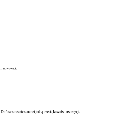
Dziś zorganizowanym grupom nie opłaca się żyć z rozbojów. Lepiej wyłudzać VAT czy unijne dotacje. Nie powinno więc dziwić zjawisko, że mafijną działalność wspierają wykwalifikowani adwokaci.
Dofinansowanie stanowi jedną trzecią kosztów inwestycji.