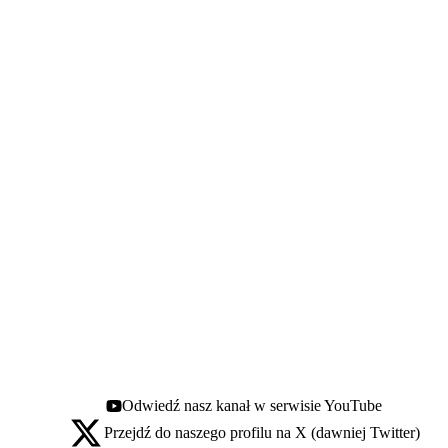
Odwiedź nasz kanał w serwisie YouTube
Youtube - otwiera się w nowej karcie
Przejdź do naszego profilu na X (dawniej Twitter)
X - otwiera się w nowej karcie