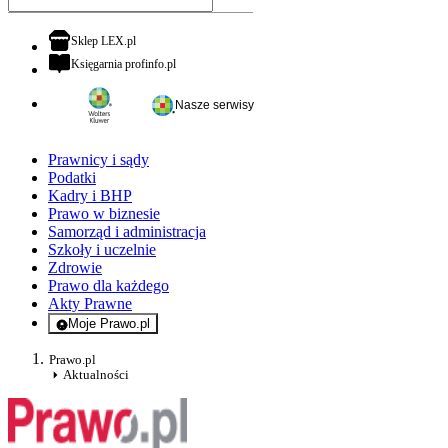
otwiera się w nowej karcie
Sklep LEX.pl
otwiera się w nowej karcie
Księgarnia profinfo.pl
Nasze serwisy
Prawnicy i sądy
Podatki
Kadry i BHP
Prawo w biznesie
Samorząd i administracja
Szkoły i uczelnie
Zdrowie
Prawo dla każdego
Akty Prawne
Moje Prawo.pl
- rejestracja i logowanie do serwisu
Prawo.pl
Aktualności