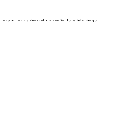
komandytowo-akcyjnej (SKA), który jest osobą fizyczną, płaci zaliczki na podatek dopiero, gdy otrzyma dywidendę tak, jak akcjonariusz będący osobą prawną stwierdziło w poniedziałkowej uchwale siedmiu sędziów Naczelny Sąd Administracyjny.