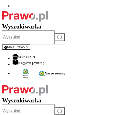
Wyszukiwarka
Szukaj
Moje Prawo.pl
- rejestracja i logowanie do serwisu
otwiera się w nowej karcie
Sklep LEX.pl
otwiera się w nowej karcie
Księgarnia profinfo.pl
Nasze serwisy
Wyszukiwarka
Szukaj