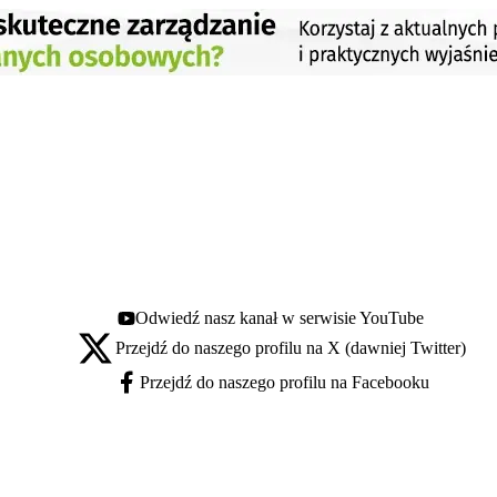
Odwiedź nasz kanał w serwisie YouTube
Youtube - otwiera się w nowej karcie
Przejdź do naszego profilu na X (dawniej Twitter)
X - otwiera się w nowej karcie
Przejdź do naszego profilu na Facebooku
Facebook - otwiera się w nowej karcie