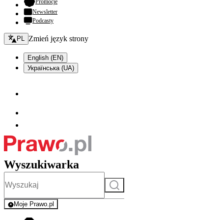
- otwiera się w nowej karcie
Promocje
Newsletter
Podcasty
Zmień język - bieżący:
Zmień język strony
PL
English (EN)
Українська (UA)
Wyszukiwarka
Szukaj
Moje Prawo.pl
- rejestracja i logowanie do serwisu