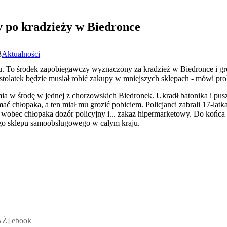
 po kradzieży w Biedronce
3
Aktualności
u. To środek zapobiegawczy wyznaczony za kradzież w Biedronce i gr
tolatek będzie musiał robić zakupy w mniejszych sklepach - mówi pro
omia w środę w jednej z chorzowskich Biedronek. Ukradł batonika i p
ać chłopaka, a ten miał mu grozić pobiciem. Policjanci zabrali 17-latk
ł wobec chłopaka dozór policyjny i... zakaz hipermarketowy. Do koń
ego sklepu samoobsługowego w całym kraju.
 Mateusz Jakubik, Rafał Prabucki - otwiera się w nowym oknie
Ż] ebook