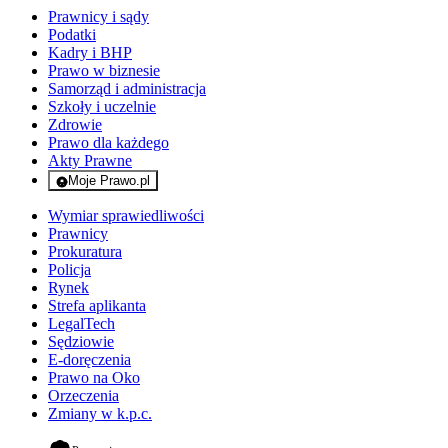
Prawnicy i sądy
Podatki
Kadry i BHP
Prawo w biznesie
Samorząd i administracja
Szkoły i uczelnie
Zdrowie
Prawo dla każdego
Akty Prawne
Moje Prawo.pl
- rejestracja i logowanie do serwisu
Wymiar sprawiedliwości
Prawnicy
Prokuratura
Policja
Rynek
Strefa aplikanta
LegalTech
Sędziowie
E-doręczenia
Prawo na Oko
Orzeczenia
Zmiany w k.p.c.