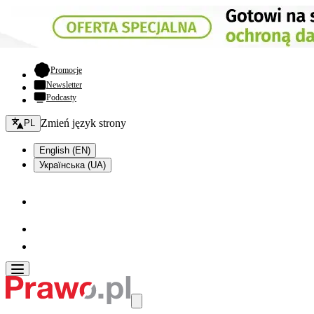
- otwiera się w nowej karcie
Promocje
Newsletter
Podcasty
Zmień język - bieżący:
Zmień język strony
PL
English (EN)
Українська (UA)