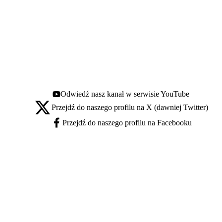
Odwiedź nasz kanał w serwisie YouTube
Youtube - otwiera się w nowej karcie
Przejdź do naszego profilu na X (dawniej Twitter)
X - otwiera się w nowej karcie
Przejdź do naszego profilu na Facebooku
Facebook - otwiera się w nowej karcie