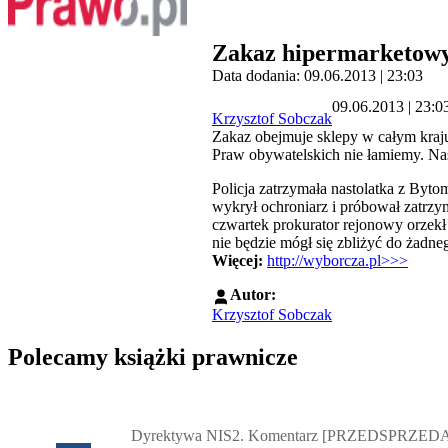
Zakaz hipermarketowy
Data dodania: 09.06.2013 | 23:03
09.06.2013 | 23:0
Krzysztof Sobczak
Zakaz obejmuje sklepy w całym kraj
Praw obywatelskich nie łamiemy. Nas
Policja zatrzymała nastolatka z Byt
wykrył ochroniarz i próbował zatrzym
czwartek prokurator rejonowy orzek
nie będzie mógł się zbliżyć do żadn
Więcej:
http://wyborcza.pl>>>
Autor:
Krzysztof Sobczak
Polecamy książki prawnicze
Przejdź do: Dyrektywa NIS2. Komentarz [PRZEDSPRZEDAŻ] ebook,
Dyrektywa NIS2. Komentarz [PRZEDSPRZEDA