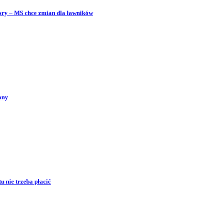
bory – MS chce zmian dla ławników
any
 nie trzeba płacić