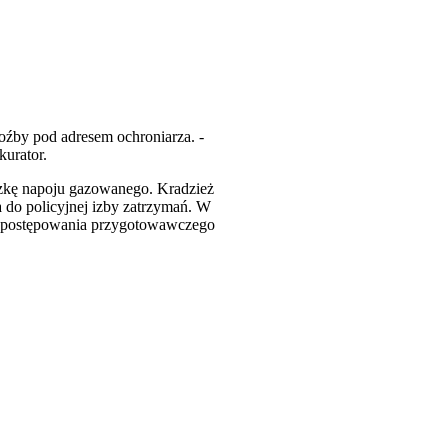
oźby pod adresem ochroniarza. -
kurator.
uszkę napoju gazowanego. Kradzież
a do policyjnej izby zatrzymań. W
ca postępowania przygotowawczego