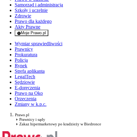
Samorząd i administracja
Szkoły i uczelnie
Zdrowie
Prawo dla każdego
Akty Prawne
Moje Prawo.pl
- rejestracja i logowanie do serwisu
Wymiar sprawiedliwości
Prawnicy
Prokuratura
Policja
Rynek
Strefa aplikanta
LegalTech
Sędziowie
E-doręczenia
Prawo na Oko
Orzeczenia
Zmiany w k.p.c.
Prawo.pl
Prawnicy i sądy
Zakaz hipermarketowy po kradzieży w Biedronce