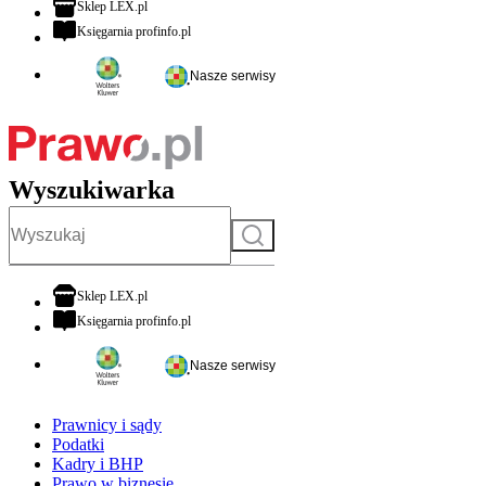
otwiera się w nowej karcie
Sklep LEX.pl
otwiera się w nowej karcie
Księgarnia profinfo.pl
Nasze serwisy
Wyszukiwarka
Szukaj
otwiera się w nowej karcie
Sklep LEX.pl
otwiera się w nowej karcie
Księgarnia profinfo.pl
Nasze serwisy
Prawnicy i sądy
Podatki
Kadry i BHP
Prawo w biznesie