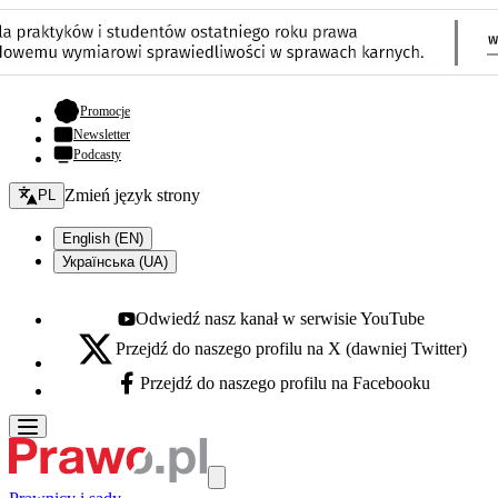
- otwiera się w nowej karcie
Promocje
Newsletter
Podcasty
Zmień język - bieżący:
Zmień język strony
PL
English (EN)
Українська (UA)
Odwiedź nasz kanał w serwisie YouTube
Youtube - otwiera się w nowej karcie
Przejdź do naszego profilu na X (dawniej Twitter)
X - otwiera się w nowej karcie
Przejdź do naszego profilu na Facebooku
Facebook - otwiera się w nowej karcie