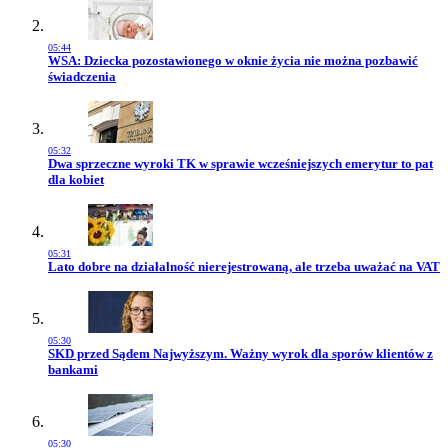
05:44
Przejdź do artykułu:
WSA: Dziecka pozostawionego w oknie życia nie można pozbawić
świadczenia
05:32
Przejdź do artykułu:
Dwa sprzeczne wyroki TK w sprawie wcześniejszych emerytur to pat
dla kobiet
05:31
Przejdź do artykułu:
Lato dobre na działalność nierejestrowaną, ale trzeba uważać na VAT
05:30
Przejdź do artykułu:
SKD przed Sądem Najwyższym. Ważny wyrok dla sporów klientów z
bankami
05:30