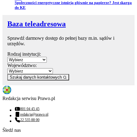
Przejdź do artykułu:
Społeczności energetyczne istnieją głównie na papierze? Jest skarga
do KE
Baza teleadresowa
Sprawdź darmowy dostęp do pełnej bazy m.in. sądów i
urzędów.
Rodzaj instytucji:
Województwo:
Szukaj danych kontaktowych
Redakcja serwisu Prawo.pl
801 04 45 45
Numer telefonu:
redakcja@prawo.pl
Adres email:
22 535 88 00
Numer telefonu:
Śledź nas