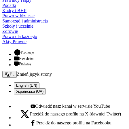
Prawnicy i sądy
Podatki
Kadry i BHP
Prawo w biznesie
Samorząd i administracja
Szkoły i uczelnie
Zdrowie
Prawo dla każdego
Akty Prawne
- otwiera się w nowej karcie
Promocje
Newsletter
Podcasty
Zmień język - bieżący:
Zmień język strony
PL
English (EN)
Українська (UA)
Odwiedź nasz kanał w serwisie YouTube
Youtube - otwiera się w nowej karcie
Przejdź do naszego profilu na X (dawniej Twitter)
X - otwiera się w nowej karcie
Przejdź do naszego profilu na Facebooku
Facebook - otwiera się w nowej karcie