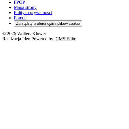
Szkoła i uczeń
FPOP
Kredyty
Turystyka
Mapa strony
Cło
Orzeczenia
Polityka prywatności
Deregulacja
RODO
Pomoc
Cyberbezpieczeństwo
Zarządzaj preferencjami plików cookie
Franczyza
Nowe technologie
© 2026 Wolters Kluwer
Prawo autorskie
Realizacja Ideo Powered by:
CMS Edito