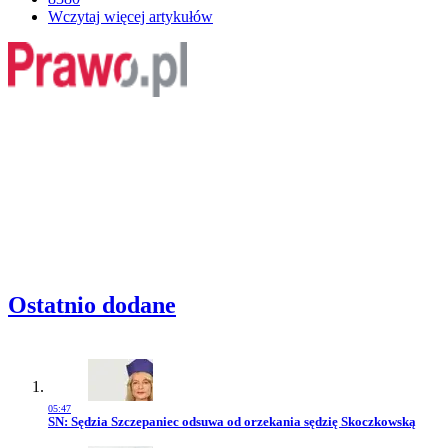
Wczytaj więcej artykułów
Ostatnio dodane
05:47
Przejdź do artykułu:
SN: Sędzia Szczepaniec odsuwa od orzekania sędzię Skoczkowską