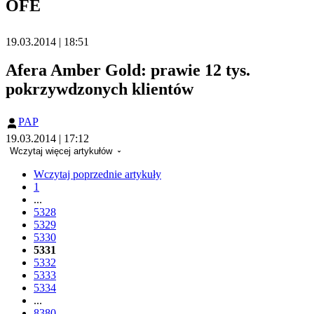
OFE
19.03.2014 | 18:51
Afera Amber Gold: prawie 12 tys.
pokrzywdzonych klientów
PAP
19.03.2014 | 17:12
Wczytaj więcej artykułów
Wczytaj poprzednie artykuły
1
...
5328
5329
5330
5331
5332
5333
5334
...
8380