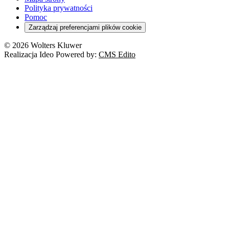
Cło
Orzeczenia
Polityka prywatności
Deregulacja
RODO
Pomoc
Cyberbezpieczeństwo
Zarządzaj preferencjami plików cookie
Franczyza
Nowe technologie
© 2026 Wolters Kluwer
Prawo autorskie
Realizacja Ideo Powered by:
CMS Edito