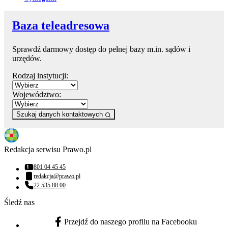
Baza teleadresowa
Sprawdź darmowy dostęp do pełnej bazy m.in. sądów i
urzędów.
Rodzaj instytucji:
Województwo:
Szukaj danych kontaktowych
Redakcja serwisu Prawo.pl
801 04 45 45
Numer telefonu:
redakcja@prawo.pl
Adres email:
22 535 88 00
Numer telefonu:
Śledź nas
Przejdź do naszego profilu na Facebooku
facebook - otwiera się w nowej karcie