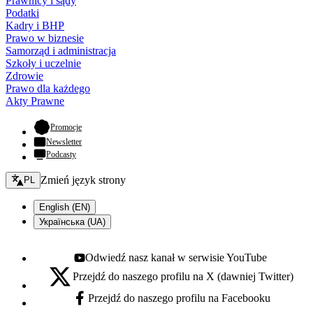
Prawnicy i sądy
Podatki
Kadry i BHP
Prawo w biznesie
Samorząd i administracja
Szkoły i uczelnie
Zdrowie
Prawo dla każdego
Akty Prawne
- otwiera się w nowej karcie
Promocje
Newsletter
Podcasty
Zmień język - bieżący:
Zmień język strony
PL
English (EN)
Українська (UA)
Odwiedź nasz kanał w serwisie YouTube
Youtube - otwiera się w nowej karcie
Przejdź do naszego profilu na X (dawniej Twitter)
X - otwiera się w nowej karcie
Przejdź do naszego profilu na Facebooku
Facebook - otwiera się w nowej karcie