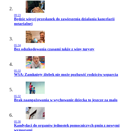
09:23
Przejdź do artykułu:
Będzie więcej przesłanek do zawieszenia działania kancelarii
notarialnej
05:34
Przejdź do artykułu:
Bez odszkodowania czasami także z winy turysty
05:33
Przejdź do artykułu:
WSA: Zamknięty żłobek nie może pozbawić rodziców wsparcia
05:32
Przejdź do artykułu:
Brak zaangażowania w wychowanie dziecka to jeszcze za mało
05:30
Przejdź do artykułu:
Kandydaci do organów jednostek pomocniczych gmin z nowymi
wymogami