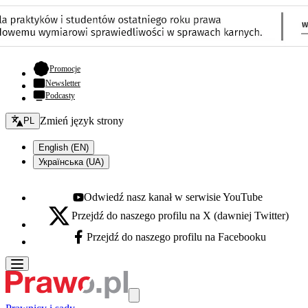
- otwiera się w nowej karcie
Promocje
Newsletter
Podcasty
Zmień język - bieżący:
Zmień język strony
PL
English (EN)
Українська (UA)
Odwiedź nasz kanał w serwisie YouTube
Youtube - otwiera się w nowej karcie
Przejdź do naszego profilu na X (dawniej Twitter)
X - otwiera się w nowej karcie
Przejdź do naszego profilu na Facebooku
Facebook - otwiera się w nowej karcie