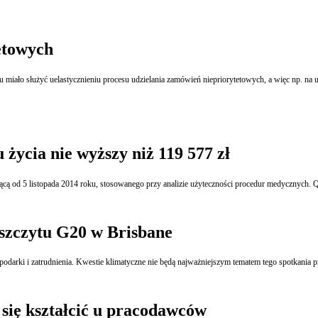
etowych
u miało służyć uelastycznieniu procesu udzielania zamówień niepriorytetowych, a więc np. na
ycia nie wyższy niż 119 577 zł
szczytu G20 w Brisbane
ospodarki i zatrudnienia. Kwestie klimatyczne nie będą najważniejszym tematem tego spotkani
 się kształcić u pracodawców