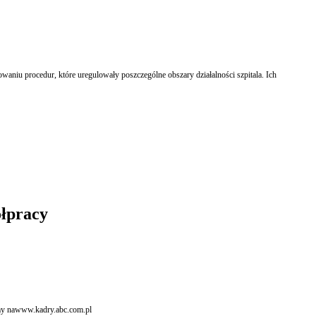
ółpracy
cznej. Wyjątkiem będą papierowe zwolnienia, a wydruki na prośbę chorego, czytamy nawww.kadry.abc.com.pl