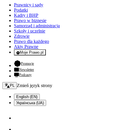
Prawnicy i sądy
Podatki
Kadry i BHP
Prawo w biznesie
Samorząd i administracja
Szkoły i uczelnie
Zdrowie
Prawo dla każdego
Akty Prawne
Moje Prawo.pl
- rejestracja i logowanie do serwisu
- otwiera się w nowej karcie
Promocje
Newsletter
Podcasty
Zmień język - bieżący:
Zmień język strony
PL
English (EN)
Українська (UA)