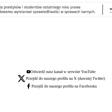
Odwiedź nasz kanał w serwisie YouTube
Youtube - otwiera się w nowej karcie
Przejdź do naszego profilu na X (dawniej Twitter)
X - otwiera się w nowej karcie
Przejdź do naszego profilu na Facebooku
Facebook - otwiera się w nowej karcie