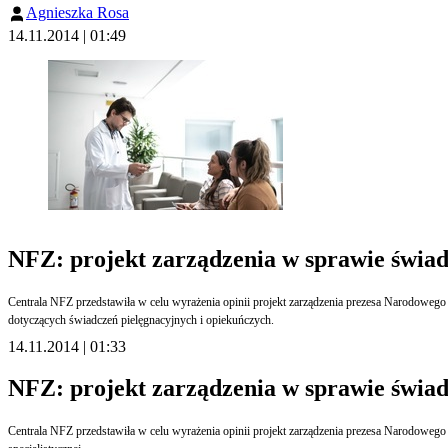
Agnieszka Rosa
14.11.2014 | 01:49
NFZ: projekt zarządzenia w sprawie świad
Centrala NFZ przedstawiła w celu wyrażenia opinii projekt zarządzenia prezesa Narodowego Funduszu Zdrowia, zmieniającego zarządzenie w sprawie określenia kryteriów oceny ofert w postępowaniu w sprawie zawarcia umowy o udzielanie świadczeń opieki zdrowotnej
dotyczących świadczeń pielęgnacyjnych i opiekuńczych.
14.11.2014 | 01:33
NFZ: projekt zarządzenia w sprawie świa
Centrala NFZ przedstawiła w celu wyrażenia opinii projekt zarządzenia prezesa Narodowego Funduszu Zdrowia, dotyczącego określenia kryteriów oceny ofert w postępowaniu w sprawie zawarcia umowy o udzielanie świadczeń opieki zdrowotnej w zakresie ambulatoryjnej opieki