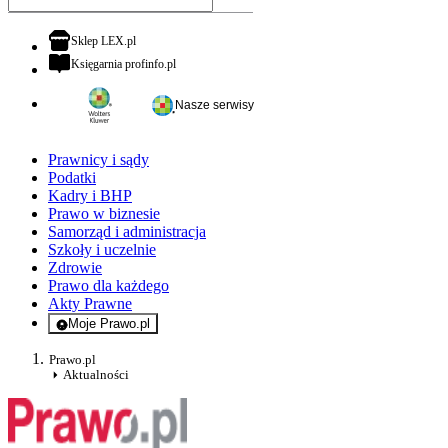
otwiera się w nowej karcie
Sklep LEX.pl
otwiera się w nowej karcie
Księgarnia profinfo.pl
Nasze serwisy
Prawnicy i sądy
Podatki
Kadry i BHP
Prawo w biznesie
Samorząd i administracja
Szkoły i uczelnie
Zdrowie
Prawo dla każdego
Akty Prawne
Moje Prawo.pl
- rejestracja i logowanie do serwisu
Prawo.pl
Aktualności