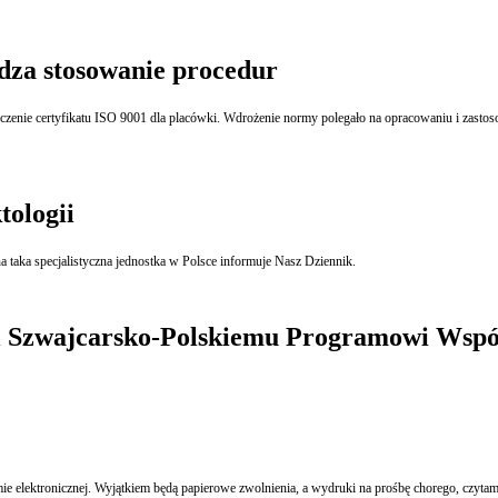
rdza stosowanie procedur
tologii
W warszawskim Szpitalu Solec od roku 2015 przestanie istnieć pododdział proktologii, jedyna taka specjalistyczna jednostka w Polsce informuje Nasz Dziennik.
ęki Szwajcarsko-Polskiemu Programowi Wsp
Zaświadczenia lekarskie o niezdolności do pracy z powodu choroby będą wystawiane w formie elektroni