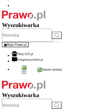
Wyszukiwarka
Szukaj
Moje Prawo.pl
- rejestracja i logowanie do serwisu
otwiera się w nowej karcie
Sklep LEX.pl
otwiera się w nowej karcie
Księgarnia profinfo.pl
Nasze serwisy
Wyszukiwarka
Szukaj