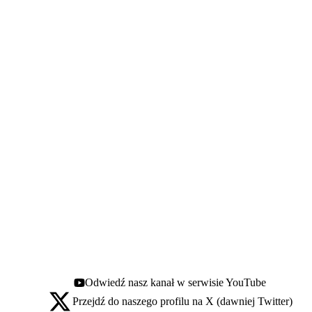
Odwiedź nasz kanał w serwisie YouTube
Youtube - otwiera się w nowej karcie
Przejdź do naszego profilu na X (dawniej Twitter)
X - otwiera się w nowej karcie