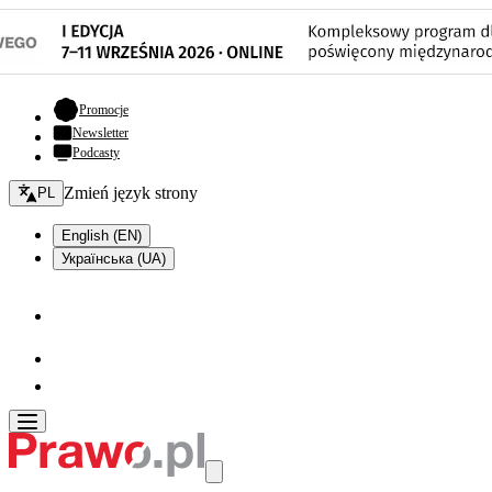
- otwiera się w nowej karcie
Promocje
Newsletter
Podcasty
Zmień język - bieżący:
Zmień język strony
PL
English (EN)
Українська (UA)