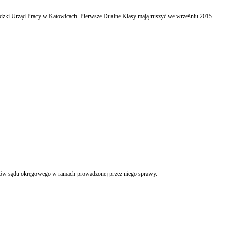
ódzki Urząd Pracy w Katowicach. Pierwsze Dualne Klasy mają ruszyć we wrześniu 2015
Sąd Dyscyplinarny Świętokrzyskiej Izby Adwokackiej uniewinnił adwokata od stawianych mu zarzutów naruszenia zasad etyki adwokackiej poprzez złożenie wniosków o wyłącznie sędziów sądu okręgowego w ramach prowadzonej przez niego sprawy.