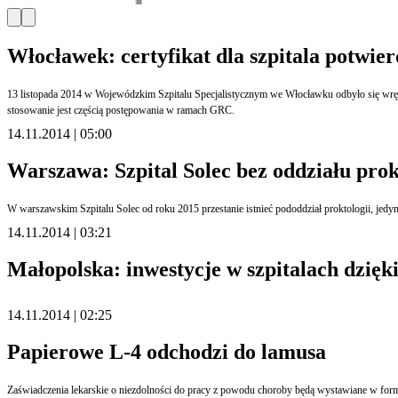
Włocławek: certyfikat dla szpitala potwie
13 listopada 2014 w Wojewódzkim Szpitalu Specjalistycznym we Włocławku odbyło się wręczenie certyfikatu ISO 9001 dla placówki. Wdrożenie normy polegało na opracowaniu i zastosowaniu procedur, które uregulowały poszczególne obszary działalności szpitala. Ich
stosowanie jest częścią postępowania w ramach GRC.
14.11.2014 | 05:00
Warszawa: Szpital Solec bez oddziału prok
14.11.2014 | 03:21
Małopolska: inwestycje w szpitalach dzi
14.11.2014 | 02:25
Papierowe L-4 odchodzi do lamusa