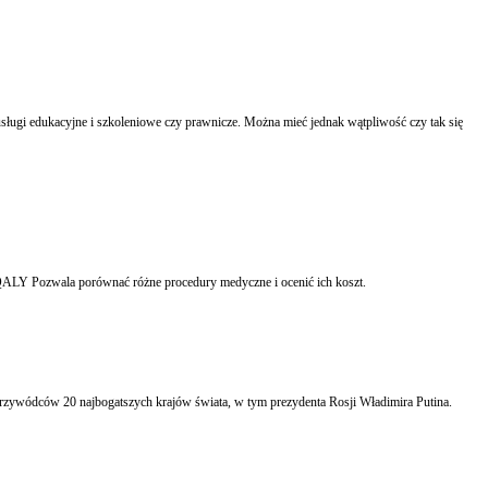
 usługi edukacyjne i szkoleniowe czy prawnicze. Można mieć jednak wątpliwość czy tak się
Agencja Oceny Technologii Medycznych podała nową wartość wskaźnika QALY obowiązującą od 5 listopada 2014 roku, stosowanego przy analizie użyteczności procedur medycznych. QALY Pozwala porównać różne procedury medyczne i ocenić ich koszt.
a przywódców 20 najbogatszych krajów świata, w tym prezydenta Rosji Władimira Putina.