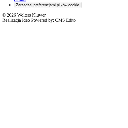
Cyberbezpieczeństwo
Zarządzaj preferencjami plików cookie
Franczyza
Nowe technologie
© 2026 Wolters Kluwer
Prawo autorskie
Realizacja Ideo Powered by:
CMS Edito