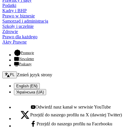
Prawnicy i sądy
Podatki
Kadry i BHP
Prawo w biznesie
Samorząd i administracja
Szkoły i uczelnie
Zdrowie
Prawo dla każdego
Akty Prawne
- otwiera się w nowej karcie
Promocje
Newsletter
Podcasty
Zmień język - bieżący:
Zmień język strony
PL
English (EN)
Українська (UA)
Odwiedź nasz kanał w serwisie YouTube
Youtube - otwiera się w nowej karcie
Przejdź do naszego profilu na X (dawniej Twitter)
X - otwiera się w nowej karcie
Przejdź do naszego profilu na Facebooku
Facebook - otwiera się w nowej karcie