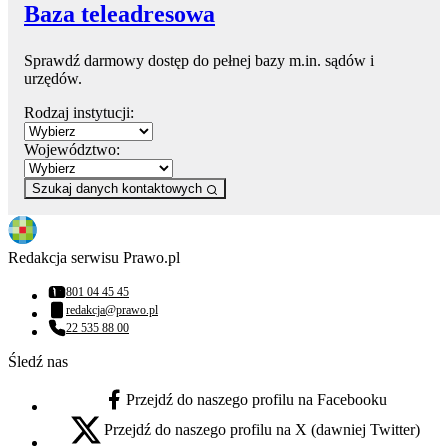
Baza teleadresowa
Sprawdź darmowy dostęp do pełnej bazy m.in. sądów i
urzędów.
Rodzaj instytucji:
Województwo:
Szukaj danych kontaktowych
Redakcja serwisu Prawo.pl
801 04 45 45
Numer telefonu:
redakcja@prawo.pl
Adres email:
22 535 88 00
Numer telefonu:
Śledź nas
Przejdź do naszego profilu na Facebooku
facebook - otwiera się w nowej karcie
Przejdź do naszego profilu na X (dawniej Twitter)
x - otwiera się w nowej karcie