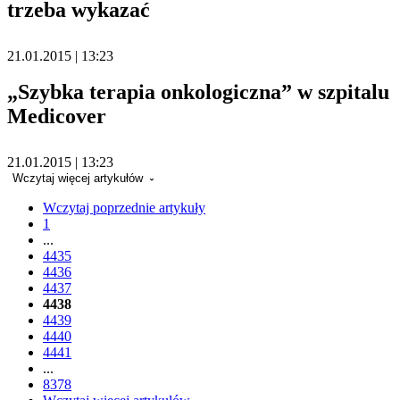
trzeba wykazać
21.01.2015 | 13:23
„Szybka terapia onkologiczna” w szpitalu
Medicover
21.01.2015 | 13:23
Wczytaj więcej artykułów
Wczytaj poprzednie artykuły
1
...
4435
4436
4437
4438
4439
4440
4441
...
8378