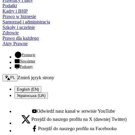
Prawnicy i sądy
Podatki
Kadry i BHP
Prawo w biznesie
Samorząd i administracja
Szkoły i uczelnie
Zdrowie
Prawo dla każdego
Akty Prawne
- otwiera się w nowej karcie
Promocje
Newsletter
Podcasty
Zmień język - bieżący:
Zmień język strony
PL
English (EN)
Українська (UA)
Odwiedź nasz kanał w serwisie YouTube
Youtube - otwiera się w nowej karcie
Przejdź do naszego profilu na X (dawniej Twitter)
X - otwiera się w nowej karcie
Przejdź do naszego profilu na Facebooku
Facebook - otwiera się w nowej karcie