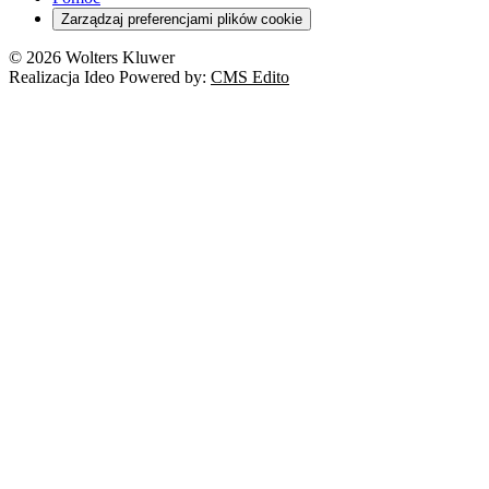
Cyberbezpieczeństwo
Zarządzaj preferencjami plików cookie
Franczyza
Nowe technologie
© 2026 Wolters Kluwer
Prawo autorskie
Realizacja Ideo Powered by:
CMS Edito