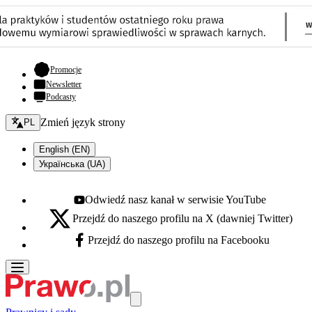
- otwiera się w nowej karcie
Promocje
Newsletter
Podcasty
Zmień język - bieżący:
Zmień język strony
PL
English (EN)
Українська (UA)
Odwiedź nasz kanał w serwisie YouTube
Youtube - otwiera się w nowej karcie
Przejdź do naszego profilu na X (dawniej Twitter)
X - otwiera się w nowej karcie
Przejdź do naszego profilu na Facebooku
Facebook - otwiera się w nowej karcie