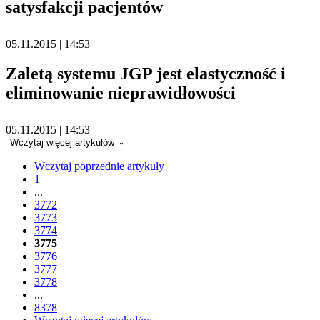
satysfakcji pacjentów
05.11.2015 | 14:53
Zaletą systemu JGP jest elastyczność i
eliminowanie nieprawidłowości
05.11.2015 | 14:53
Wczytaj więcej artykułów
Wczytaj poprzednie artykuły
1
...
3772
3773
3774
3775
3776
3777
3778
...
8378