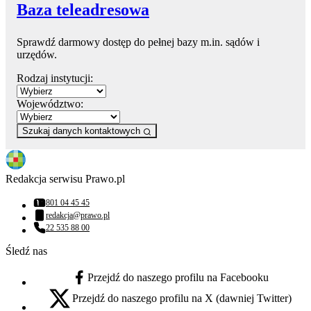
Baza teleadresowa
Sprawdź darmowy dostęp do pełnej bazy m.in. sądów i
urzędów.
Rodzaj instytucji:
Województwo:
Szukaj danych kontaktowych
Redakcja serwisu Prawo.pl
801 04 45 45
Numer telefonu:
redakcja@prawo.pl
Adres email:
22 535 88 00
Numer telefonu:
Śledź nas
Przejdź do naszego profilu na Facebooku
facebook - otwiera się w nowej karcie
Przejdź do naszego profilu na X (dawniej Twitter)
x - otwiera się w nowej karcie