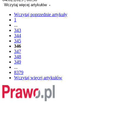
Wczytaj więcej artykułów
Wczytaj poprzednie artykuły
1
...
343
344
345
346
347
348
349
...
8379
Wczytaj więcej artykułów