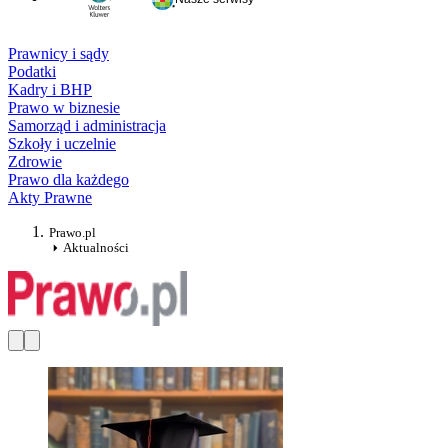
Prawnicy i sądy
Podatki
Kadry i BHP
Prawo w biznesie
Samorząd i administracja
Szkoły i uczelnie
Zdrowie
Prawo dla każdego
Akty Prawne
Prawo.pl
Aktualności