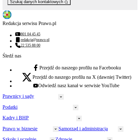
Szukaj danych kontaktowych
Redakcja serwisu Prawo.pl
801 04 45 45
Numer telefonu:
redakcja@prawo.pl
Adres email:
22 535 88 00
Numer telefonu:
Śledź nas
Przejdź do naszego profilu na Facebooku
facebook - otwiera się w nowej karcie
Przejdź do naszego profilu na X (dawniej Twitter)
x - otwiera się w nowej karcie
Odwiedź nasz kanał w serwisie YouTube
youtube - otwiera się w nowej karcie
Prawnicy i sądy
Podatki
Wymiar sprawiedliwości
Prawnicy
Kadry i BHP
PIT
Prokuratura
CIT
Prawo w biznesie
Samorząd i administracja
Policja
Prawo pracy
VAT
Rynek
HR
Szkoły i uczelnie
Zdrowie
Akcyza