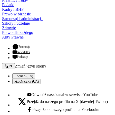
Prawnicy i sądy
Podatki
Kadry i BHP
Prawo w biznesie
Samorząd i administracja
Szkoły i uczelnie
Zdrowie
Prawo dla każdego
Akty Prawne
- otwiera się w nowej karcie
Promocje
Newsletter
Podcasty
Zmień język - bieżący:
Zmień język strony
PL
English (EN)
Українська (UA)
Odwiedź nasz kanał w serwisie YouTube
Youtube - otwiera się w nowej karcie
Przejdź do naszego profilu na X (dawniej Twitter)
X - otwiera się w nowej karcie
Przejdź do naszego profilu na Facebooku
Facebook - otwiera się w nowej karcie