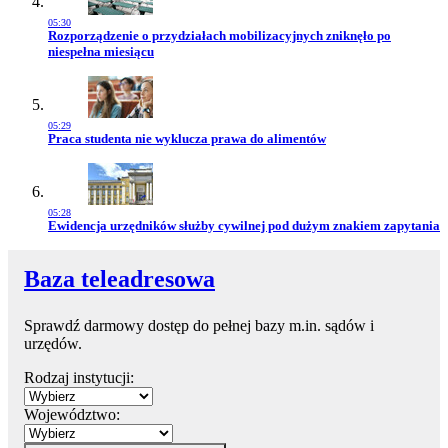
05:30
Przejdź do artykułu:
Rozporządzenie o przydziałach mobilizacyjnych zniknęło po
niespełna miesiącu
05:29
Przejdź do artykułu:
Praca studenta nie wyklucza prawa do alimentów
05:28
Przejdź do artykułu:
Ewidencja urzędników służby cywilnej pod dużym znakiem zapytania
Baza teleadresowa
Sprawdź darmowy dostęp do pełnej bazy m.in. sądów i
urzędów.
Rodzaj instytucji:
Województwo: