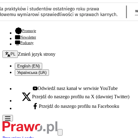
- otwiera się w nowej karcie
Promocje
Newsletter
Podcasty
Zmień język - bieżący:
Zmień język strony
PL
English (EN)
Українська (UA)
Odwiedź nasz kanał w serwisie YouTube
Youtube - otwiera się w nowej karcie
Przejdź do naszego profilu na X (dawniej Twitter)
X - otwiera się w nowej karcie
Przejdź do naszego profilu na Facebooku
Facebook - otwiera się w nowej karcie