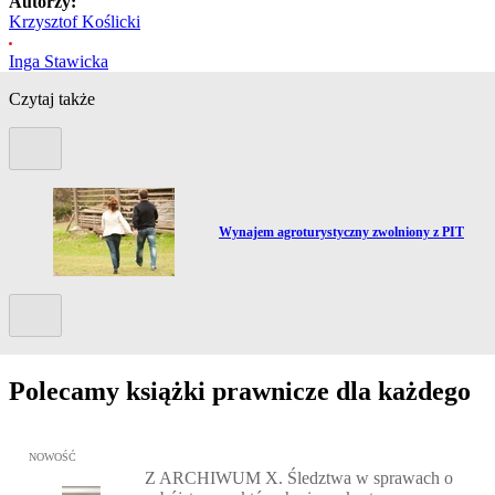
Autorzy:
Krzysztof Koślicki
Inga Stawicka
Czytaj także
Poprzedni slide
Przejdź do artykułu:
Wynajem agroturystyczny zwolniony z PIT
Kolejny slide
Polecamy książki prawnicze dla każdego
Przejdź do: Z ARCHIWUM X. Śledztwa w sprawach o zabójstwa, w 
NOWOŚĆ
Z ARCHIWUM X. Śledztwa w sprawach o