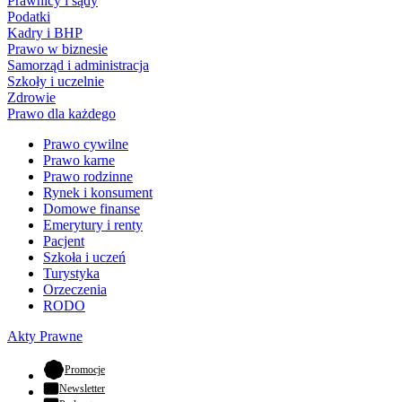
Prawnicy i sądy
Podatki
Kadry i BHP
Prawo w biznesie
Samorząd i administracja
Szkoły i uczelnie
Zdrowie
Prawo dla każdego
Prawo cywilne
Prawo karne
Prawo rodzinne
Rynek i konsument
Domowe finanse
Emerytury i renty
Pacjent
Szkoła i uczeń
Turystyka
Orzeczenia
RODO
Akty Prawne
- otwiera się w nowej karcie
Promocje
Newsletter