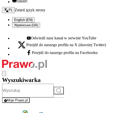
Podcasty
Zmień język - bieżący:
Zmień język strony
PL
English (EN)
Українська (UA)
Odwiedź nasz kanał w serwisie YouTube
Youtube - otwiera się w nowej karcie
Przejdź do naszego profilu na X (dawniej Twitter)
X - otwiera się w nowej karcie
Przejdź do naszego profilu na Facebooku
Facebook - otwiera się w nowej karcie
Wyszukiwarka
Szukaj
Moje Prawo.pl
- rejestracja i logowanie do serwisu