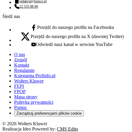
redakcja@prawo.pl
Adres email:
22 535 88 00
Numer telefonu:
Śledź nas
Przejdź do naszego profilu na Facebooku
facebook - otwiera się w nowej karcie
Przejdź do naszego profilu na X (dawniej Twitter)
x - otwiera się w nowej karcie
Odwiedź nasz kanał w serwisie YouTube
youtube - otwiera się w nowej karcie
O nas
Zespół
Kontakt
Regulamin
Księgarnia Profinfo.pl
Wolters Kluwer
FEPI
FPOP
Mapa strony
Polityka prywatności
Pomoc
Zarządzaj preferencjami plików cookie
© 2026 Wolters Kluwer
Realizacja Ideo Powered by:
CMS Edito