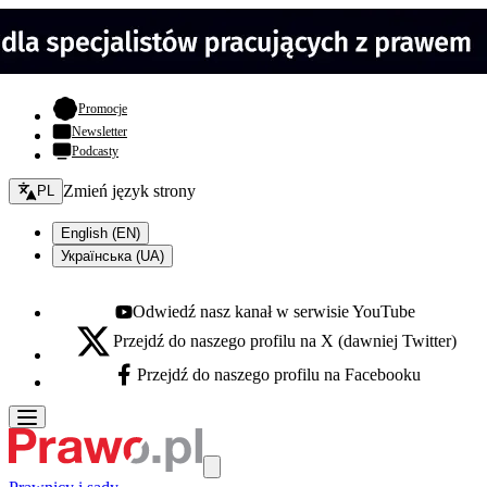
- otwiera się w nowej karcie
Promocje
Newsletter
Podcasty
Zmień język - bieżący:
Zmień język strony
PL
English (EN)
Українська (UA)
Odwiedź nasz kanał w serwisie YouTube
Youtube - otwiera się w nowej karcie
Przejdź do naszego profilu na X (dawniej Twitter)
X - otwiera się w nowej karcie
Przejdź do naszego profilu na Facebooku
Facebook - otwiera się w nowej karcie