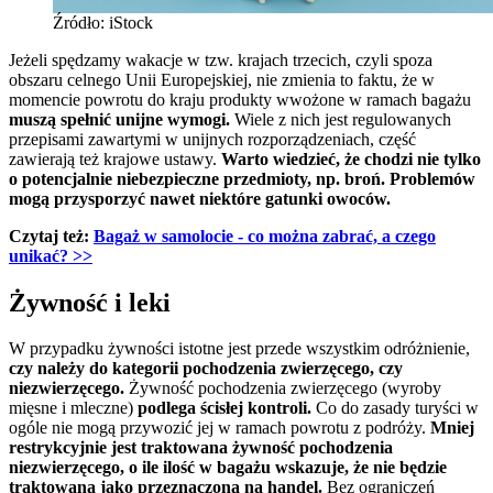
Źródło: iStock
Jeżeli spędzamy wakacje w tzw. krajach trzecich, czyli spoza
obszaru celnego Unii Europejskiej, nie zmienia to faktu, że w
momencie powrotu do kraju produkty wwożone w ramach bagażu
muszą spełnić unijne wymogi.
Wiele z nich jest regulowanych
przepisami zawartymi w unijnych rozporządzeniach, część
zawierają też krajowe ustawy.
Warto wiedzieć, że chodzi nie tylko
o potencjalnie niebezpieczne przedmioty, np. broń. Problemów
mogą przysporzyć nawet niektóre gatunki owoców.
Czytaj też:
Bagaż w samolocie - co można zabrać, a czego
unikać? >>
Żywność i leki
W przypadku żywności istotne jest przede wszystkim odróżnienie,
czy należy do kategorii pochodzenia zwierzęcego, czy
niezwierzęcego.
Żywność pochodzenia zwierzęcego (wyroby
mięsne i mleczne)
podlega ścisłej kontroli.
Co do zasady turyści w
ogóle nie mogą przywozić jej w ramach powrotu z podróży.
Mniej
restrykcyjnie jest traktowana żywność pochodzenia
niezwierzęcego, o ile ilość w bagażu wskazuje, że nie będzie
traktowana jako przeznaczona na handel.
Bez ograniczeń