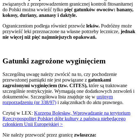
związanych z przeprowadzeniem granicznej kontroli fitosanitarnej
do Polski można wwieźć tylko
pięć gatunków owoców: banany,
kokosy, duriany, ananasy i daktyle.
Ograniczeniom podlega również przewóz
leków.
Podróżny może
przywieźć leki przeznaczone na własne potrzeby lecznicze,
jednak
nie więcej niż pięć najmniejszych opakowań.
Gatunki zagrożone wyginięciem
Szczególną uwagę należy zwrócić na to, czy pochodzenie
przewożonej pamiątki nie jest powiązane z
gatunkami
zagrożonymi wyginięciem (tzw. CITES),
które są traktowane
szczególnie restrykcyjnie. Wymagają one dodatkowych zezwoleń i
dokumentów. Szczegółowa lista znajduje się w
unijnym
rozporządzeniu (nr 338/97)
i załącznikach do aktu prawnego.
Czytaj w LEX:
Kurzępa Bolesław, Wprowadzanie na terytorium
Rzeczypospolitej Polskiej dóbr kultury z państwa niebędącego
członkiem Unii Europejskiej >
Nie należy przewozić przez granicę
zwłaszcza: