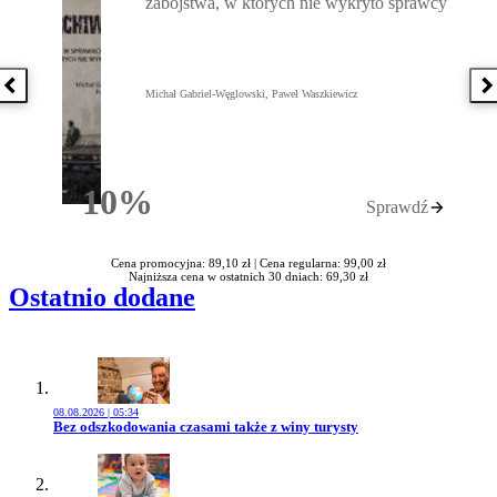
zabójstwa, w których nie wykryto sprawcy
Poprzednia książka
N
Michał Gabriel-Węglowski, Paweł Waszkiewicz
10%
Sprawdź
Rabatu
Cena promocyjna: 89,10 zł |
Cena regularna: 99,00 zł
Najniższa cena w ostatnich 30 dniach: 69,30 zł
Ostatnio dodane
08.08.2026 | 05:34
Przejdź do artykułu:
Bez odszkodowania czasami także z winy turysty