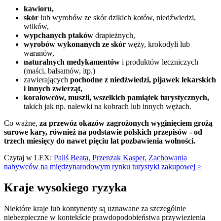
kawioru,
skór
lub wyrobów ze skór dzikich kotów, niedźwiedzi,
wilków,
wypchanych ptaków
drapieżnych,
wyrobów wykonanych ze skór
węży, krokodyli lub
waranów,
naturalnych medykamentów
i produktów leczniczych
(maści, balsamów, itp.)
zawierających
pochodne z niedźwiedzi, pijawek lekarskich
i innych zwierząt,
koralowców, muszli, wszelkich pamiątek turystycznych,
takich jak np. nalewki na kobrach lub innych wężach.
Co ważne,
za przewóz okazów zagrożonych wyginięciem grożą
surowe kary, również na podstawie polskich przepisów - od
trzech miesięcy do nawet pięciu lat pozbawienia wolności.
Czytaj w LEX:
Paliś Beata, Przenzak Kasper, Zachowania
nabywców na międzynarodowym rynku turystyki zakupowej >
Kraje wysokiego ryzyka
Niektóre kraje lub kontynenty są uznawane za szczególnie
niebezpieczne w kontekście prawdopodobieństwa przywiezienia