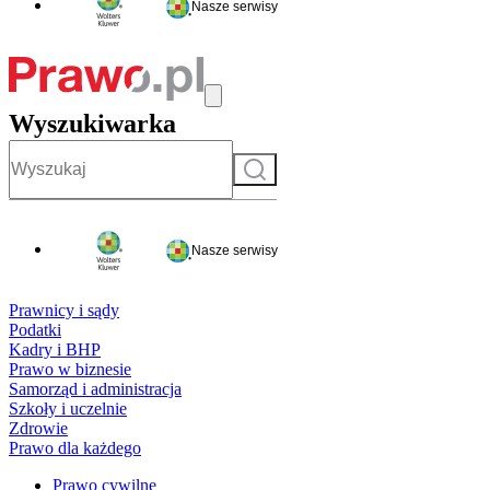
Nasze serwisy
Wyszukiwarka
Szukaj
Nasze serwisy
Prawnicy i sądy
Podatki
Kadry i BHP
Prawo w biznesie
Samorząd i administracja
Szkoły i uczelnie
Zdrowie
Prawo dla każdego
Prawo cywilne