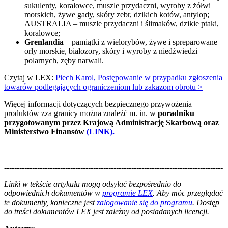
sukulenty, koralowce, muszle przydaczni, wyroby z żółwi
morskich, żywe gady, skóry zebr, dzikich kotów, antylop;
AUSTRALIA – muszle przydaczni i ślimaków, dzikie ptaki,
koralowce;
Grenlandia
– pamiątki z wielorybów, żywe i spreparowane
orły morskie, białozory, skóry i wyroby z niedźwiedzi
polarnych, zęby narwali.
Czytaj w LEX:
Piech Karol, Postępowanie w przypadku zgłoszenia
towarów podlegających ograniczeniom lub zakazom obrotu >
Więcej informacji dotyczących bezpiecznego przywożenia
produktów zza granicy można znaleźć m. in. w
poradniku
przygotowanym przez Krajową Administrację Skarbową oraz
Ministerstwo Finansów
(LINK).
--------------------------------------------------------------------------------------
--------------------------------------------------------
Linki w tekście artykułu mogą odsyłać bezpośrednio do
odpowiednich dokumentów w
programie LEX
. Aby móc przeglądać
te dokumenty, konieczne jest
zalogowanie się do programu
. Dostęp
do treści dokumentów LEX jest zależny od posiadanych licencji.