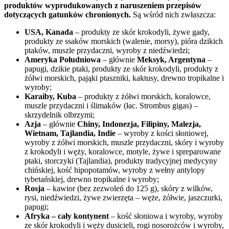
produktów wyprodukowanych z naruszeniem przepisów
dotyczących gatunków chronionych.
Są wśród nich zwłaszcza:
USA, Kanada
– produkty ze skór krokodyli, żywe gady,
produkty ze ssaków morskich (walenie, morsy), pióra dzikich
ptaków, muszle przydaczni, wyroby z niedźwiedzi;
Ameryka Południowa
– głównie
Meksyk, Argentyna
–
papugi, dzikie ptaki, produkty ze skór krokodyli, produkty z
żółwi morskich, pająki ptaszniki, kaktusy, drewno tropikalne i
wyroby;
Karaiby, Kuba
– produkty z żółwi morskich, koralowce,
muszle przydaczni i ślimaków (łac. Strombus gigas) –
skrzydelnik olbrzymi;
Azja
– głównie
Chiny, Indonezja, Filipiny, Malezja,
Wietnam, Tajlandia, Indie
– wyroby z kości słoniowej,
wyroby z żółwi morskich, muszle przydaczni, skóry i wyroby
z krokodyli i węży, koralowce, motyle, żywe i spreparowane
ptaki, storczyki (Tajlandia), produkty tradycyjnej medycyny
chińskiej, kość hipopotamów, wyroby z wełny antylopy
tybetańskiej, drewno tropikalne i wyroby;
Rosja
– kawior (bez zezwoleń do 125 g), skóry z wilków,
rysi, niedźwiedzi, żywe zwierzęta – węże, żółwie, jaszczurki,
papugi;
Afryka – cały kontynent
– kość słoniowa i wyroby, wyroby
ze skór krokodyli i węży dusicieli, rogi nosorożców i wyroby,