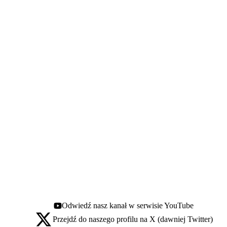
Odwiedź nasz kanał w serwisie YouTube
Youtube - otwiera się w nowej karcie
Przejdź do naszego profilu na X (dawniej Twitter)
X - otwiera się w nowej karcie