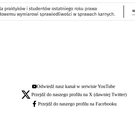
Odwiedź nasz kanał w serwisie YouTube
Youtube - otwiera się w nowej karcie
Przejdź do naszego profilu na X (dawniej Twitter)
X - otwiera się w nowej karcie
Przejdź do naszego profilu na Facebooku
Facebook - otwiera się w nowej karcie