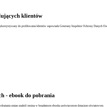
ujących klientów
Sklepy stosujące monitoring wizyjny muszą się liczyć z kontrolami. Zwłaszcza jeśli jest on wykorzystywany do profilowania klientów zapowiada Generany Inspek
h - ebook do pobrania
mat wdrażania zmian znaleźć można w bezpłatnym ebooku poświęconym dotacjom oświatowym.