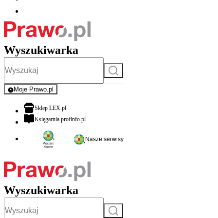
Wyszukiwarka
Szukaj
Moje Prawo.pl
- rejestracja i logowanie do serwisu
otwiera się w nowej karcie
Sklep LEX.pl
otwiera się w nowej karcie
Księgarnia profinfo.pl
Nasze serwisy
Wyszukiwarka
Szukaj