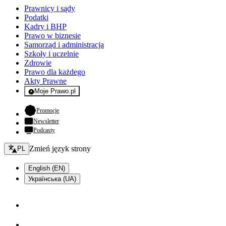
Prawnicy i sądy
Podatki
Kadry i BHP
Prawo w biznesie
Samorząd i administracja
Szkoły i uczelnie
Zdrowie
Prawo dla każdego
Akty Prawne
Moje Prawo.pl
- rejestracja i logowanie do serwisu
- otwiera się w nowej karcie
Promocje
Newsletter
Podcasty
Zmień język - bieżący:
Zmień język strony
PL
English (EN)
Українська (UA)