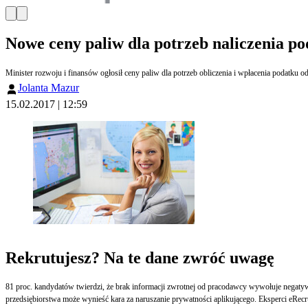
Nowe ceny paliw dla potrzeb naliczenia p
Minister rozwoju i finansów ogłosił ceny paliw dla potrzeb obliczenia i wpłacenia podatku 
Jolanta Mazur
15.02.2017 | 12:59
Rekrutujesz? Na te dane zwróć uwagę
81 proc. kandydatów twierdzi, że brak informacji zwrotnej od pracodawcy wywołuje negatywn
przedsiębiorstwa może wynieść kara za naruszanie prywatności aplikującego. Eksperci eRecru