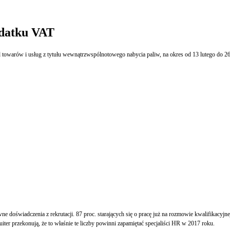
odatku VAT
od towarów i usług z tytułu wewnątrzwspólnotowego nabycia paliw, na okres od 13 lutego do 26
e doświadczenia z rekrutacji. 87 proc. starających się o pracę już na rozmowie kwalifikacyjn
iter przekonują, że to właśnie te liczby powinni zapamiętać specjaliści HR w 2017 roku.