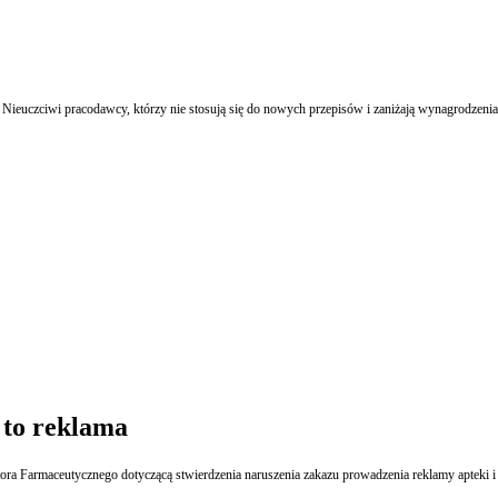
 Nieuczciwi pracodawcy, którzy nie stosują się do nowych przepisów i zaniżają wynagrodzeni
 to reklama
Wojewódzki Sąd Administracyjny w Warszawie oddalił skargę na decyzję Głównego Inspektora Farmaceutycznego dotyczącą stwie