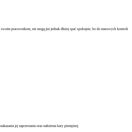
a swoim pracownikom, nie mogą już jednak dłużej spać spokojnie, bo do masowych kontroli
rdzenia naruszenia zakazu prowadzenia reklamy apteki i nakazania jej zaprzestania oraz nałożenia kary pieniężnej.