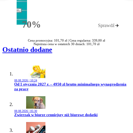
70%
Sprawdź
Rabatu
Cena promocyjna: 101,70 zł |
Cena regularna: 339,00 zł
Najniższa cena w ostatnich 30 dniach: 101,70 zł
Ostatnio dodane
08.08.2026 | 10:24
Przejdź do artykułu:
Od 1 stycznia 2027 r. – 4950 zł brutto minimalnego wynagrodzenia
za pracę
08.08.2026 | 05:30
Przejdź do artykułu:
Zwierzak w biurze cenniejszy niż biurowe dodatki