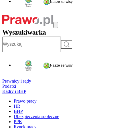
Nasze serwisy
Wyszukiwarka
Szukaj
Nasze serwisy
Prawnicy i sądy
Podatki
Kadry i BHP
Prawo pracy
HR
BHP
Ubezpieczenia społeczne
PPK
Rynek pracy