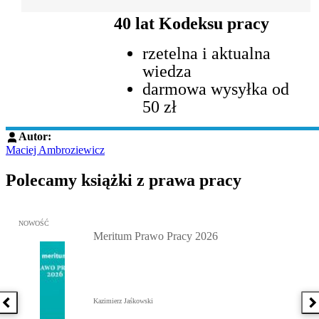
40 lat Kodeksu pracy
rzetelna i aktualna
wiedza
darmowa wysyłka od
50 zł
Autor:
Maciej Ambroziewicz
Polecamy książki z prawa pracy
Przejdź do: Meritum Prawo Pracy 2026, Kazimierz Jaśkowski - otw
NOWOŚĆ
Meritum Prawo Pracy 2026
Kazimierz Jaśkowski
Poprzednia książka
N