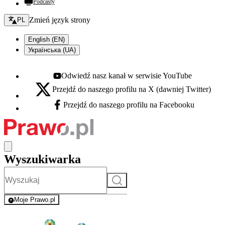
Podcasty
Zmień język - bieżący:
Zmień język strony
PL
English (EN)
Українська (UA)
Odwiedź nasz kanał w serwisie YouTube
Youtube - otwiera się w nowej karcie
Przejdź do naszego profilu na X (dawniej Twitter)
X - otwiera się w nowej karcie
Przejdź do naszego profilu na Facebooku
Facebook - otwiera się w nowej karcie
Wyszukiwarka
Szukaj
Moje Prawo.pl
- rejestracja i logowanie do serwisu