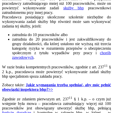
pracodawcy zatrudniającego mniej niż 100 pracowników, może on
powierzyć wykonywanie zadań
służby bhp
pracownikowi
zatrudnionemu przy innej pracy.
Pracodawca posiadający ukończone szkolenie niezbędne do
wykonywania zadań służby bhp również może sam wykonywać
zadania tej służby, jeżeli:
zatrudnia do 10 pracowników albo
zatrudnia do 20 pracowników i jest zakwalifikowany do
grupy działalności, dla której ustalono nie wyższą niż trzecia
kategorię ryzyka w rozumieniu przepisów o ubezpieczeniu
społecznym z tytułu wypadków przy pracy i
chorób
zawodowych
.
11
W razie braku kompetentnych pracowników, zgodnie z art. 237
§
2 k.p., pracodawca może powierzyć wykonywanie zadań służby
bhp specjalistom spoza zakładu pracy.
Zobacz także:
Jakie wymagania trzeba spełniać, aby móc pełnić
obowiązki inspektora bhp?>>
11
Zgodnie ze zdaniem pierwszym art. 237
§ 1 k.p. – o czym już
wstępnie była mowa – pracodawca zatrudniający więcej niż 100
pracowników jest obowiązany utworzyć służbę bhp, pełniącą
funkcje doradcze
i kontrolne w zakresie bhp, w której – w