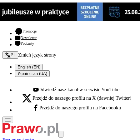
- otwiera się w nowej karcie
Promocje
Newsletter
Podcasty
Zmień język - bieżący:
Zmień język strony
PL
English (EN)
Українська (UA)
Odwiedź nasz kanał w serwisie YouTube
Youtube - otwiera się w nowej karcie
Przejdź do naszego profilu na X (dawniej Twitter)
X - otwiera się w nowej karcie
Przejdź do naszego profilu na Facebooku
Facebook - otwiera się w nowej karcie