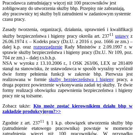
Pracodawca zatrudniający więcej niż 100 pracowników jest
zobligowany do utworzenia służby bhp. Przepisy nie zabraniają,
aby pracownicy tej służby byli zatrudnieni w zadaniowym systemie
czasu pracy.
Zasady tworzenia, organizacji, działania, uprawnień i kwalifikacji
11
służby bezpieczeństwa i higieny pracy określa art. 237
ustawy
z
26.06.1974 r. – Kodeks pracy (Dz.U. z 2016 r. poz. 1666 ze zm.) –
dalej k.p. oraz
rozporządzenie
Rady Ministrów z 2.09.1997 r. w
sprawie służby bezpieczeństwa i higieny pracy (Dz.U. Nr 109, poz.
704 ze zm.) – dalej r.s.b.h.p.
NSA w wyroku z 13.10.2006 r., I OSK 263/06, LEX nr 281409
stanął na stanowisku, że ustawodawca w sposób wyraźny wyróżnił
dwie formy pełnienia funkcji w zakresie bhp. Pierwsza jest
realizowana w formie
służby bezpieczeństwa i higieny
pracy, a
druga poprzez powierzenie wykonywania zadań tej służby. Te dwie
formy realizacji obowiązku zapewnienia bezpieczeństwa i higieny
pracy nie są tożsame.
Zobacz także:
Kto może zostać kierownikiem działu bhp w
zakładzie produkcyjnym?>>
11
Zgodnie z art. 237
§ 1 k.p. obowiązek utworzenia służby bhp
(zatrudnienie etatowego pracownika) powstaje w momencie
zatrudnienia więcej niż 100 pracowników. W przypadku