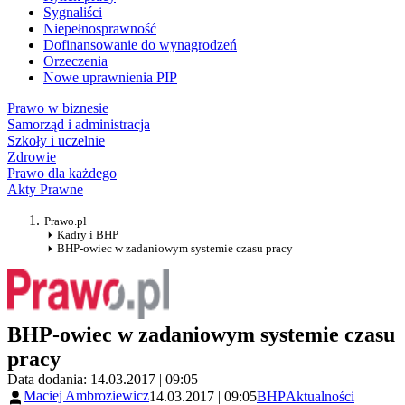
Sygnaliści
Niepełnosprawność
Dofinansowanie do wynagrodzeń
Orzeczenia
Nowe uprawnienia PIP
Prawo w biznesie
Samorząd i administracja
Szkoły i uczelnie
Zdrowie
Prawo dla każdego
Akty Prawne
Prawo.pl
Kadry i BHP
BHP-owiec w zadaniowym systemie czasu pracy
BHP-owiec w zadaniowym systemie czasu
pracy
Data dodania: 14.03.2017 | 09:05
Maciej Ambroziewicz
14.03.2017 | 09:05
BHP
Aktualności