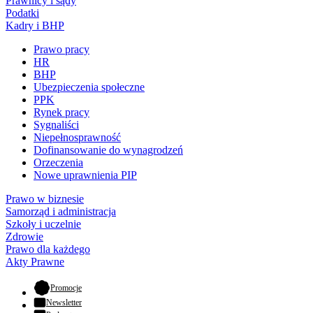
Prawnicy i sądy
Podatki
Kadry i BHP
Prawo pracy
HR
BHP
Ubezpieczenia społeczne
PPK
Rynek pracy
Sygnaliści
Niepełnosprawność
Dofinansowanie do wynagrodzeń
Orzeczenia
Nowe uprawnienia PIP
Prawo w biznesie
Samorząd i administracja
Szkoły i uczelnie
Zdrowie
Prawo dla każdego
Akty Prawne
- otwiera się w nowej karcie
Promocje
Newsletter