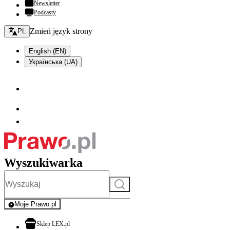
Newsletter
Podcasty
Zmień język - bieżący:
Zmień język strony
PL
English (EN)
Українська (UA)
Wyszukiwarka
Szukaj
Moje Prawo.pl
- rejestracja i logowanie do serwisu
otwiera się w nowej karcie
Sklep LEX.pl