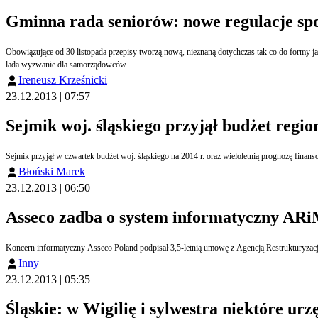
Gminna rada seniorów: nowe regulacje 
Obowiązujące od 30 listopada przepisy tworzą nową, nieznaną dotychczas tak co do formy jak i rodzaju, samorządową instytucję gminną radę seniorów. Słuszna intencja wsparcia solidarności międzypok
lada wyzwanie dla samorządowców.
Ireneusz Krześnicki
23.12.2013 | 07:57
Sejmik woj. śląskiego przyjął budżet regio
Sejmik przyjął w czwartek budżet woj. śląskiego na 2014 r. oraz wieloletnią prognozę finan
Błoński Marek
23.12.2013 | 06:50
Asseco zadba o system informatyczny AR
Koncern informatyczny Asseco Poland podpisał 3,5-letnią umowę z Agencją Restrukturyzacji
Inny
23.12.2013 | 05:35
Śląskie: w Wigilię i sylwestra niektóre urz