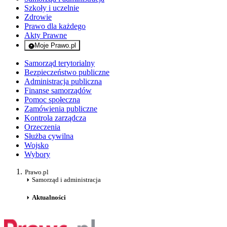
Szkoły i uczelnie
Zdrowie
Prawo dla każdego
Akty Prawne
Moje Prawo.pl
- rejestracja i logowanie do serwisu
Samorząd terytorialny
Bezpieczeństwo publiczne
Administracja publiczna
Finanse samorządów
Pomoc społeczna
Zamówienia publiczne
Kontrola zarządcza
Orzeczenia
Służba cywilna
Wojsko
Wybory
Prawo.pl
Samorząd i administracja
Aktualności