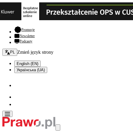
- otwiera się w nowej karcie
Promocje
Newsletter
Podcasty
Zmień język - bieżący:
Zmień język strony
PL
English (EN)
Українська (UA)