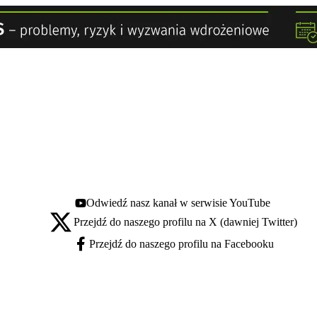
Odwiedź nasz kanał w serwisie YouTube
Youtube - otwiera się w nowej karcie
Przejdź do naszego profilu na X (dawniej Twitter)
X - otwiera się w nowej karcie
Przejdź do naszego profilu na Facebooku
Facebook - otwiera się w nowej karcie