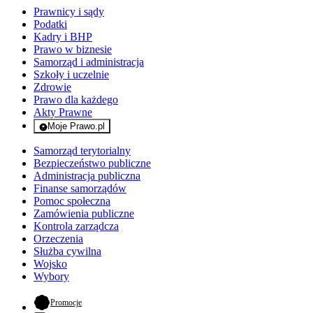
Prawnicy i sądy
Podatki
Kadry i BHP
Prawo w biznesie
Samorząd i administracja
Szkoły i uczelnie
Zdrowie
Prawo dla każdego
Akty Prawne
Moje Prawo.pl
- rejestracja i logowanie do serwisu
Samorząd terytorialny
Bezpieczeństwo publiczne
Administracja publiczna
Finanse samorządów
Pomoc społeczna
Zamówienia publiczne
Kontrola zarządcza
Orzeczenia
Służba cywilna
Wojsko
Wybory
- otwiera się w nowej karcie
Promocje