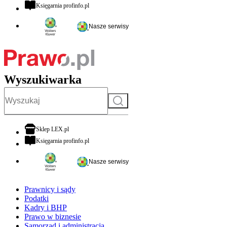
otwiera się w nowej karcie
Księgarnia profinfo.pl
Nasze serwisy
Wyszukiwarka
Szukaj
otwiera się w nowej karcie
Sklep LEX.pl
otwiera się w nowej karcie
Księgarnia profinfo.pl
Nasze serwisy
Prawnicy i sądy
Podatki
Kadry i BHP
Prawo w biznesie
Samorząd i administracja