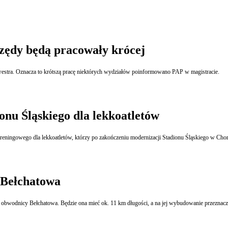
urzędy będą pracowały krócej
Do godz. 15.30 będzie obsługiwał interesantów Urząd Miasta w Kielcach w Wigilię i w Sylwestra. Oznacza to krótszą pracę niektórych wydziałów poinformowano PAP w magistracie.
onu Śląskiego dla lekkoatletów
treningowego dla lekkoatletów, którzy po zakończeniu modernizacji Stadionu Śląskiego w Cho
 Bełchatowa
ę obwodnicy Bełchatowa. Będzie ona mieć ok. 11 km długości, a na jej wybudowanie przeznacz