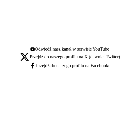
Odwiedź nasz kanał w serwisie YouTube
Youtube - otwiera się w nowej karcie
Przejdź do naszego profilu na X (dawniej Twitter)
X - otwiera się w nowej karcie
Przejdź do naszego profilu na Facebooku
Facebook - otwiera się w nowej karcie