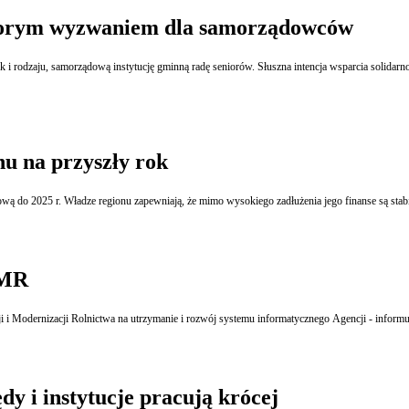
sporym wyzwaniem dla samorządowców
oleniowej nie poszła jednak w parze z przejrzystymi przepisami i sprawiła nie
nu na przyszły rok
sową do 2025 r. Władze regionu zapewniają, że mimo wysokiego zadłużenia jego finanse są stab
iMR
 i Modernizacji Rolnictwa na utrzymanie i rozwój systemu informatycznego Agencji - informu
ędy i instytucje pracują krócej