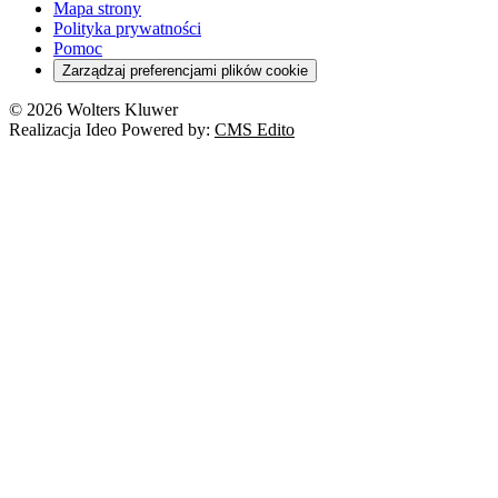
Turystyka
Mapa strony
Cło
Orzeczenia
Polityka prywatności
Deregulacja
RODO
Pomoc
Cyberbezpieczeństwo
Zarządzaj preferencjami plików cookie
Franczyza
Nowe technologie
© 2026 Wolters Kluwer
Prawo autorskie
Realizacja Ideo Powered by:
CMS Edito