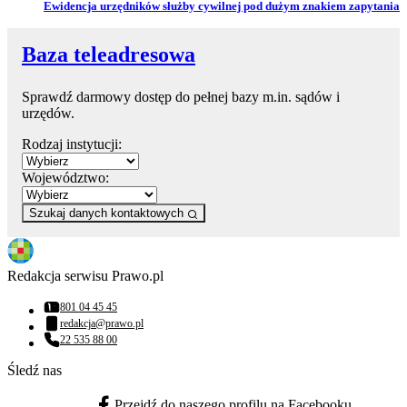
Przejdź do artykułu:
Ewidencja urzędników służby cywilnej pod dużym znakiem zapytania
Baza teleadresowa
Sprawdź darmowy dostęp do pełnej bazy m.in. sądów i
urzędów.
Rodzaj instytucji:
Województwo:
Szukaj danych kontaktowych
Redakcja serwisu Prawo.pl
801 04 45 45
Numer telefonu:
redakcja@prawo.pl
Adres email:
22 535 88 00
Numer telefonu:
Śledź nas
Przejdź do naszego profilu na Facebooku