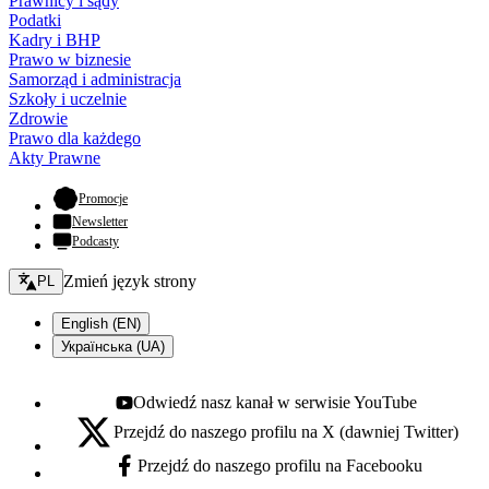
Prawnicy i sądy
Podatki
Kadry i BHP
Prawo w biznesie
Samorząd i administracja
Szkoły i uczelnie
Zdrowie
Prawo dla każdego
Akty Prawne
- otwiera się w nowej karcie
Promocje
Newsletter
Podcasty
Zmień język - bieżący:
Zmień język strony
PL
English (EN)
Українська (UA)
Odwiedź nasz kanał w serwisie YouTube
Youtube - otwiera się w nowej karcie
Przejdź do naszego profilu na X (dawniej Twitter)
X - otwiera się w nowej karcie
Przejdź do naszego profilu na Facebooku
Facebook - otwiera się w nowej karcie