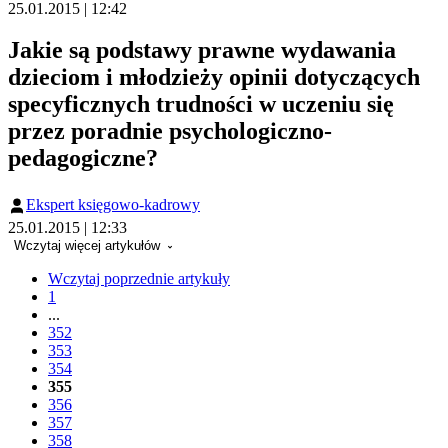
25.01.2015 | 12:42
Jakie są podstawy prawne wydawania
dzieciom i młodzieży opinii dotyczących
specyficznych trudności w uczeniu się
przez poradnie psychologiczno-
pedagogiczne?
Ekspert księgowo-kadrowy
25.01.2015 | 12:33
Wczytaj więcej artykułów
Wczytaj poprzednie artykuły
1
...
352
353
354
355
356
357
358