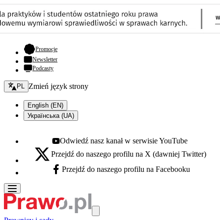
- otwiera się w nowej karcie
Promocje
Newsletter
Podcasty
Zmień język - bieżący:
Zmień język strony
PL
English (EN)
Українська (UA)
Odwiedź nasz kanał w serwisie YouTube
Youtube - otwiera się w nowej karcie
Przejdź do naszego profilu na X (dawniej Twitter)
X - otwiera się w nowej karcie
Przejdź do naszego profilu na Facebooku
Facebook - otwiera się w nowej karcie