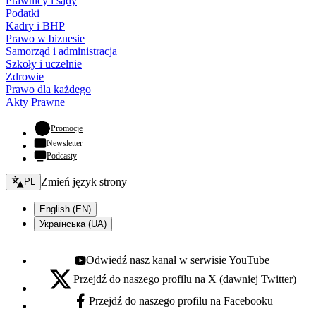
Prawnicy i sądy
Podatki
Kadry i BHP
Prawo w biznesie
Samorząd i administracja
Szkoły i uczelnie
Zdrowie
Prawo dla każdego
Akty Prawne
- otwiera się w nowej karcie
Promocje
Newsletter
Podcasty
Zmień język - bieżący:
Zmień język strony
PL
English (EN)
Українська (UA)
Odwiedź nasz kanał w serwisie YouTube
Youtube - otwiera się w nowej karcie
Przejdź do naszego profilu na X (dawniej Twitter)
X - otwiera się w nowej karcie
Przejdź do naszego profilu na Facebooku
Facebook - otwiera się w nowej karcie