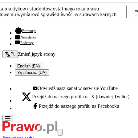
- otwiera się w nowej karcie
Promocje
Newsletter
Podcasty
Zmień język - bieżący:
Zmień język strony
PL
English (EN)
Українська (UA)
Odwiedź nasz kanał w serwisie YouTube
Youtube - otwiera się w nowej karcie
Przejdź do naszego profilu na X (dawniej Twitter)
X - otwiera się w nowej karcie
Przejdź do naszego profilu na Facebooku
Facebook - otwiera się w nowej karcie