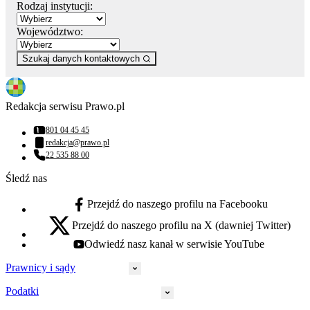
Rodzaj instytucji:
Województwo:
Szukaj danych kontaktowych
Redakcja serwisu Prawo.pl
801 04 45 45
Numer telefonu:
redakcja@prawo.pl
Adres email:
22 535 88 00
Numer telefonu:
Śledź nas
Przejdź do naszego profilu na Facebooku
facebook - otwiera się w nowej karcie
Przejdź do naszego profilu na X (dawniej Twitter)
x - otwiera się w nowej karcie
Odwiedź nasz kanał w serwisie YouTube
youtube - otwiera się w nowej karcie
Prawnicy i sądy
Podatki
Wymiar sprawiedliwości