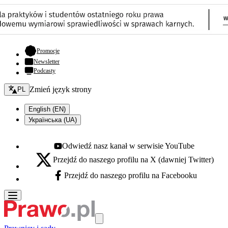
- otwiera się w nowej karcie
Promocje
Newsletter
Podcasty
Zmień język - bieżący:
Zmień język strony
PL
English (EN)
Українська (UA)
Odwiedź nasz kanał w serwisie YouTube
Youtube - otwiera się w nowej karcie
Przejdź do naszego profilu na X (dawniej Twitter)
X - otwiera się w nowej karcie
Przejdź do naszego profilu na Facebooku
Facebook - otwiera się w nowej karcie