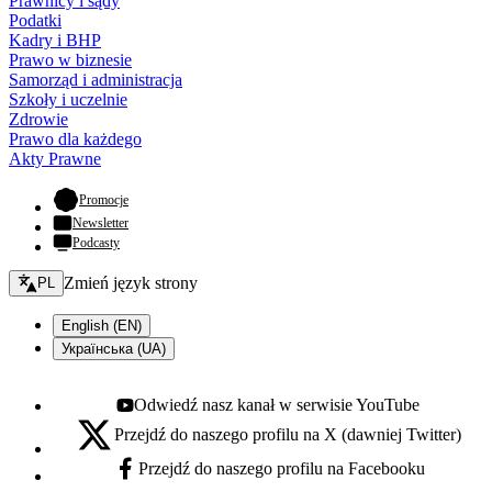
Prawnicy i sądy
Podatki
Kadry i BHP
Prawo w biznesie
Samorząd i administracja
Szkoły i uczelnie
Zdrowie
Prawo dla każdego
Akty Prawne
- otwiera się w nowej karcie
Promocje
Newsletter
Podcasty
Zmień język - bieżący:
Zmień język strony
PL
English (EN)
Українська (UA)
Odwiedź nasz kanał w serwisie YouTube
Youtube - otwiera się w nowej karcie
Przejdź do naszego profilu na X (dawniej Twitter)
X - otwiera się w nowej karcie
Przejdź do naszego profilu na Facebooku
Facebook - otwiera się w nowej karcie