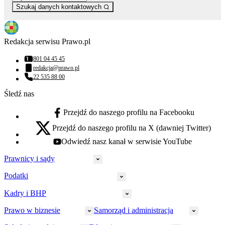
Szukaj danych kontaktowych
Redakcja serwisu Prawo.pl
801 04 45 45
Numer telefonu:
redakcja@prawo.pl
Adres email:
22 535 88 00
Numer telefonu:
Śledź nas
Przejdź do naszego profilu na Facebooku
facebook - otwiera się w nowej karcie
Przejdź do naszego profilu na X (dawniej Twitter)
x - otwiera się w nowej karcie
Odwiedź nasz kanał w serwisie YouTube
youtube - otwiera się w nowej karcie
Prawnicy i sądy
Podatki
Wymiar sprawiedliwości
Prawnicy
Kadry i BHP
PIT
Prokuratura
CIT
Prawo w biznesie
Samorząd i administracja
Policja
Prawo pracy
VAT
Rynek