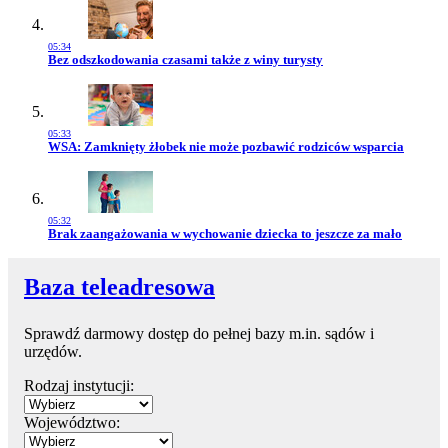
05:34
Przejdź do artykułu:
Bez odszkodowania czasami także z winy turysty
05:33
Przejdź do artykułu:
WSA: Zamknięty żłobek nie może pozbawić rodziców wsparcia
05:32
Przejdź do artykułu:
Brak zaangażowania w wychowanie dziecka to jeszcze za mało
Baza teleadresowa
Sprawdź darmowy dostęp do pełnej bazy m.in. sądów i
urzędów.
Rodzaj instytucji:
Województwo: