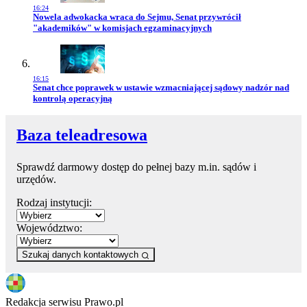
16:24
Przejdź do artykułu:
Nowela adwokacka wraca do Sejmu, Senat przywrócił
"akademików" w komisjach egzaminacyjnych
16:15
Przejdź do artykułu:
Senat chce poprawek w ustawie wzmacniającej sądowy nadzór nad
kontrolą operacyjną
Baza teleadresowa
Sprawdź darmowy dostęp do pełnej bazy m.in. sądów i
urzędów.
Rodzaj instytucji:
Województwo:
Szukaj danych kontaktowych
Redakcja serwisu Prawo.pl