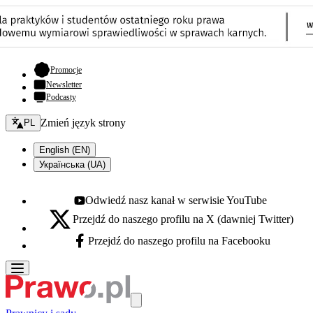
- otwiera się w nowej karcie
Promocje
Newsletter
Podcasty
Zmień język - bieżący:
Zmień język strony
PL
English (EN)
Українська (UA)
Odwiedź nasz kanał w serwisie YouTube
Youtube - otwiera się w nowej karcie
Przejdź do naszego profilu na X (dawniej Twitter)
X - otwiera się w nowej karcie
Przejdź do naszego profilu na Facebooku
Facebook - otwiera się w nowej karcie