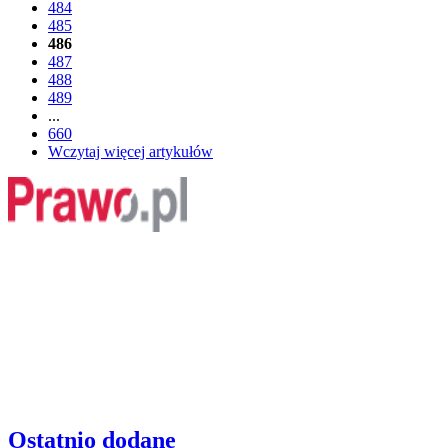
484
485
486
487
488
489
...
660
Wczytaj więcej artykułów
Ostatnio dodane