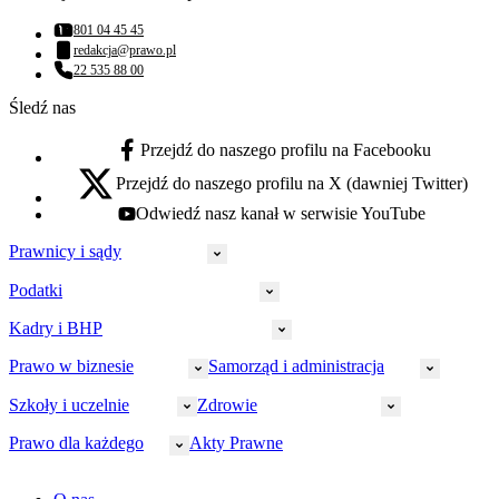
801 04 45 45
Numer telefonu:
redakcja@prawo.pl
Adres email:
22 535 88 00
Numer telefonu:
Śledź nas
Przejdź do naszego profilu na Facebooku
facebook - otwiera się w nowej karcie
Przejdź do naszego profilu na X (dawniej Twitter)
x - otwiera się w nowej karcie
Odwiedź nasz kanał w serwisie YouTube
youtube - otwiera się w nowej karcie
Prawnicy i sądy
Podatki
Wymiar sprawiedliwości
Prawnicy
Kadry i BHP
PIT
Prokuratura
CIT
Prawo w biznesie
Samorząd i administracja
Policja
Prawo pracy
VAT
Rynek
HR
Szkoły i uczelnie
Zdrowie
Akcyza
Strefa aplikanta
Prawo gospodarcze
Samorząd terytorialny
BHP
Ordynacja
LegalTech
Małe i średnie firmy
Bezpieczeństwo publiczne
Prawo dla każdego
Akty Prawne
Ubezpieczenia społeczne
Rachunkowość
Sędziowie
Kadry w oświacie
Farmacja
Spółki
Administracja publiczna
PPK
Doradca podatkowy
E-doręczenia
Zarządzanie oświatą
Finansowanie zdrowia
Finanse
Finanse samorządów
Rynek pracy
Finanse publiczne
Prawo na Oko