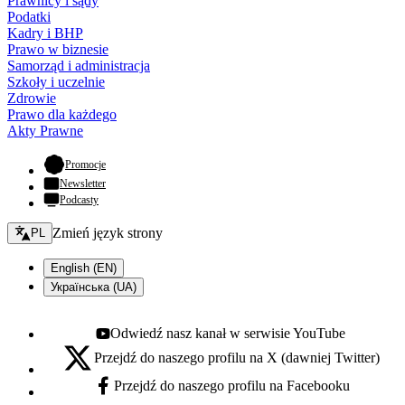
Prawnicy i sądy
Podatki
Kadry i BHP
Prawo w biznesie
Samorząd i administracja
Szkoły i uczelnie
Zdrowie
Prawo dla każdego
Akty Prawne
- otwiera się w nowej karcie
Promocje
Newsletter
Podcasty
Zmień język - bieżący:
Zmień język strony
PL
English (EN)
Українська (UA)
Odwiedź nasz kanał w serwisie YouTube
Youtube - otwiera się w nowej karcie
Przejdź do naszego profilu na X (dawniej Twitter)
X - otwiera się w nowej karcie
Przejdź do naszego profilu na Facebooku
Facebook - otwiera się w nowej karcie