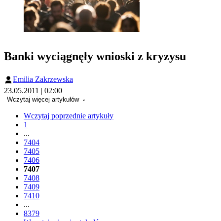
Banki wyciągnęły wnioski z kryzysu
Emilia Zakrzewska
23.05.2011 | 02:00
Wczytaj więcej artykułów
Wczytaj poprzednie artykuły
1
...
7404
7405
7406
7407
7408
7409
7410
...
8379