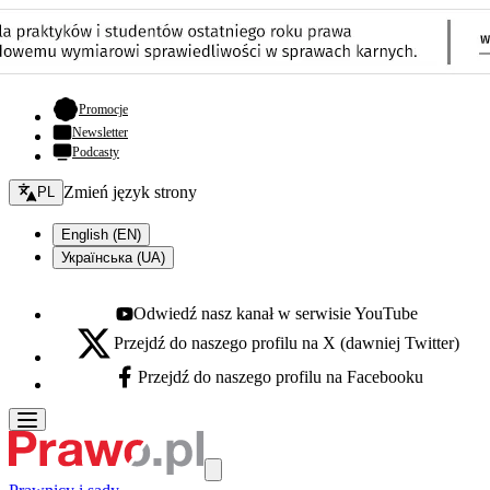
- otwiera się w nowej karcie
Promocje
Newsletter
Podcasty
Zmień język - bieżący:
Zmień język strony
PL
English (EN)
Українська (UA)
Odwiedź nasz kanał w serwisie YouTube
Youtube - otwiera się w nowej karcie
Przejdź do naszego profilu na X (dawniej Twitter)
X - otwiera się w nowej karcie
Przejdź do naszego profilu na Facebooku
Facebook - otwiera się w nowej karcie