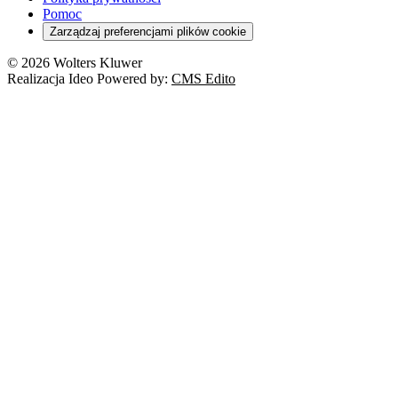
Deregulacja
RODO
Pomoc
Cyberbezpieczeństwo
Zarządzaj preferencjami plików cookie
Franczyza
Nowe technologie
© 2026 Wolters Kluwer
Prawo autorskie
Realizacja Ideo Powered by:
CMS Edito