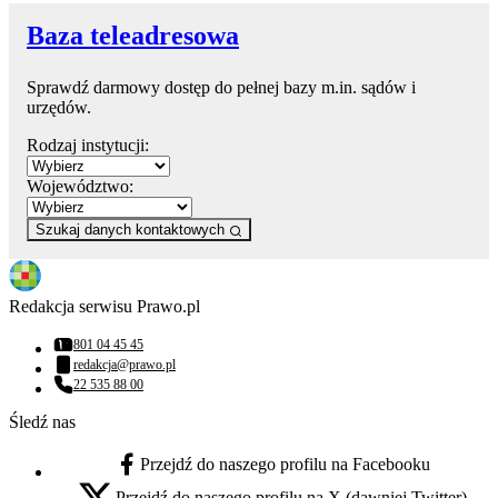
Baza teleadresowa
Sprawdź darmowy dostęp do pełnej bazy m.in. sądów i
urzędów.
Rodzaj instytucji:
Województwo:
Szukaj danych kontaktowych
Redakcja serwisu Prawo.pl
801 04 45 45
Numer telefonu:
redakcja@prawo.pl
Adres email:
22 535 88 00
Numer telefonu:
Śledź nas
Przejdź do naszego profilu na Facebooku
facebook - otwiera się w nowej karcie
Przejdź do naszego profilu na X (dawniej Twitter)