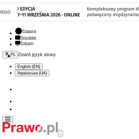
- otwiera się w nowej karcie
Promocje
Newsletter
Podcasty
Zmień język - bieżący:
Zmień język strony
PL
English (EN)
Українська (UA)