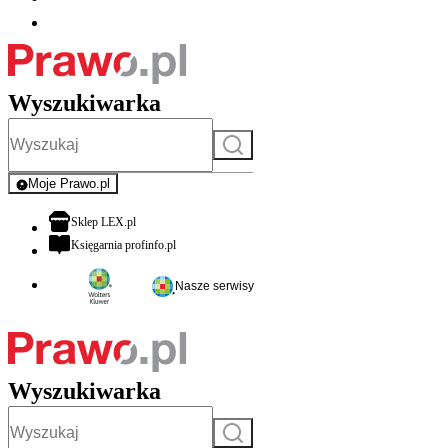
Wyszukiwarka
Szukaj
Moje Prawo.pl
- rejestracja i logowanie do serwisu
otwiera się w nowej karcie
Sklep LEX.pl
otwiera się w nowej karcie
Księgarnia profinfo.pl
Nasze serwisy
Wyszukiwarka
Szukaj