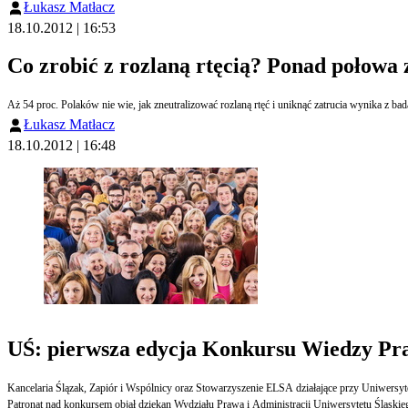
Łukasz Matłacz
18.10.2012 | 16:53
Co zrobić z rozlaną rtęcią? Ponad połowa 
Łukasz Matłacz
18.10.2012 | 16:48
UŚ: pierwsza edycja Konkursu Wiedzy Pr
Kancelaria Ślązak, Zapiór i Wspólnicy oraz Stowarzyszenie ELSA działające przy Uniwersy
Patronat nad konkursem objął dziekan Wydziału Prawa i Administracji Uniwersytetu Śląski