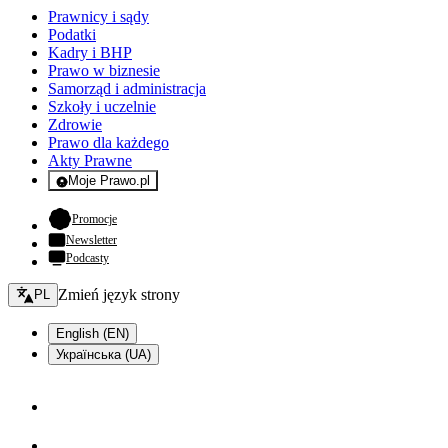
Prawnicy i sądy
Podatki
Kadry i BHP
Prawo w biznesie
Samorząd i administracja
Szkoły i uczelnie
Zdrowie
Prawo dla każdego
Akty Prawne
Moje Prawo.pl
- rejestracja i logowanie do serwisu
- otwiera się w nowej karcie
Promocje
Newsletter
Podcasty
Zmień język - bieżący:
Zmień język strony
PL
English (EN)
Українська (UA)