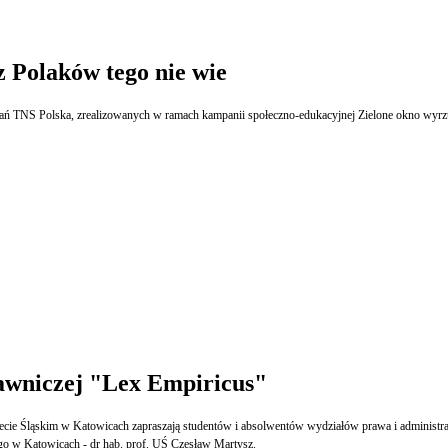
z Polaków tego nie wie
Aż 54 proc. Polaków nie wie, jak zne
awniczej "Lex Empiricus"
tecie Śląskim w Katowicach zapraszają studentów i absolwentów wydziałów prawa i administra
ego w Katowicach - dr hab. prof. UŚ Czesław Martysz.