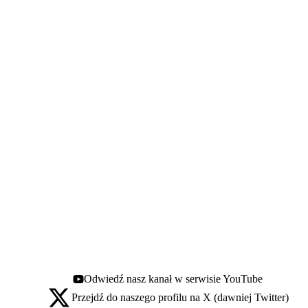
Odwiedź nasz kanał w serwisie YouTube
Youtube - otwiera się w nowej karcie
Przejdź do naszego profilu na X (dawniej Twitter)
X - otwiera się w nowej karcie