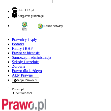
otwiera się w nowej karcie
Sklep LEX.pl
otwiera się w nowej karcie
Księgarnia profinfo.pl
Nasze serwisy
Prawnicy i sądy
Podatki
Kadry i BHP
Prawo w biznesie
Samorząd i administracja
Szkoły i uczelnie
Zdrowie
Prawo dla każdego
Akty Prawne
Moje Prawo.pl
- rejestracja i logowanie do serwisu
Prawo.pl
Aktualności