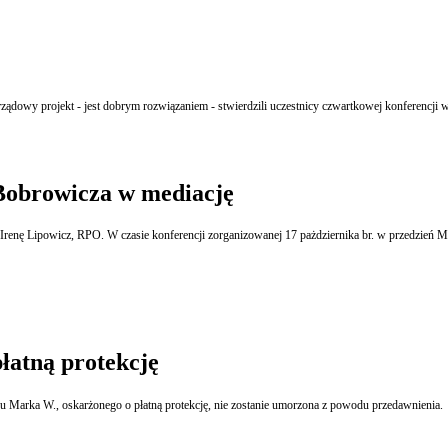
ądowy projekt - jest dobrym rozwiązaniem - stwierdzili uczestnicy czwartkowej konferencji w
Bobrowicza w mediację
enę Lipowicz, RPO. W czasie konferencji zorganizowanej 17 pażdziernika br. w przedzień M
łatną protekcję
 Marka W., oskarżonego o płatną protekcję, nie zostanie umorzona z powodu przedawnienia.