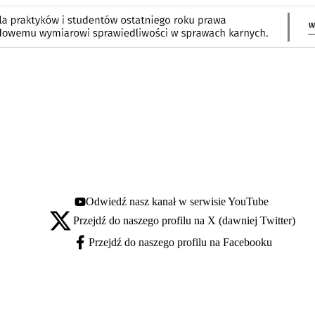
Odwiedź nasz kanał w serwisie YouTube
Youtube - otwiera się w nowej karcie
Przejdź do naszego profilu na X (dawniej Twitter)
X - otwiera się w nowej karcie
Przejdź do naszego profilu na Facebooku
Facebook - otwiera się w nowej karcie