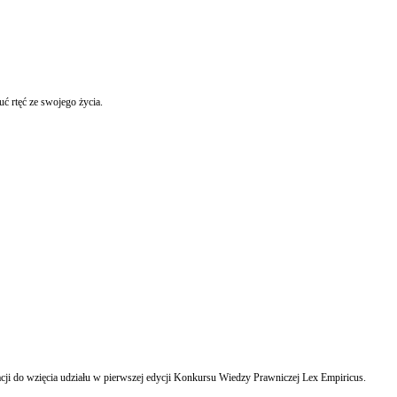
utralizować rozlaną rtęć i uniknąć zatrucia wynika z badań TNS Polska, zrealizowanych w ramach kampanii społeczno-edukacyjnej Zielone okno wyrzuć rtęć ze swojego życia.
cji do wzięcia udziału w pierwszej edycji Konkursu Wiedzy Prawniczej Lex Empiricus.