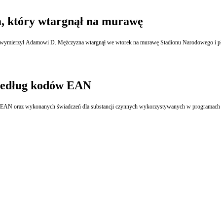
a, który wtargnął na murawę
ąd wymierzył Adamowi D. Mężczyzna wtargnął we wtorek na murawę Stadionu Narodowego i pły
 według kodów EAN
 EAN oraz wykonanych świadczeń dla substancji czynnych wykorzystywanych w programach l