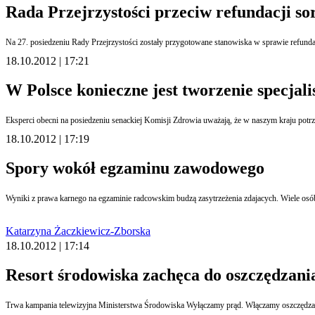
Rada Przejrzystości przeciw refundacji s
Na 27. posiedzeniu Rady Przejrzystości zostały przygotowane stanowiska w sprawie refundac
18.10.2012 | 17:21
W Polsce konieczne jest tworzenie specjali
Eksperci obecni na posiedzeniu senackiej Komisji Zdrowia uważają, że w naszym kraju potrz
18.10.2012 | 17:19
Spory wokół egzaminu zawodowego
Wyniki z prawa karnego na egzaminie radcowskim budzą zasytrzeżenia zdajacych. Wiele osób 
Katarzyna Żaczkiewicz-Zborska
18.10.2012 | 17:14
Resort środowiska zachęca do oszczędzania
Trwa kampania telewizyjna Ministerstwa Środowiska Wyłączamy prąd. Włączamy oszczędzanie,