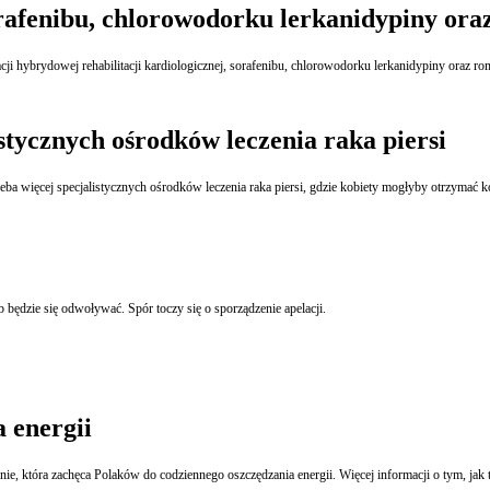
orafenibu, chlorowodorku lerkanidypiny or
ji hybrydowej rehabilitacji kardiologicznej, sorafenibu, chlorowodorku lerkanidypiny oraz r
stycznych ośrodków leczenia raka piersi
eba więcej specjalistycznych ośrodków leczenia raka piersi, gdzie kobiety mogłyby otrzymać 
będzie się odwoływać. Spór toczy się o sporządzenie apelacji.
 energii
 która zachęca Polaków do codziennego oszczędzania energii. Więcej informacji o tym, jak t