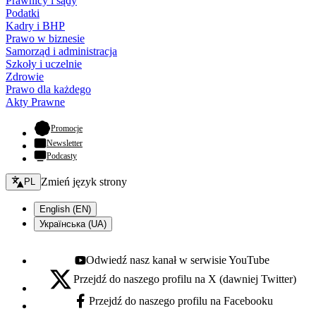
Prawnicy i sądy
Podatki
Kadry i BHP
Prawo w biznesie
Samorząd i administracja
Szkoły i uczelnie
Zdrowie
Prawo dla każdego
Akty Prawne
- otwiera się w nowej karcie
Promocje
Newsletter
Podcasty
Zmień język - bieżący:
Zmień język strony
PL
English (EN)
Українська (UA)
Odwiedź nasz kanał w serwisie YouTube
Youtube - otwiera się w nowej karcie
Przejdź do naszego profilu na X (dawniej Twitter)
X - otwiera się w nowej karcie
Przejdź do naszego profilu na Facebooku
Facebook - otwiera się w nowej karcie