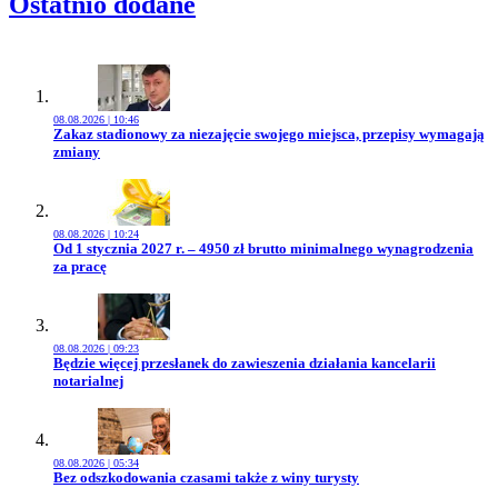
Ostatnio dodane
08.08.2026 | 10:46
Przejdź do artykułu:
Zakaz stadionowy za niezajęcie swojego miejsca, przepisy wymagają
zmiany
08.08.2026 | 10:24
Przejdź do artykułu:
Od 1 stycznia 2027 r. – 4950 zł brutto minimalnego wynagrodzenia
za pracę
08.08.2026 | 09:23
Przejdź do artykułu:
Będzie więcej przesłanek do zawieszenia działania kancelarii
notarialnej
08.08.2026 | 05:34
Przejdź do artykułu:
Bez odszkodowania czasami także z winy turysty