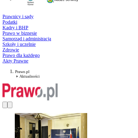
Prawnicy i sądy
Podatki
Kadry i BHP
Prawo w biznesie
Samorząd i administracja
Szkoły i uczelnie
Zdrowie
Prawo dla każdego
Akty Prawne
Prawo.pl
Aktualności