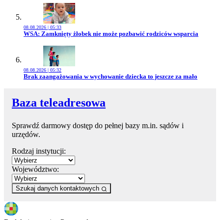
08.08.2026 | 05:33
Przejdź do artykułu:
WSA: Zamknięty żłobek nie może pozbawić rodziców wsparcia
08.08.2026 | 05:32
Przejdź do artykułu:
Brak zaangażowania w wychowanie dziecka to jeszcze za mało
Baza teleadresowa
Sprawdź darmowy dostęp do pełnej bazy m.in. sądów i
urzędów.
Rodzaj instytucji:
Województwo:
Szukaj danych kontaktowych