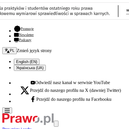
- otwiera się w nowej karcie
Promocje
Newsletter
Podcasty
Zmień język - bieżący:
Zmień język strony
PL
English (EN)
Українська (UA)
Odwiedź nasz kanał w serwisie YouTube
Youtube - otwiera się w nowej karcie
Przejdź do naszego profilu na X (dawniej Twitter)
X - otwiera się w nowej karcie
Przejdź do naszego profilu na Facebooku
Facebook - otwiera się w nowej karcie