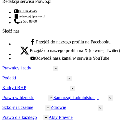
Redakcja serwisu Prawo.pl
801 04 45 45
Numer telefonu:
redakcja@prawo.pl
Adres email:
22 535 88 00
Numer telefonu:
Śledź nas
Przejdź do naszego profilu na Facebooku
facebook - otwiera się w nowej karcie
Przejdź do naszego profilu na X (dawniej Twitter)
x - otwiera się w nowej karcie
Odwiedź nasz kanał w serwisie YouTube
youtube - otwiera się w nowej karcie
Prawnicy i sądy
Podatki
Wymiar sprawiedliwości
Prawnicy
Kadry i BHP
PIT
Prokuratura
CIT
Prawo w biznesie
Samorząd i administracja
Policja
Prawo pracy
VAT
Rynek
HR
Szkoły i uczelnie
Zdrowie
Akcyza
Strefa aplikanta
Prawo gospodarcze
Samorząd terytorialny
BHP
Ordynacja
LegalTech
Małe i średnie firmy
Bezpieczeństwo publiczne
Prawo dla każdego
Akty Prawne
Ubezpieczenia społeczne
Rachunkowość
Sędziowie
Kadry w oświacie
Farmacja
Spółki
Administracja publiczna
PPK
Doradca podatkowy
E-doręczenia
Zarządzanie oświatą
Finansowanie zdrowia
Finanse
Finanse samorządów
Rynek pracy