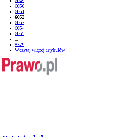
6049
6050
6051
6052
6053
6054
6055
...
8379
Wczytaj więcej artykułów