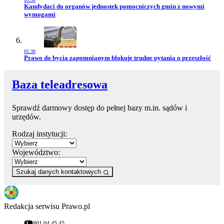
Przejdź do artykułu:
Kandydaci do organów jednostek pomocniczych gmin z nowymi
wymogami
05:30
Przejdź do artykułu:
Prawo do bycia zapomnianym blokuje trudne pytania o przeszłość
Baza teleadresowa
Sprawdź darmowy dostęp do pełnej bazy m.in. sądów i
urzędów.
Rodzaj instytucji:
Województwo:
Szukaj danych kontaktowych
Redakcja serwisu Prawo.pl
801 04 45 45