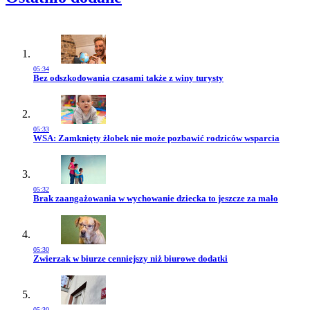
05:34
Przejdź do artykułu:
Bez odszkodowania czasami także z winy turysty
05:33
Przejdź do artykułu:
WSA: Zamknięty żłobek nie może pozbawić rodziców wsparcia
05:32
Przejdź do artykułu:
Brak zaangażowania w wychowanie dziecka to jeszcze za mało
05:30
Przejdź do artykułu:
Zwierzak w biurze cenniejszy niż biurowe dodatki
05:30