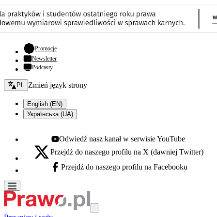
- otwiera się w nowej karcie
Promocje
Newsletter
Podcasty
Zmień język - bieżący:
Zmień język strony
PL
English (EN)
Українська (UA)
Odwiedź nasz kanał w serwisie YouTube
Youtube - otwiera się w nowej karcie
Przejdź do naszego profilu na X (dawniej Twitter)
X - otwiera się w nowej karcie
Przejdź do naszego profilu na Facebooku
Facebook - otwiera się w nowej karcie