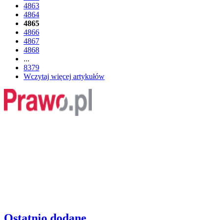
4863
4864
4865
4866
4867
4868
...
8379
Wczytaj więcej artykułów
Ostatnio dodane