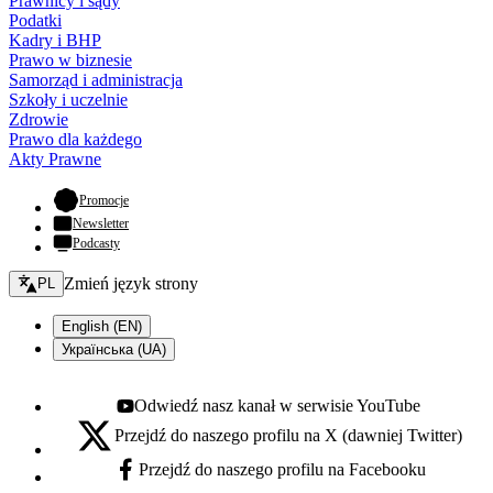
Prawnicy i sądy
Podatki
Kadry i BHP
Prawo w biznesie
Samorząd i administracja
Szkoły i uczelnie
Zdrowie
Prawo dla każdego
Akty Prawne
- otwiera się w nowej karcie
Promocje
Newsletter
Podcasty
Zmień język - bieżący:
Zmień język strony
PL
English (EN)
Українська (UA)
Odwiedź nasz kanał w serwisie YouTube
Youtube - otwiera się w nowej karcie
Przejdź do naszego profilu na X (dawniej Twitter)
X - otwiera się w nowej karcie
Przejdź do naszego profilu na Facebooku
Facebook - otwiera się w nowej karcie