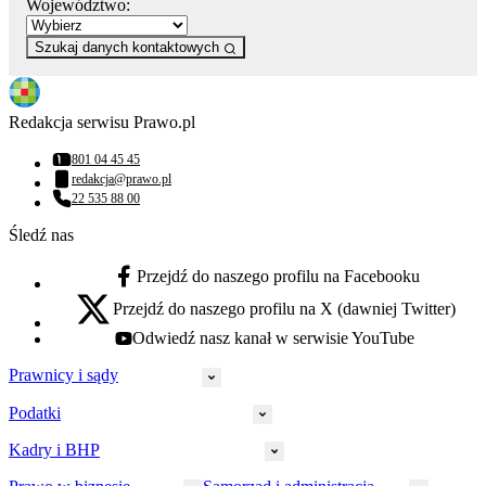
Województwo:
Szukaj danych kontaktowych
Redakcja serwisu Prawo.pl
801 04 45 45
Numer telefonu:
redakcja@prawo.pl
Adres email:
22 535 88 00
Numer telefonu:
Śledź nas
Przejdź do naszego profilu na Facebooku
facebook - otwiera się w nowej karcie
Przejdź do naszego profilu na X (dawniej Twitter)
x - otwiera się w nowej karcie
Odwiedź nasz kanał w serwisie YouTube
youtube - otwiera się w nowej karcie
Prawnicy i sądy
Podatki
Wymiar sprawiedliwości
Prawnicy
Kadry i BHP
PIT
Prokuratura