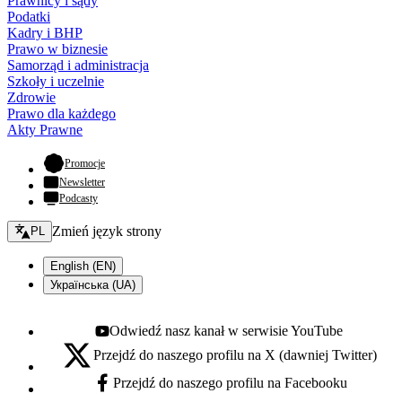
Prawnicy i sądy
Podatki
Kadry i BHP
Prawo w biznesie
Samorząd i administracja
Szkoły i uczelnie
Zdrowie
Prawo dla każdego
Akty Prawne
- otwiera się w nowej karcie
Promocje
Newsletter
Podcasty
Zmień język - bieżący:
Zmień język strony
PL
English (EN)
Українська (UA)
Odwiedź nasz kanał w serwisie YouTube
Youtube - otwiera się w nowej karcie
Przejdź do naszego profilu na X (dawniej Twitter)
X - otwiera się w nowej karcie
Przejdź do naszego profilu na Facebooku
Facebook - otwiera się w nowej karcie