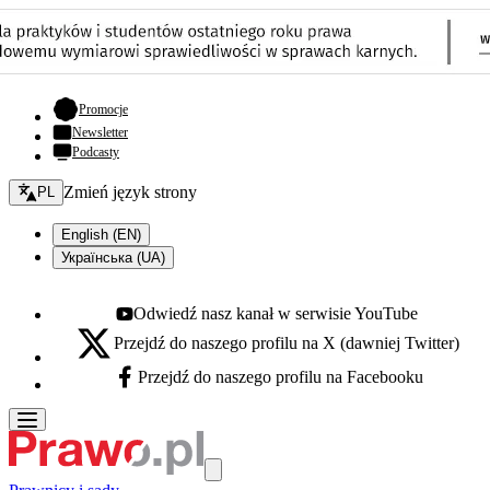
- otwiera się w nowej karcie
Promocje
Newsletter
Podcasty
Zmień język - bieżący:
Zmień język strony
PL
English (EN)
Українська (UA)
Odwiedź nasz kanał w serwisie YouTube
Youtube - otwiera się w nowej karcie
Przejdź do naszego profilu na X (dawniej Twitter)
X - otwiera się w nowej karcie
Przejdź do naszego profilu na Facebooku
Facebook - otwiera się w nowej karcie